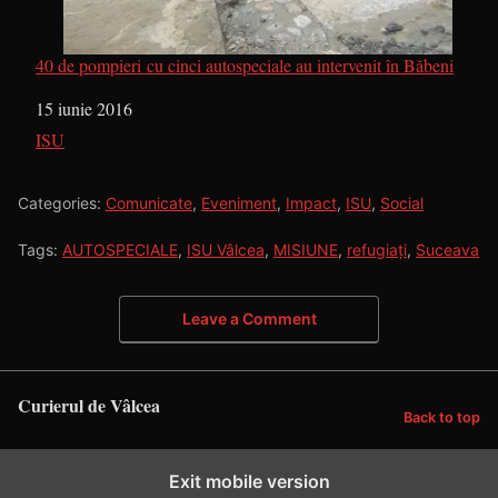
40 de pompieri cu cinci autospeciale au intervenit în Băbeni
Dată
15 iunie 2016
În legătură cu
ISU
Categories:
Comunicate
,
Eveniment
,
Impact
,
ISU
,
Social
Tags:
AUTOSPECIALE
,
ISU Vâlcea
,
MISIUNE
,
refugiați
,
Suceava
Leave a Comment
Curierul de Vâlcea
Back to top
Exit mobile version