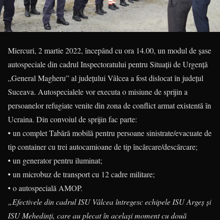
Miercuri, 2 martie 2022, începând cu ora 14.00, un modul de șase
autospeciale din cadrul Inspectoratului pentru Situații de Urgență
„General Magheru” al județului Vâlcea a fost dislocat în județul
Suceava. Autospecialele vor executa o misiune de sprijin a
persoanelor refugiate venite din zona de conflict armat existentă în
Ucraina. Din convoiul de sprijin fac parte:
• un complet Tabără mobilă pentru persoane sinistrate/evacuate de
tip container cu trei autocamioane de tip încărcare/descărcare;
• un generator pentru iluminat;
• un microbuz de transport cu 12 cadre militare;
• o autospecială AMOP.
„Efectivele din cadrul ISU Vâlcea întregesc echipele ISU Argeș și
ISU Mehedinți, care au plecat în același moment cu două