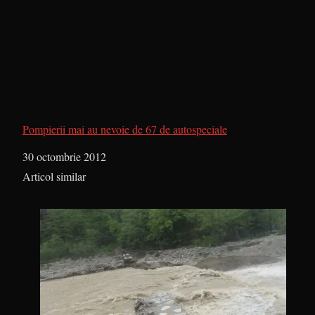
Pompierii mai au nevoie de 67 de autospeciale
Dată
30 octombrie 2012
În legătură cu
Articol similar