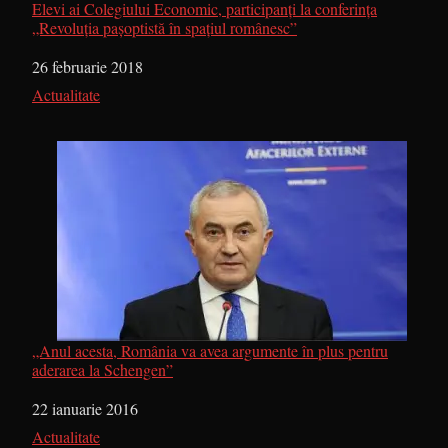
Elevi ai Colegiului Economic, participanți la conferința
„Revoluția pașoptistă în spațiul românesc”
Dată
26 februarie 2018
În legătură cu
Actualitate
„Anul acesta, România va avea argumente în plus pentru
aderarea la Schengen”
Dată
22 ianuarie 2016
În legătură cu
Actualitate