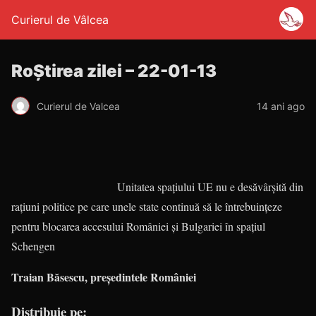
Curierul de Vâlcea
RoȘtirea zilei – 22-01-13
Curierul de Valcea
14 ani ago
Unitatea spaţiului UE nu e desăvârşită din
raţiuni politice pe care unele state continuă să le întrebuinţeze
pentru blocarea accesului României şi Bulgariei în spaţiul
Schengen
Traian Băsescu, preşedintele României
Distribuie pe: