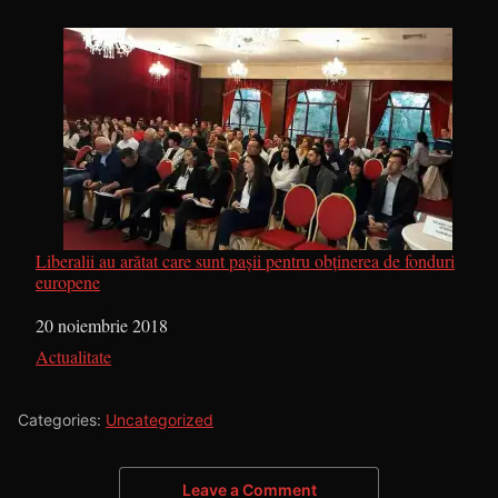
Liberalii au arătat care sunt pașii pentru obținerea de fonduri
europene
Dată
20 noiembrie 2018
În legătură cu
Actualitate
Categories:
Uncategorized
Leave a Comment