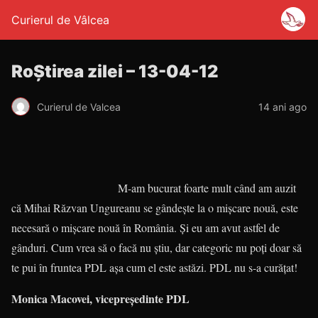
Curierul de Vâlcea
RoȘtirea zilei – 13-04-12
Curierul de Valcea
14 ani ago
M-am bucurat foarte mult când am auzit
că Mihai Răzvan Ungureanu se gândeşte la o mişcare nouă, este
necesară o mişcare nouă în România. Şi eu am avut astfel de
gânduri. Cum vrea să o facă nu ştiu, dar categoric nu poţi doar să
te pui în fruntea PDL aşa cum el este astăzi. PDL nu s-a curăţat!
Monica Macovei, vicepreşedinte PDL