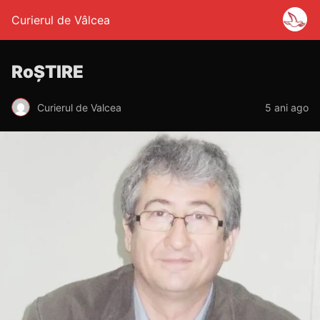
Curierul de Vâlcea
RoȘTIRE
Curierul de Valcea
5 ani ago