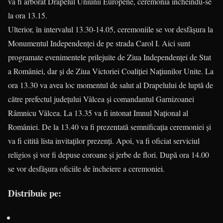
va fi arborat Drapelul Uniunii Europene, ceremonia încheindu-se
la ora 13.15.
Ulterior, în intervalul 13.30-14.05, ceremoniile se vor desfășura la
Monumentul Independenței de pe strada Carol I. Aici sunt
programate evenimentele prilejuite de Ziua Independenței de Stat
a României, dar și de Ziua Victoriei Coaliției Națiunilor Unite. La
ora 13.30 va avea loc momentul de salut al Drapelului de luptă de
către prefectul județului Vâlcea și comandantul Garnizoanei
Râmnicu Vâlcea. La 13.35 va fi intonat Imnul Național al
României. De la 13.40 va fi prezentată semnificația ceremoniei și
va fi citită lista invitaților prezenți. Apoi, va fi oficiat serviciul
religios și vor fi depuse coroane și jerbe de flori. După ora 14.00
se vor desfășura oficiile de încheiere a ceremoniei.
Distribuie pe: