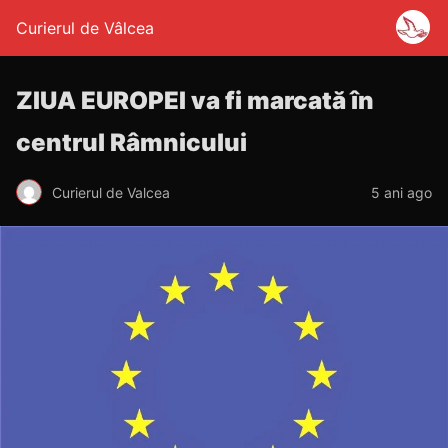
Curierul de Vâlcea
ZIUA EUROPEI va fi marcată în
centrul Râmnicului
Curierul de Valcea
5 ani ago