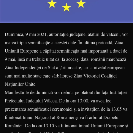
Duminică, 9 mai 2021, autoritățile județene, alături de vâlceni, vor
marca tripla semnificație a acestei date. În ultima perioadă, Ziua
Uniunii Europene a căpătat semnificația mai importantă a datei de
9 mai, însă nu trebuie uitat că, la aceeași dată, românii marchează
Ziua Independenței de Stat a țării noastre, iar la nivelul european
sunt mai multe state care sărbătoresc Ziua Victoriei Coaliției
Națiunilor Unite.
Manifestările de duminică vor debuta pe platoul din fața Instituției
Prefectului Județului Vâlcea. De la ora 13.00, va avea loc
prezentarea semnificației ceremoniei și a invitaților, de la 13.05 va
fi intonat Imnul Național al României și va fi arborat Drapelul
României. De la ora 13.10 va fi intonat imnul Uniunii Europene și