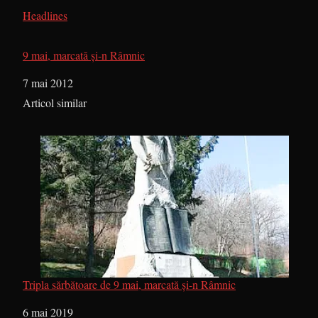
În legătură cu
Headlines
9 mai, marcată şi-n Râmnic
Dată
7 mai 2012
În legătură cu
Articol similar
Tripla sărbătoare de 9 mai, marcată și-n Râmnic
Dată
6 mai 2019