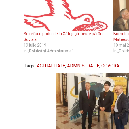
Se reface podul de la Gătejești, peste pârâul
Bornele 
Govora
Mateesc
19 iulie 2019
10 mai 
În „Politică și Administrație”
În „Polit
Tags:
ACTUALITATE
,
ADMNISTRATIE
,
GOVORA