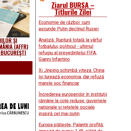
Ziarul BURSA –
Titlurile Zilei
Economie de război: cum
ascunde Putin declinul Rusiei
ILOR ȘI
Analiză: Ruptură totală la vârful
MÂNIA (AFFR)
fotbalului; politicul - ultimul
A BUCUREȘTI
refugiu al preşedintelui FIFA,
Gianni Infantino
Xi Jinping schimbă viteza: China
îşi turează economia, dar refuză
marele şoc financiar
Încrederea europenilor în instituţii
rămâne la cote reduse: guvernele
naţionale şi reţelele sociale
inspiră cel mai puţin
Europa plăteşte, Palantir profită: