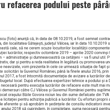
ru refacerea podului peste pârâ
cu (foto) anunță că, în data de 08.10.2019, a fost semnat contrac
 din localitatea Gătejești, județul Vâlcea, iar în data 10.10.2019 
eastă cale, să ne cerem scuze locuitorilor localității componente
ției lucrărilor, respectiv octombrie 2019 – aprilie 2020 convinși f
 – administrație și dumneavoastră ca cetățeni – va fi unul util. P
ativ, dar și pentru a reda realitatea în legătură cu promovarea un
ne neavizate, vom prezenta în cele ce urmează situația de fapt și
 solicitări la Guvernul României, până la finele anului 2016, prin
nul 2017, a fost întocmită documentația de avizare a lucrărilor de
n bugetul local. După efectuarea expertizei tehnice a podului și a 
ală necesară pentru execuția lucrărilor de refacere este mult mai
 noi demersuri către CJ Vâlcea și Guvernul României pentru supli
locat orașului Băile Govora niciun leu din sume defalcate din TVA 
licitației pentru achiziția publică a lucrărilor. Cu eforturi proprii 
 aferente și să aprobăm în ședințele de consiliu indicatorii inves
al anului 2018 să cuprindem, în completare, suma necesară pentru