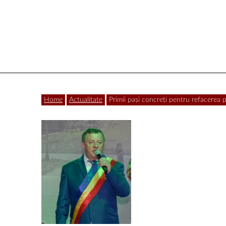
Vâlcea
Home
Actualitate
Primii pași concreți pentru refacerea