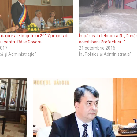
majore ale bugetului 2017 propus de
Împărțeala tehnocrată: „Donă
u pentru Băile Govora
acești bani Prefecturii…”
2017
21 octombrie 2016
ică și Administrație”
În „Politică și Administrație”