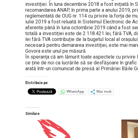
investiției. În luna decembrie 2018 a fost inițiată în S
recomandarea ANAP, în prima parte a anului 2019, pri
reglementată de OUG nr. 114 cu privire la forța de mu
iulie 2019 a fost reluată în Sistemul Electronic de Ach
aferente până în luna octombrie 2019 când a fost se
totală a investiției este de 2.118.421 lei, fără TVA, 
lei fără TVA contribuție de la bugetul local al orașul
necesară pentru demararea investiției, este mai mare 
Govora este unul pe măsură.
În speranța că am lămurit toate aspectele cu privire 
ce ține de noi ca lucrările să se desfășoare în grafic
arată într-un comunicat de presă al Primăriei Băile G
Distribuie pe:
WhatsApp
Mai mult
Similare