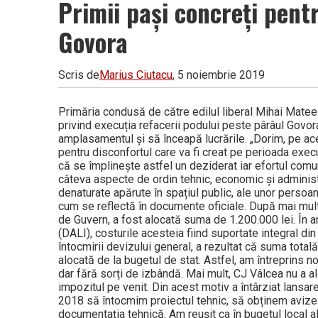
Primii pași concreți pent
Govora
Scris de
Marius Ciutacu
, 5 noiembrie 2019
Primăria condusă de către edilul liberal Mihai Matees
privind execuția refacerii podului peste pârâul Govora,
amplasamentul și să înceapă lucrările. „Dorim, pe ac
pentru disconfortul care va fi creat pe perioada execu
că se împlinește astfel un deziderat iar efortul comun
câteva aspecte de ordin tehnic, economic și administr
denaturate apărute în spațiul public, ale unor persoa
cum se reflectă în documente oficiale. După mai multe
de Guvern, a fost alocată suma de 1.200.000 lei. În a
(DALI), costurile acesteia fiind suportate integral di
întocmirii devizului general, a rezultat că suma tot
alocată de la bugetul de stat. Astfel, am întreprins
dar fără sorți de izbândă. Mai mult, CJ Vâlcea nu a a
impozitul pe venit. Din acest motiv a întârziat lansarea 
2018 să întocmim proiectul tehnic, să obținem avizele
documentația tehnică. Am reușit ca în bugetul local 