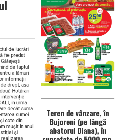
ul
tul de lucrări
să fie predat
 Gătejești
iind de faptul
entru a lămuri
or informații
 de drept, așa
 două Hotărâri
 intervenție
DALI, în urma
 mare decât suma
Teren de vânzare, în
mentarea sumei
Bujoreni (pe lângă
și cote din
am reușit în anul
abatorul Diana), în
tiției și
suprafața de 5000 mp.
 realizarea