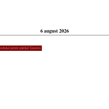
6 august 2026
 podului peste pârâul Govora