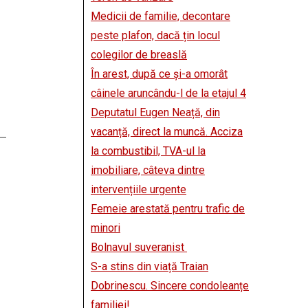
Medicii de familie, decontare
peste plafon, dacă țin locul
colegilor de breaslă
În arest, după ce și-a omorât
câinele aruncându-l de la etajul 4
Deputatul Eugen Neață, din
vacanță, direct la muncă. Acciza
la combustibil, TVA-ul la
imobiliare, câteva dintre
intervențiile urgente
Femeie arestată pentru trafic de
minori
Bolnavul suveranist
S-a stins din viață Traian
Dobrinescu. Sincere condoleanțe
familiei!