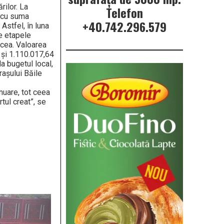
rilor. La
Telefon
i cu suma
+40.742.296.579
Astfel, în luna
te etapele
lcea. Valoarea
t și 1.110.017,64
a bugetul local,
rașului Băile
nuare, tot ceea
tul creat”, se