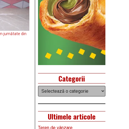
m jumătate din
Categorii
Categorii
Ultimele articole
Teren de vânzare