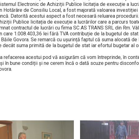
istemul Electronic de Achiziții Publice licitația de execuție a lucră
n Hotărâre de Consiliu Local, a fost majorată valoarea investiție
ncă. Datorită acestui aspect a fost necesară reluarea procedurii. 
iziții Publice licitația de execuție a lucrărilor care a parcurs toa
mnat contractul de lucrări cu firma SC AS TRANS SRL din Rm. Vâ
din care 1.008.403,36 lei fără TVA contribuție de la bugetul de sta
ui Băile Govora. Se remarcă cu ușurință faptul că suma alocată de l
decât suma primită de la bugetul de stat iar efortul bugetar al o
la refacerea acestui pod vă asigurăm că vom întreprinde, în conti
 și în bune condiții și ne cerem încă o dată scuze pentru disconfor
ovora.