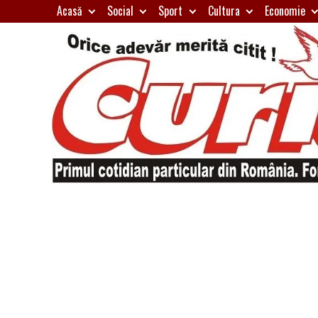
Skip
Acasă
Social
Sport
Cultura
Economie
to
content
Primul
Curierul
cotidian
particular
de
din
România