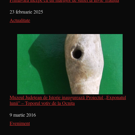
Dată
23 februarie 2025
În legătură cu
Actualitate
Muzeul Județean de Istorie inaugurează Proiectul „Exponatul
lunii” – Toporul votiv de la Ocnița
Dată
9 martie 2016
În legătură cu
Eveniment