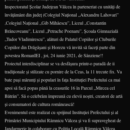
Inspectoratul Școlar Județean Vâlcea în parteneriat cu unități de
învățământ din județ (Colegiul Național „Alexandru Lahovari”
,Colegiul Național „Gib Mihăescu”, Liceul „Constantin
Brâncoveanu”, Liceul „Petrache Poenaru”, Școala Gimnazială
„Tudor Vladimirescu”, alături de Palatul Copiilor și Cluburile
Copiilor din Drăgășani și Horezu vă invită să faceți parte din
povestea RomanIEI , joi, 24 iunie 2021, de Sânziene!!
Proiectul interdisciplinar se va desfășura printr-o paradă de ii
tradiționale și stilizate cu pornire de la Ceas, la 11 trecute fix. Va
bate pași mărunți și populari în fața Instituției Prefectului ca mai
apoi să facă popas până la ceasurile 16 în Parcul „Mircea cel
Bătrân”. Să o celebrăm împreună cu elevii noștri, creatori de artă
și consumatori de cultura românească!
Evenimentul este realizat cu sprijinul Instituției Prefectului și al
Primăriei Municipiului Râmnicu Vâlcea și va fi supravegheat de
Jandarmerie în colaborare cu Poliția Locală Râmnicu Vâlcea.