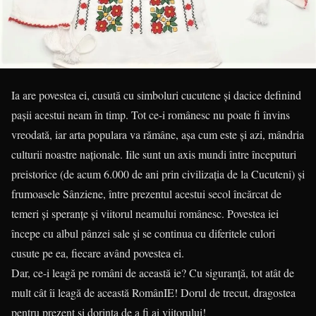
Ia are povestea ei, cusută cu simboluri cucutene și dacice definind
pașii acestui neam în timp. Tot ce-i românesc nu poate fi învins
vreodată, iar arta populara va rămâne, așa cum este și azi, mândria
culturii noastre naționale. Iile sunt un axis mundi între începuturi
preistorice (de acum 6.000 de ani prin civilizația de la Cucuteni) și
frumoasele Sânziene, între prezentul acestui secol încărcat de
temeri și speranțe și viitorul neamului românesc. Povestea iei
începe cu albul pânzei sale și se continua cu diferitele culori
cusute pe ea, fiecare având povestea ei.
Dar, ce-i leagă pe români de această ie? Cu siguranță, tot atât de
mult cât îi leagă de această RomânIE! Dorul de trecut, dragostea
pentru prezent și dorința de a fi ai viitorului!