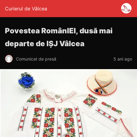
Curierul de Vâlcea
Povestea RomânIEI, dusă mai
departe de IȘJ Vâlcea
Comunicat de presă
5 ani ago