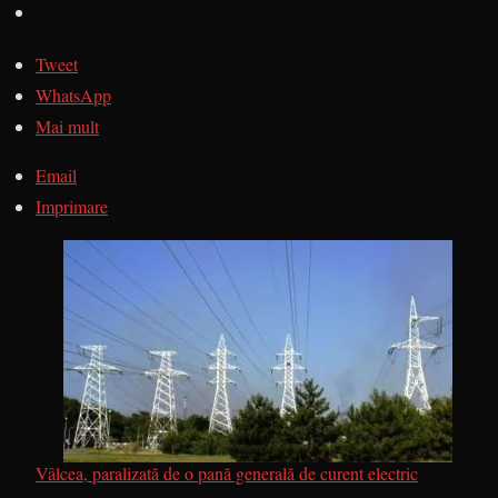
Tweet
WhatsApp
Mai mult
Email
Imprimare
Vâlcea, paralizată de o pană generală de curent electric