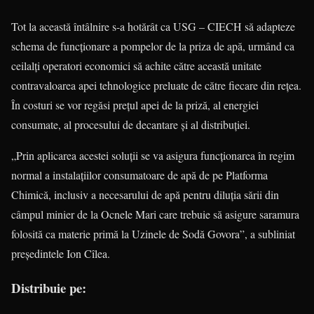
Tot la această întâlnire s-a hotărât ca USG – CIECH să adapteze
schema de funcţionare a pompelor de la priza de apă, urmând ca
ceilalţi operatori economici să achite către această unitate
contravaloarea apei tehnologice preluate de către fiecare din reţea.
În costuri se vor regăsi preţul apei de la priză, al energiei
consumate, al procesului de decantare şi al distribuţiei.
„Prin aplicarea acestei soluţii se va asigura funcţionarea în regim
normal a instalaţiilor consumatoare de apă de pe Platforma
Chimică, inclusiv a necesarului de apă pentru diluţia sării din
câmpul minier de la Ocnele Mari care trebuie să asigure saramura
folosită ca materie primă la Uzinele de Sodă Govora”, a subliniat
preşedintele Ion Cîlea.
Distribuie pe: