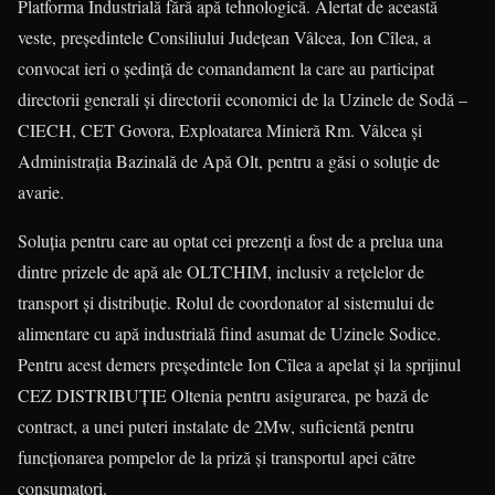
Platforma Industrială fără apă tehnologică. Alertat de această
veste, preşedintele Consiliului Judeţean Vâlcea, Ion Cîlea, a
convocat ieri o şedinţă de comandament la care au participat
directorii generali şi directorii economici de la Uzinele de Sodă –
CIECH, CET Govora, Exploatarea Minieră Rm. Vâlcea şi
Administraţia Bazinală de Apă Olt, pentru a găsi o soluţie de
avarie.
Soluţia pentru care au optat cei prezenţi a fost de a prelua una
dintre prizele de apă ale OLTCHIM, inclusiv a reţelelor de
transport şi distribuţie. Rolul de coordonator al sistemului de
alimentare cu apă industrială fiind asumat de Uzinele Sodice.
Pentru acest demers preşedintele Ion Cîlea a apelat şi la sprijinul
CEZ DISTRIBUŢIE Oltenia pentru asigurarea, pe bază de
contract, a unei puteri instalate de 2Mw, suficientă pentru
funcţionarea pompelor de la priză şi transportul apei către
consumatori.