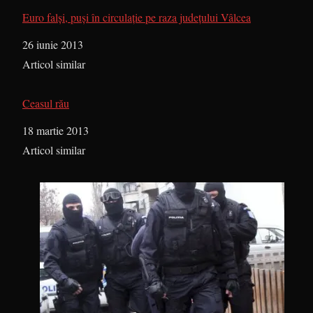
Euro falşi, puşi în circulaţie pe raza judeţului Vâlcea
Dată
26 iunie 2013
În legătură cu
Articol similar
Ceasul rău
Dată
18 martie 2013
În legătură cu
Articol similar