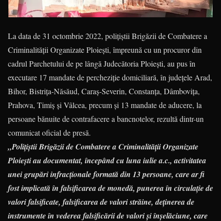
La data de 31 octombrie 2022, polițiștii Brigăzii de Combatere a
Criminalității Organizate Ploiești, împreună cu un procuror din
cadrul Parchetului de pe lângă Judecătoria Ploiești, au pus în
executare 17 mandate de percheziție domiciliară, în județele Arad,
Bihor, Bistrița-Năsăud, Caraș-Severin, Constanța, Dâmbovița,
Prahova, Timiș și Vâlcea, precum și 13 mandate de aducere, la
persoane bănuite de contrafacere a bancnotelor, rezultă dintr-un
comunicat oficial de presă.
„Polițiștii Brigăzii de Combatere a Criminalității Organizate
Ploiești au documentat, începând cu luna iulie a.c., activitatea
unei grupări infracționale formată din 13 persoane, care ar fi
fost implicată în falsificarea de monedă, punerea în circulație de
valori falsificate, falsificarea de valori străine, deținerea de
instrumente în vederea falsificării de valori și înșelăciune, care