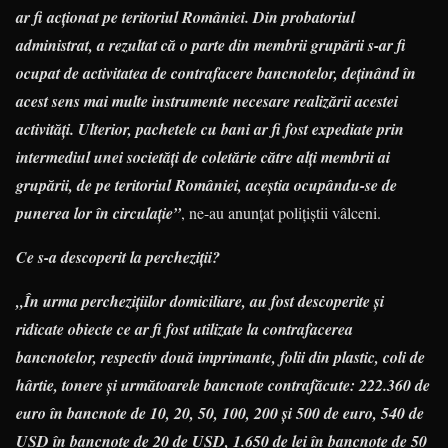
ar fi acționat pe teritoriul României. Din probatoriul
administrat, a rezultat că o parte din membrii grupării s-ar fi
ocupat de activitatea de contrafacere bancnotelor, deținând în
acest sens mai multe instrumente necesare realizării acestei
activități. Ulterior, pachetele cu bani ar fi fost expediate prin
intermediul unei societăți de coletărie către alți membrii ai
grupării, de pe teritoriul României, aceștia ocupându-se de
punerea lor în circulație”
, ne-au anunțat polițiștii vâlceni.
Ce s-a descoperit la percheziții?
„În urma perchezițiilor domiciliare, au fost descoperite și
ridicate obiecte ce ar fi fost utilizate la contrafacerea
bancnotelor, respectiv două imprimante, folii din plastic, coli de
hârtie, tonere și următoarele bancnote contrafăcute: 222.360 de
euro în bancnote de 10, 20, 50, 100, 200 și 500 de euro, 540 de
USD în bancnote de 20 de USD, 1.650 de lei în bancnote de 50