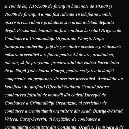
și 100 de lei, 1.161.000 de forinți în bancnote de 10.000 și
20.000 de forinţi. Au mai fost ridicate 16 telefoane mobile,
înscrisuri cu valoare probatorie și o armă neletală deținută
ilegal. Persoanele bănuite au fost conduse la sediul Brigăzii de
Combatere a Criminalității Organizate Ploieşti. După
finalizarea audierilor, față de șase dintre acestea a fost dispusă
măsura preventivă a reținerii pentru 24 de ore, urmând ca,
ulterior, să fie prezentate procurorului din cadrul Parchetului
de pe lângă Judecătoria Ploiești, pentru sesizarea instanței
competente, cu propunere de arestare preventivă. Activitățile au
beneficiat de sprijinul Oficiului Național Central pentru
combaterea falsului de monedă din cadrul Direcției de
Combatere a Criminalității Organizate, al serviciilor de
combatere a criminalității organizate din Arad, Bistriţa-Năsăud,
Vâlcea, Caraş-Severin, al brigăzilor de combatere a
criminalității organizate din Constanţa, Oradea, Timişoara și de