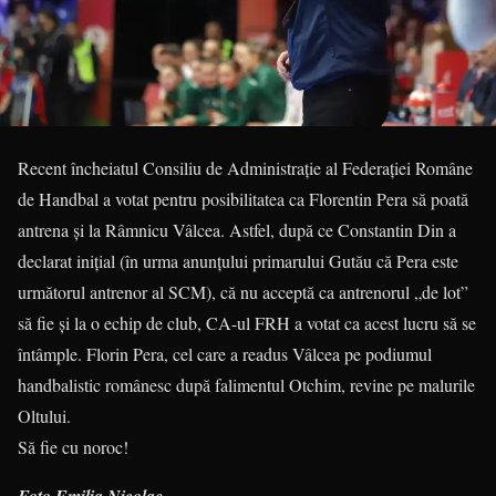
Recent încheiatul Consiliu de Administrație al Federației Române
de Handbal a votat pentru posibilitatea ca Florentin Pera să poată
antrena și la Râmnicu Vâlcea. Astfel, după ce Constantin Din a
declarat inițial (în urma anunțului primarului Gutău că Pera este
următorul antrenor al SCM), că nu acceptă ca antrenorul „de lot”
să fie și la o echip de club, CA-ul FRH a votat ca acest lucru să se
întâmple. Florin Pera, cel care a readus Vâlcea pe podiumul
handbalistic românesc după falimentul Otchim, revine pe malurile
Oltului.
Să fie cu noroc!