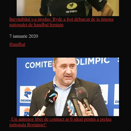
Inevitabilul s-a produs: Ryde a fost debarcat de la timona
naționalei de handbal feminin
Dată
7 ianuarie 2020
În legătură cu
Handbal
„Un antrenor liber de contract ar fi ideal pentru a prelua
naționala României”