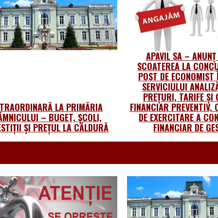
APAVIL SA – ANUNȚ
SCOATEREA LA CONCU
POST DE ECONOMIST 
SERVICIULUI ANALIZ
PREȚURI, TARIFE ȘI
XTRAORDINARĂ LA PRIMĂRIA
FINANCIAR PREVENTIV, 
ÂMNICULUI – BUGET, ȘCOLI,
DE EXERCITARE A CO
ESTIȚII ȘI PREȚUL LA CĂLDURĂ
FINANCIAR DE GE