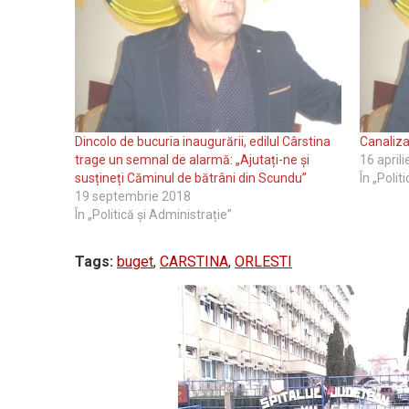
Dincolo de bucuria inaugurării, edilul Cârstina
Canalizar
trage un semnal de alarmă: „Ajutați-ne și
16 april
susțineți Căminul de bătrâni din Scundu”
În „Polit
19 septembrie 2018
În „Politică și Administrație”
Tags:
buget
,
CARSTINA
,
ORLESTI