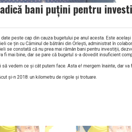
adică bani puțini pentru investi
e date peste cap din cauza bugetului pe anul acesta. Este același
ieli ce țin cu Căminul de bătrâni din Orlești, administrat în colab
uieli se constată că nu prea mai rămân bani pentru investiții, dezv
 va fi mai bine, dar se pare că bugetul s-a dovedit insuficient com
i să vedem ce și cât putem face. Asta e! mergem înainte, dar va fi
ut și-n 2018: un kilometru de rigole și trotuare.