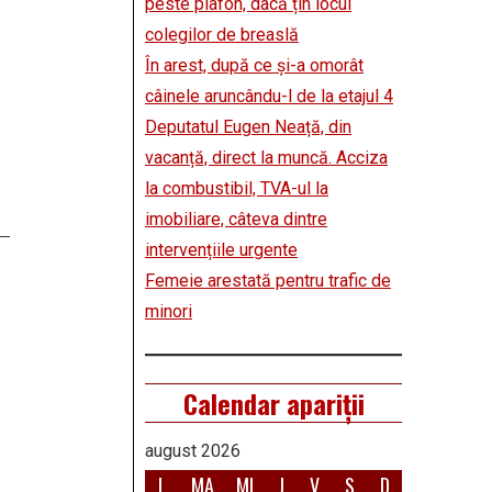
peste plafon, dacă țin locul
colegilor de breaslă
În arest, după ce și-a omorât
câinele aruncându-l de la etajul 4
Deputatul Eugen Neață, din
vacanță, direct la muncă. Acciza
la combustibil, TVA-ul la
imobiliare, câteva dintre
intervențiile urgente
Femeie arestată pentru trafic de
minori
Calendar apariții
august 2026
L
MA
MI
J
V
S
D