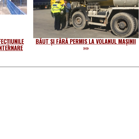
FECȚIUNILE
BĂUT ȘI FĂRĂ PERMIS LA VOLANUL MAȘINII
INTERNARE
»»