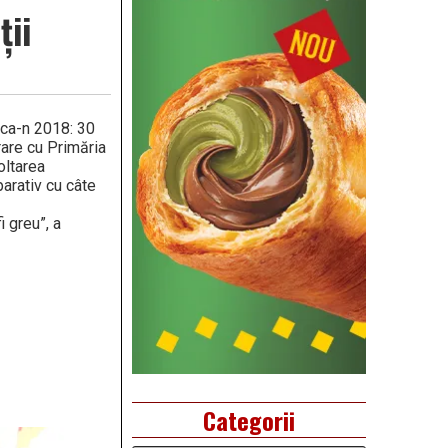
ții
 ca-n 2018: 30
orare cu Primăria
oltarea
parativ cu câte
 greu”, a
Categorii