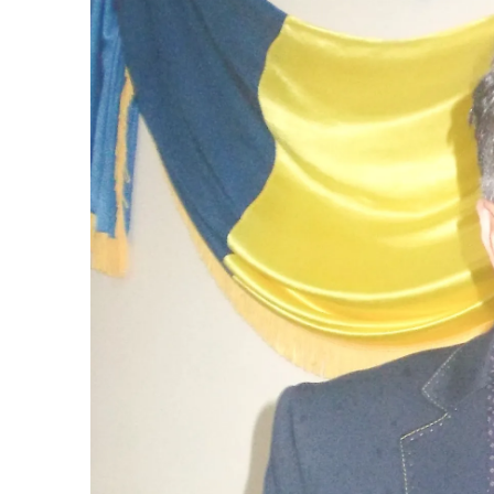
Vâlcea