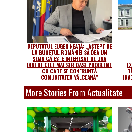
DEPUTATUL EUGEN NEAȚĂ: „AȘTEPT DE
LA BUGETUL ROMÂNIEI SĂ DEA UN
SEMN CĂ ESTE INTERESAT DE UNA
DINTRE CELE MAI SERIOASE PROBLEME
E
CU CARE SE CONFRUNTĂ
R
COMUNITATEA VÂLCEANĂ”
INV
More Stories From Actualitate