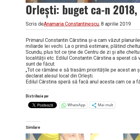
Orlești: buget ca-n 2018, 
Scris de
Anamaria Constantinescu
, 8 aprilie 2019
Primarul Constantin Cârstina și-a cam văzut planuril
miliarde lei vechi. La o primă estimare, plătind cheltu
Scundu, plus tot ce ține de Centru de zi și alte chelt
localității etc. Edilul Constantin Cârstina a sperat că
sunt de făcut.
„Tot ce rămâne e să trasăm prioritățile pe acest an ș
declarat alesul local din Orlești.
Edilul Cârstina speră să facă anul acesta cam ce a făc
Distribuie pe:
WhatsApp
Mai mult
Similare