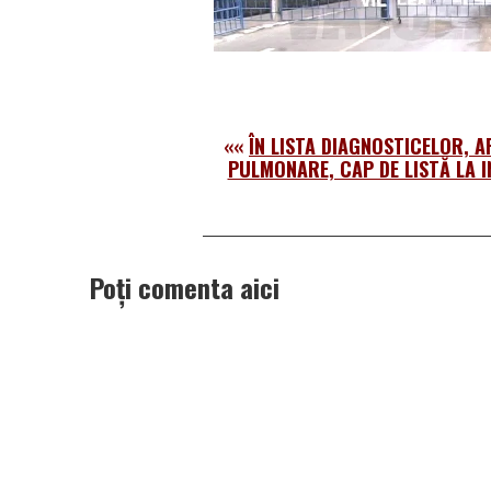
««
ÎN LISTA DIAGNOSTICELOR, A
PULMONARE, CAP DE LISTĂ LA 
Poți comenta aici