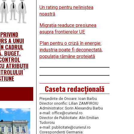
Un rating pentru neliniştea
noastră
Migraţia readuce presiunea
asupra frontierelor UE
 PRIVIND
RS A UNUI
Plan pentru o criză în energie:
ÎN CADRUL
industria poate fi deconectată,
Ă, BUGET,
populaţia rămâne protejată
 CONTROL
CU ATRIBUȚII
NTROLULUI
STIUNE
Caseta redacțională
Președinte de Onoare: Ioan Barbu
Director onorific: Lilian ZAMFIROIU
Administrator: Sorin Alexandru Barbu
e-mail: office@curierul.ro
Director de Publicitate: Alin Emilian
Tudoroiu
e-mail: publicitate@curierul.ro
Corespondenți Germania: