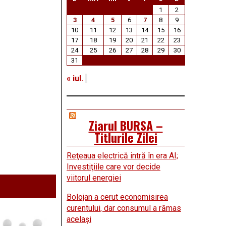
1
2
3
4
5
6
7
8
9
10
11
12
13
14
15
16
17
18
19
20
21
22
23
24
25
26
27
28
29
30
31
« iul.
Ziarul BURSA –
Titlurile Zilei
Reţeaua electrică intră în era AI;
Investiţiile care vor decide
viitorul energiei
Bolojan a cerut economisirea
curentului, dar consumul a rămas
acelaşi