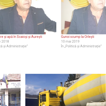
e și apă în Scaioși și Aurești
Gunoi scump la Orlești
ie 2018
10 mai 2019
ică și Administrație”
În „Politică și Administrație”