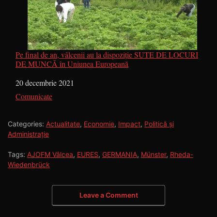
Pe final de an, vâlcenii au la dispoziție SUTE DE LOCURI
DE MUNCĂ în Uniunea Europeană
Dată
20 decembrie 2021
În legătură cu
Comunicate
Categories:
Actualitate
,
Economie
,
Impact
,
Politică și
Administrație
Tags:
AJOFM Vâlcea
,
EURES
,
GERMANIA
,
Münster
,
Rheda-
Wiedenbrück
Leave a Comment