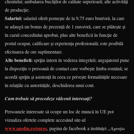
clientului; ambalarea bucăților de calitate superioară; alte activități
de producție;
Salariul:
salariul oferit pornește de la 9,75 euro brut/oră, la care
se adaugă un bonus de prezență de 1 euro/oră, care se plătește și
în cazul concediului aprobat, plus alte beneficii în funcție de
postul ocupat, calificare și experiența profesională; este posibilă
efectuarea de ore suplimentare.
Alte beneficii:
sprijin intern în vederea integrării; angajatorul pune
la dispoziție o persoană de contact care vorbește limba română; se
acordă sprijin și asistență în ceea ce privește formalitățile necesare
în relațiile cu autoritățile, deschiderea unui cont.
Cum trebuie să procedeze vâlcenii interesați?
Persoanele interesate să ocupe un loc de muncă în UE pot
vizualiza ofertele complete accesând site-ul
www.anofm.ro/eures
, pagina de facebook a instituței
„Agenția