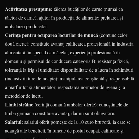
Activitatea presupune:
tăierea bucăților de carne (numai ca
tăietor de carne); ajutor în producția de alimente; preluarea și
ambalarea produselor.
Cerințe pentru ocuparea locurilor de muncă
(comune celor
două oferte): constituie avantaj calificarea profesională în industria
alimentară, în special ca măcelar, experiența profesională în
domeniu și permisul de conducere categoria B; rezistența fizică,
toleranță la frig și umiditate; disponibilitate de a lucra în schimburi
(inclusiv în ture de noapte); manipularea conștientă și responsabilă
a mărfurilor și alimentelor; respectarea normelor de igienă și a
metodelor de lucru.
Limbi străine
(cerință comună ambelor oferte): cunoștințele de
limbă germană constituie avantaj, dar nu sunt obligatorii.
Salariul:
salariul oferit pornește de la 10 euro brut/oră, la care se
adaugă alte beneficii, în funcție de postul ocupat, calificare și