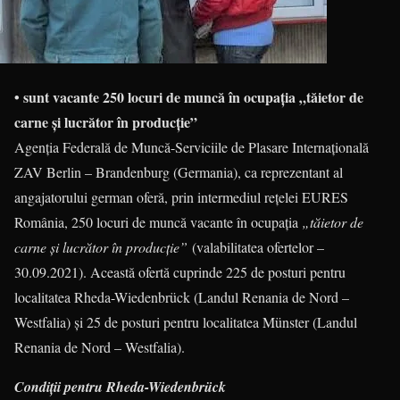
• sunt vacante 250 locuri de muncă în ocupația „tăietor de
carne și lucrător în producție”
Agenția Federală de Muncă-Serviciile de Plasare Internațională
ZAV Berlin – Brandenburg (Germania), ca reprezentant al
angajatorului german oferă, prin intermediul rețelei EURES
România, 250 locuri de muncă vacante în ocupația
„tăietor de
carne și lucrător în producție”
(valabilitatea ofertelor –
30.09.2021). Această ofertă cuprinde 225 de posturi pentru
localitatea Rheda-Wiedenbrück (Landul Renania de Nord –
Westfalia) și 25 de posturi pentru localitatea Münster (Landul
Renania de Nord – Westfalia).
Condiții pentru Rheda-Wiedenbrück