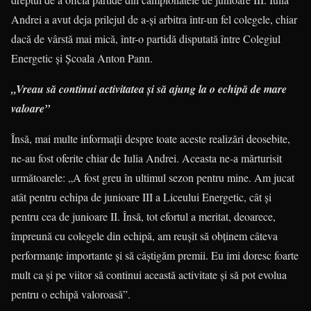
Andrei a avut deja prilejul de a-şi arbitra într-un fel colegele, chiar
dacă de vârstă mai mică, într-o partidă disputată între Colegiul
Energetic şi Şcoala Anton Pann.
„Vreau să continui activitatea şi să ajung la o echipă de mare
valoare”
Însă, mai multe informaţii despre toate aceste realizări deosebite,
ne-au fost oferite chiar de Iulia Andrei. Aceasta ne-a mărturisit
următoarele: „A fost greu în ultimul sezon pentru mine. Am jucat
atât pentru echipa de junioare III a Liceului Energetic, cât şi
pentru cea de junioare II. Însă, tot efortul a meritat, deoarece,
împreună cu colegele din echipă, am reuşit să obţinem câteva
performanţe importante şi să câştigăm premii. Eu imi doresc foarte
mult ca şi pe viitor să continui această activitate şi să pot evolua
pentru o echipă valoroasă”.