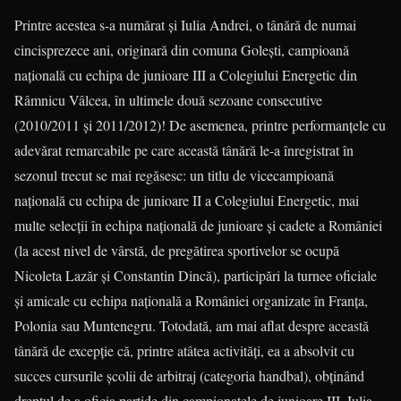
Printre acestea s-a numărat şi Iulia Andrei, o tânără de numai
cincisprezece ani, originară din comuna Goleşti, campioană
naţională cu echipa de junioare III a Colegiului Energetic din
Râmnicu Vâlcea, în ultimele două sezoane consecutive
(2010/2011 şi 2011/2012)! De asemenea, printre performanţele cu
adevărat remarcabile pe care această tânără le-a înregistrat în
sezonul trecut se mai regăsesc: un titlu de vicecampioană
naţională cu echipa de junioare II a Colegiului Energetic, mai
multe selecţii în echipa naţională de junioare şi cadete a României
(la acest nivel de vârstă, de pregătirea sportivelor se ocupă
Nicoleta Lazăr şi Constantin Dincă), participări la turnee oficiale
şi amicale cu echipa naţională a României organizate în Franţa,
Polonia sau Muntenegru. Totodată, am mai aflat despre această
tânără de excepţie că, printre atâtea activităţi, ea a absolvit cu
succes cursurile şcolii de arbitraj (categoria handbal), obţinând
dreptul de a oficia partide din campionatele de junioare III. Iulia