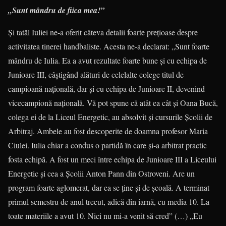
„Sunt mândru de fiica mea!”
Şi tatăl Iuliei ne-a oferit câteva detalii foarte preţioase despre
activitatea tinerei handbaliste. Acesta ne-a declarat: „Sunt foarte
mândru de Iulia. Ea a avut rezultate foarte bune şi cu echipa de
Junioare III, câştigând alături de celelalte colege titul de
campioană naţională, dar şi cu echipa de Junioare II, devenind
vicecampionă naţională. Vă pot spune că atât ea cât şi Oana Bucă,
colega ei de la Liceul Energetic, au absolvit şi cursurile Şcolii de
Arbitraj. Ambele au fost descoperite de doamna profesor Maria
Ciulei. Iulia chiar a condus o partidă în care şi-a arbitrat practic
fosta echipă. A fost un meci între echipa de Junioare III a Liceului
Energetic şi cea a Şcolii Anton Pann din Ostroveni. Are un
program foarte aglomerat, dar ea se ţine şi de şcoală. A terminat
primul semestru de anul trecut, adică din iarnă, cu media 10. La
toate materiile a avut 10. Nici nu mi-a venit să cred” (…) „Eu