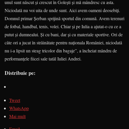
unul sunt născut şi crescut în Goleşti şi mă mândresc cu asta.
Niciodată nu voi uita de unde sunt. Aici avem oameni deosebiţi.
Domnul primar Şerban sprijină sportul din comună. Avem terenuri
de fotbal, handbal, tenis, volei. Chiar şi pe Iulia a ajutat-o cu ce a
putut şi dumnealui. Şi cu bani, dar şi cu materiale sportive. Ori de
câte ori a jucat în străinătate pentru naţionala României, niciodată
nu i-a lipsit un steag tricolor din bagaje”, a încheiat mândru de
performanţele fiicei sale tatăl Iuliei Andrei.
Distribuie pe:
Tweet
WhatsApp
Mai mult
Email