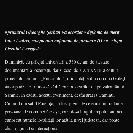
• primarul Gheorghe Şerban i-a acordat o diplomă de merit
Iuliei Andrei, campioană naţională de junioare III cu echipa
Liceului Energetic
Duminică, cu prilejul aniversării a 580 de ani de atestare
documentară a localităţii, dar şi celei de-a XXXVIII-a ediţii a
proiectului cultural „Fiii satului”, oficia­li­tăţile din comuna Goleşti
au organizat o frumoasă sărbătoare a locurilor de pe valea râului
Sâmnic. În ca­drul acestui eveniment, desfăşurat la Căminul
Cultural din satul Poieniţa, au fost premiate cele mai importante
persoane ale comunei Goleşti, care de-a lungul timpului au făcut
cunoscut numele localităţii lor atât la nivel judeţean, dar poate
chiar naţional şi internaţional.