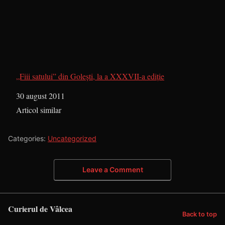
„Fiii satului” din Golești, la a XXXVII-a ediție
Dată
30 august 2011
În legătură cu
Articol similar
Categories:
Uncategorized
Leave a Comment
Curierul de Vâlcea
Back to top