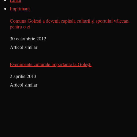
Imprimare
Comuna Golești a devenit capitala culturii și sportului vâlcean
pentru o zi
Dată
30 octombrie 2012
În legătură cu
Articol similar
Evenimente culturale importante la Golești
Dată
2 aprilie 2013
În legătură cu
Articol similar