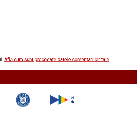
l.
Află cum sunt procesate datele comentariilor tale
.