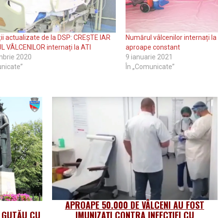
ii actualizate de la DSP: CREȘTE IAR
Numărul vâlcenilor internați l
 VÂLCENILOR internați la ATI
aproape constant
mbrie 2020
9 ianuarie 2021
nicate”
În „Comunicate”
APROAPE 50.000 DE VÂLCENI AU FOST
A GUTĂU CU
IMUNIZAȚI CONTRA INFECȚIEI CU