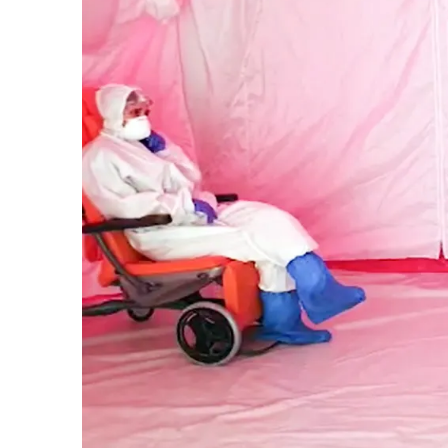
Vâlcea