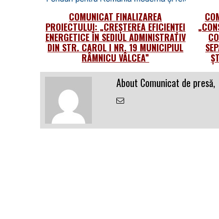
COMUNICAT FINALIZAREA
COM
PROIECTULUI: „CREȘTEREA EFICIENȚEI
„CON
ENERGETICE ÎN SEDIUL ADMINISTRATIV
CO
DIN STR. CAROL I NR. 19 MUNICIPIUL
SEP
RÂMNICU VÂLCEA”
Ș
About Comunicat de presă,
Email
the
Author