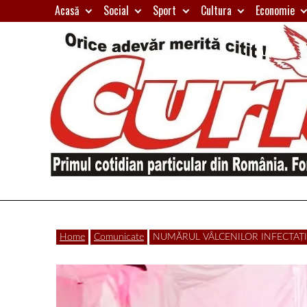
Skip
Acasă
Social
Sport
Cultura
Economie
to
content
Primul
Curierul
cotidian
Home
Comunicate
NUMĂRUL VÂLCENILOR INFECTAȚI cu Co
particular
de
din
România