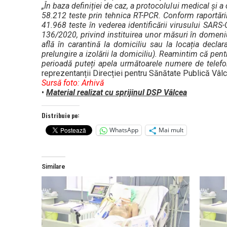
„În baza definiției de caz, a protocolului medical și a
58.212 teste prin tehnica RT-PCR. Conform raportărilo
41.968 teste în vederea identificării virusului SARS-
136/2020, privind instituirea unor măsuri în domeniul
află în carantină la domiciliu sau la locația decla
prelungire a izolării la domiciliu). Reamintim că pen
perioadă puteți apela următoarele numere de telefon
reprezentanții Direcției pentru Sănătate Publică Vâl
Sursă foto: Arhivă
•
Material realizat cu sprijinul DSP Vâlcea
Distribuie pe:
WhatsApp
Mai mult
Similare