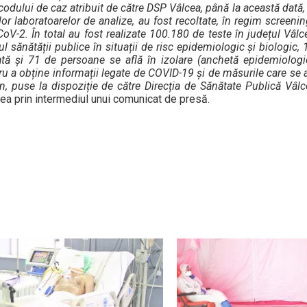
 codului de caz atribuit de către DSP Vâlcea, până la această dată, 
r laboratoarelor de analize, au fost recoltate, în regim screenin
CoV-2. În total au fost realizate 100.180 de teste în județul Vâlc
 sănătății publice în situații de risc epidemiologic și biologic
rată și 71 de persoane se află în izolare (anchetă epidemiolog
tru a obține informații legate de COVID-19 și de măsurile care se 
, puse la dispoziție de către Direcția de Sănătate Publică Vâlc
cea prin intermediul unui comunicat de presă.