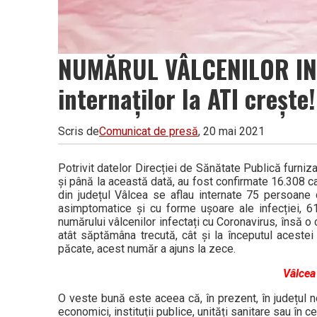
NUMĂRUL VÂLCENILOR INFE
internaților la ATI crește!
Scris de
Comunicat de presă
, 20 mai 2021
Potrivit datelor Direcției de Sănătate Publică furniza
și până la această dată, au fost confirmate 16.308 c
din județul Vâlcea se aflau internate 75 persoane 
asimptomatice și cu forme ușoare ale infecției, 6
numărului vâlcenilor infectați cu Coronavirus, însă o 
atât săptămâna trecută, cât și la începutul acestei
păcate, acest număr a ajuns la zece.
Vâlcea
O veste bună este aceea că, în prezent, în județul n
economici, instituții publice, unități sanitare sau în c