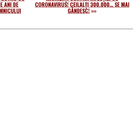
E ANI DE
CORONAVIRUS! CEILALȚI 300.000… SE MAI
MNICULUI
GÂNDESC!
»»