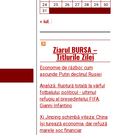
24
25
26
27
28
29
30
31
« iul.
Ziarul BURSA –
Titlurile Zilei
Economie de război: cum
ascunde Putin declinul Rusiei
Analiză: Ruptură totală la vârful
fotbalului; politicul - ultimul
refugiu al preşedintelui FIFA,
Gianni Infantino
Xi Jinping schimbă viteza: China
îşi turează economia, dar refuză
marele şoc financiar