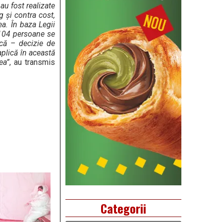
au fost realizate
g și contra cost,
ea. În baza Legii
, 104 persoane se
ică – decizie de
aplică în această
ea”
, au transmis
Categorii