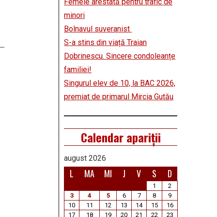
Femeie arestată pentru trafic de
minori
Bolnavul suveranist
S-a stins din viață Traian
Dobrinescu. Sincere condoleanțe
familiei!
Singurul elev de 10, la BAC 2026,
premiat de primarul Mircia Gutău
Calendar apariții
august 2026
L
MA
MI
J
V
S
D
1
2
3
4
5
6
7
8
9
10
11
12
13
14
15
16
17
18
19
20
21
22
23