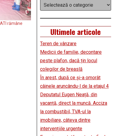
Categorii
a ATI rămâne
Ultimele articole
Teren de vânzare
Medicii de familie, decontare
peste plafon, dacă țin locul
colegilor de breaslă
În arest, după ce și-a omorât
câinele aruncându-l de la etajul 4
Deputatul Eugen Neață, din
vacanță, direct la muncă. Acciza
la combustibil, TVA-ul la
imobiliare, câteva dintre
intervențiile urgente