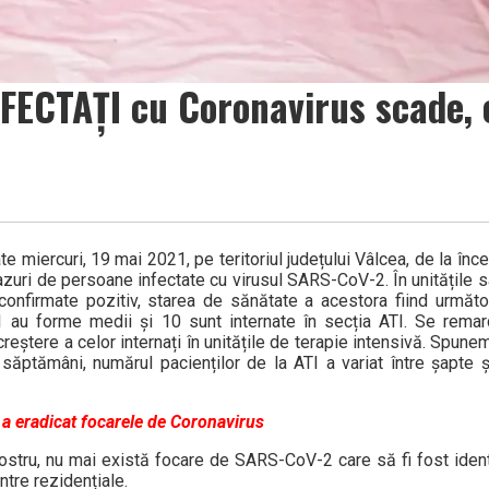
CTAȚI cu Coronavirus scade, c
te miercuri, 19 mai 2021, pe teritoriul județului Vâlcea, de la în
azuri de persoane infectate cu virusul SARS-CoV-2. În unitățile s
confirmate pozitiv, starea de sănătate a acestora fiind următo
1 au forme medii și 10 sunt internate în secția ATI. Se rema
creștere a celor internați în unitățile de terapie intensivă. Spun
 săptămâni, numărul pacienților de la ATI a variat între șapte ș
 a eradicat focarele de Coronavirus
ostru, nu mai există focare de SARS-CoV-2 care să fi fost identi
entre rezidențiale.