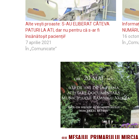
Alte vești proaste: S-AU ELIBERAT CÂTEVA
Informaț
PATURI LA ATI, dar nu pentru că s-ar fi
NUMĂRUL
însănătoșit pacienții!
16 octo
7 aprilie 2021
În „Comu
În „Comunicate”
««
MESAJUL PRIMARULUI MIRCI