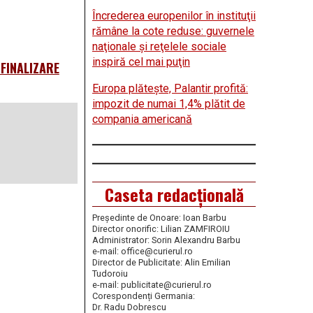
Încrederea europenilor în instituţii
rămâne la cote reduse: guvernele
naţionale şi reţelele sociale
inspiră cel mai puţin
FINALIZARE
Europa plăteşte, Palantir profită:
impozit de numai 1,4% plătit de
compania americană
Caseta redacțională
Președinte de Onoare: Ioan Barbu
Director onorific: Lilian ZAMFIROIU
Administrator: Sorin Alexandru Barbu
e-mail: office@curierul.ro
Director de Publicitate: Alin Emilian
Tudoroiu
e-mail: publicitate@curierul.ro
Corespondenți Germania:
Dr. Radu Dobrescu