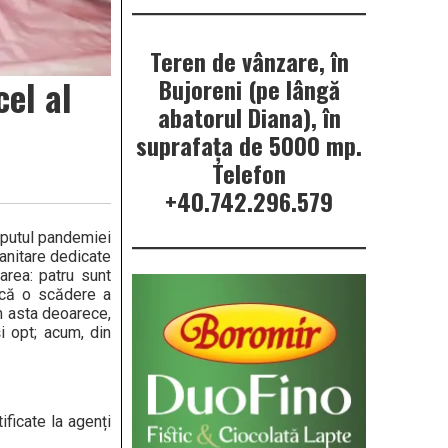
Teren de vânzare, în
el al
Bujoreni (pe lângă
abatorul Diana), în
suprafața de 5000 mp.
Telefon
+40.742.296.579
ceputul pandemiei
anitare dedicate
area: patru sunt
rcă o scădere a
em asta deoarece,
i opt; acum, din
ficate la agenți