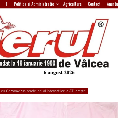
IT
Politica si Administratie
Agricultura
Contact
Anuntu
H
W
A
6 august 2026
ronavirus scade, cel al internaților la ATI crește!