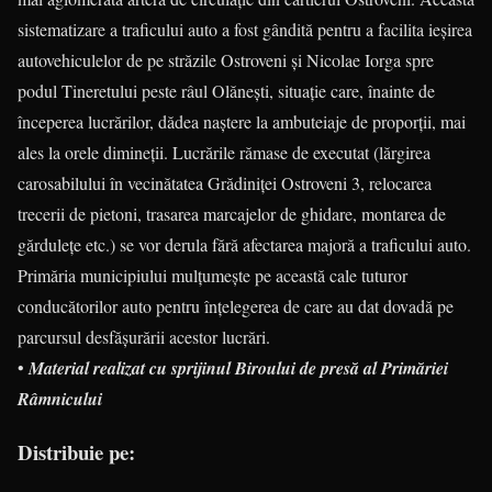
sistematizare a traficului auto a fost gândită pentru a facilita ieşirea
autovehiculelor de pe străzile Ostroveni şi Nicolae Iorga spre
podul Tineretului peste râul Olăneşti, situaţie care, înainte de
începerea lucrărilor, dădea naştere la ambuteiaje de proporţii, mai
ales la orele dimineţii. Lucrările rămase de executat (lărgirea
carosabilului în vecinătatea Grădiniţei Ostroveni 3, relocarea
trecerii de pietoni, trasarea marcajelor de ghidare, montarea de
gărduleţe etc.) se vor derula fără afectarea majoră a traficului auto.
Primăria municipiului mulţumeşte pe această cale tuturor
conducătorilor auto pentru înţelegerea de care au dat dovadă pe
parcursul desfăşurării acestor lucrări.
•
Material realizat cu sprijinul Biroului de presă al Primăriei
Râmnicului
Distribuie pe: