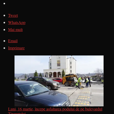
Tweet
WhatsApp
Mai mult
Email
Imprimare
Luni, 16 martie, începe asfaltarea podului de pe bulevardul
Tineretului