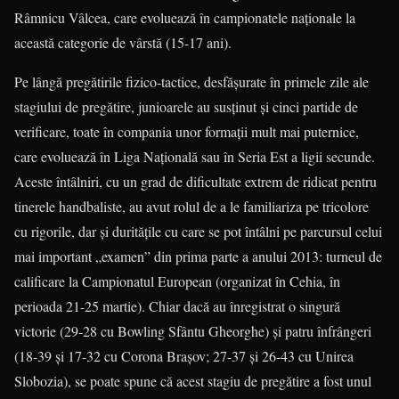
Râmnicu Vâlcea, care evoluează în campionatele naţionale la
această categorie de vârstă (15-17 ani).
Pe lângă pregătirile fizico-tactice, desfăşurate în primele zile ale
stagiului de pregătire, junioarele au susţinut şi cinci partide de
verificare, toate în compania unor formaţii mult mai puternice,
care evoluează în Liga Naţională sau în Seria Est a ligii secunde.
Aceste întâlniri, cu un grad de dificultate extrem de ridicat pentru
tinerele handbaliste, au avut rolul de a le familiariza pe tricolore
cu rigorile, dar şi durităţile cu care se pot întâlni pe parcursul celui
mai important „examen” din prima parte a anului 2013: turneul de
calificare la Campionatul European (organizat în Cehia, în
perioada 21-25 martie). Chiar dacă au înregistrat o singură
victorie (29-28 cu Bowling Sfântu Gheorghe) şi patru înfrângeri
(18-39 şi 17-32 cu Corona Braşov; 27-37 şi 26-43 cu Unirea
Slobozia), se poate spune că acest stagiu de pregătire a fost unul