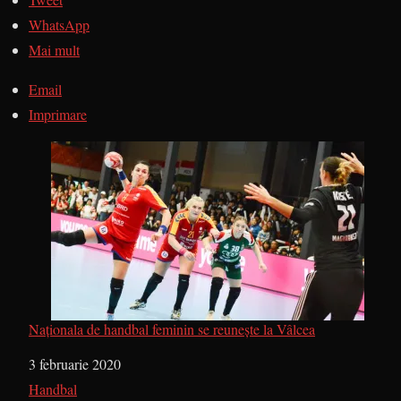
WhatsApp
Mai mult
Email
Imprimare
Naționala de handbal feminin se reunește la Vâlcea
Dată
3 februarie 2020
În legătură cu
Handbal