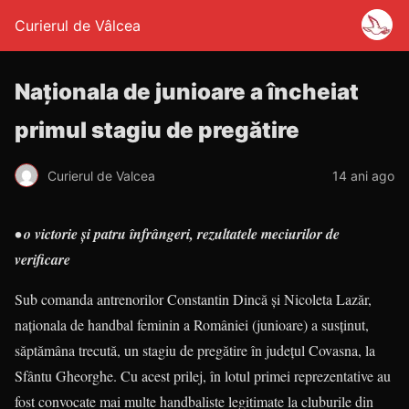
Curierul de Vâlcea
Naţionala de junioare a încheiat
primul stagiu de pregătire
Curierul de Valcea
14 ani ago
• o victorie şi patru înfrângeri, rezultatele meciurilor de
verificare
Sub comanda antrenorilor Constantin Dincă şi Nicoleta Lazăr,
naţionala de handbal feminin a României (junioare) a susţinut,
săptămâna trecută, un stagiu de pregătire în judeţul Covasna, la
Sfântu Gheorghe. Cu acest prilej, în lotul primei reprezentative au
fost convocate mai multe handbaliste legitimate la cluburile din