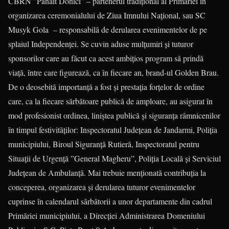
CBRN ”Panait Donici” – partenerul tradiţional al Primăriei în
organizarea ceremonialului de Ziua Imnului Naţional, sau SC
Musyk Gola – responsabilă de derularea evenimentelor de pe
splaiul Independenţei. Se cuvin aduse mulţumiri şi tuturor
sponsorilor care au făcut ca acest ambiţios program să prindă
viaţă, între care figurează, ca în fiecare an, brand-ul Golden Brau.
De o deosebită importanţă a fost şi prestaţia forţelor de ordine
care, ca la fiecare sărbătoare publică de amploare, au asigurat în
mod profesionist ordinea, liniştea publică şi siguranţa râmnicenilor
în timpul festivităţilor: Inspectoratul Judeţean de Jandarmi, Poliţia
municipiului, Biroul Siguranţă Rutieră, Inspectoratul pentru
Situaţii de Urgenţă ”General Magheru”, Poliţia Locală şi Serviciul
Judeţean de Ambulanţă. Mai trebuie menţionată contribuţia la
conceperea, organizarea şi derularea tuturor evenimentelor
cuprinse în calendarul sărbătorii a unor departamente din cadrul
Primăriei municipiului, a Direcţiei Administrarea Domeniului