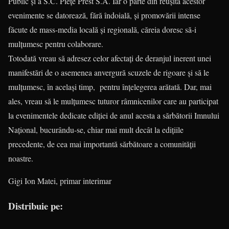
Public şi a S.C. Pieţe Prest S.A. Iar o parte din reuşita acestor
evenimente se datorează, fără îndoială, şi promovării intense
făcute de mass-media locală şi regională, căreia doresc să-i
mulţumesc pentru colaborare.
Totodată vreau să adresez celor afectaţi de deranjul inerent unei
mani­festări de o asemenea anvergură scuzele de rigoare şi să le
mulţumesc, în acelaşi timp, pentru înţelegerea arătată. Dar, mai
ales, vreau să le mulţumesc tuturor râmnicenilor care au participat
la evenimentele dedicate ediţiei de anul acesta a sărbătorii Imnului
Naţional, bucurându-se, chiar mai mult decât la ediţiile
precedente, de cea mai importantă sărbătoare a comunităţii
noastre.
Gigi Ion Matei, primar interimar
Distribuie pe: