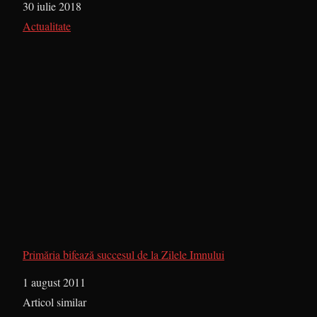
Dată
30 iulie 2018
În legătură cu
Actualitate
Primăria bifează succesul de la Zilele Imnului
Dată
1 august 2011
În legătură cu
Articol similar