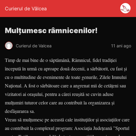
Curierul de Vâlcea
Mulţumesc râmnicenilor!
Curierul de Valcea
11 ani ago
Timp de mai bine de o săptămână, Râmnicul, fidel tradiţiei
începută în urmă cu aproape două decenii, a sărbătorit, cu fast şi
cu o multitudine de evenimente de toate genurile, Zilele Imnului
Naţional. A fost o sărbătoare care a angrenat mii de cetăţeni sau
vizitatori ai oraşului, pentru a cărei reuşită se cuvin aduse
mulţumiri tuturor celor care au contribuit la organizarea şi
desfăşurarea sa.
Vreau să mulţumesc pe această cale instituţiilor şi asociaţiilor care
au contribuit la complexul program: Asociaţia Judeţeană ”Sportul