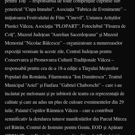
pentru Toţi” – responsabilă de toate competiţiile cuprinse sub
genericul ”Cupa Imnului”, Asociaţia ”Fabrica de Evenimente” –
iniţiatoarea Festivalului de Film ”Cinevil”, Uniunea Artiştilor
Plastici Vâlcea, Asociaţia ”PLOPART”, Fotoclubul ”Floarea de
Colţ”, Muzeul Judeţean ”Aurelian Sacerdoţeanu” şi Muzeul
Memorial ”Nicolae Bălcescu” – organizatoare a numeroaselor
expoziţii vernisate în aceste zile, Centrul Judeţean pentru
Conservarea şi Promovarea Culturii Tradiţionale Vâlcea –
responsabil pentru cea de-a 18-a ediţie a Târgului Meşterilor
Populari din România, Filarmonica ”Ion Dumitrescu”, Teatrul
Municipal ”Ariel” şi Fanfara ”Gabriel Chaborschi” – care i-au
încântat pe melomani şi pe iubitorii de teatru cu reprezentaţii de
calitate şi care au adus un plus de culoare evenimentelor din 29
iulie, Palatul Copiilor Râmnicu Vâlcea – care a contribuit
semnificativ la derularea tuturor manifestărilor din Parcul Mircea
cel Bătrân, Centrul de Instruire pentru Geniu, EOD şi Apărare