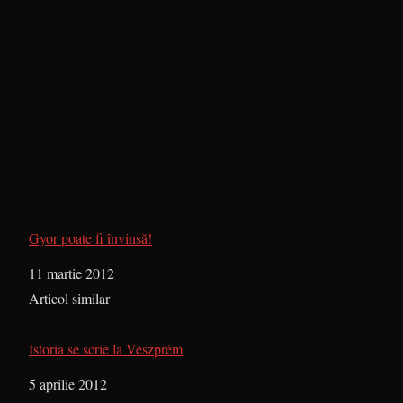
Gyor poate fi învinsă!
Dată
11 martie 2012
În legătură cu
Articol similar
Istoria se scrie la Veszprém
Dată
5 aprilie 2012