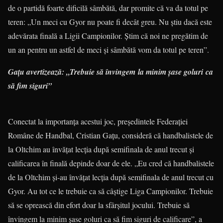
de o partidă foarte dificilă sâmbătă, dar promite că va da totul pe
teren: „Un meci cu Gyor nu poate fi decât greu. Nu ştiu dacă este
adevărata finală a Ligii Campionilor. Ştim că noi ne pregătim de
un an pentru un astfel de meci şi sâmbătă vom da totul pe teren”.
Gaţu avertizează: „Trebuie să învingem la minim şase goluri
ca
să fim siguri”
Conectat la importanţa acestui joc, preşedintele Federaţiei
Române de Hand­­bal, Cristian Gaţu, consideră că hand­ba­listele de
la Oltchim au învăţat lecţia după semifinala de anul trecut şi
calificarea în finală depinde doar de ele. „Eu cred că handbalistele
de la Oltchim şi-au învăţat lecţia după semifinala de anul trecut cu
Gyor. Au tot ce le trebuie ca să câştige Liga Campionilor. Trebuie
să se oprească din efort doar la sfârşitul jocului. Trebuie să
învingem la minim şase goluri ca să fim siguri de calificare”, a