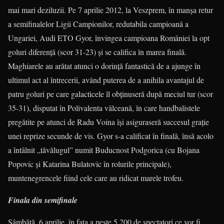
mai mari deziluzii. Pe 7 aprilie 2012, la Veszprem, în manşa retur
a semifinalelor Ligii Campionilor, redutabila campioană a
Ungariei, Audi ETO Gyor, învingea campioana Româ­niei la opt
goluri diferenţă (scor 31-23) şi se califica în marea finală.
Maghiarele au arătat atunci o dorinţă fantastică de a ajunge în
ultimul act al întrecerii, având puterea de a anihila avantajul de
patru goluri pe care galacticele îl obţinuseră după meciul tur (scor
35-31), disputat în Polivalenta vâlceană, în care handba­listele
pregătite pe atunci de Radu Voina îşi asiguraseră succesul graţie
unei reprize secunde de vis. Gyor s-a calificat în finală, însă acolo
a întâlnit „tăvălugul” numit Buducnost Podgorica (cu Bojana
Popovic şi Katarina Bulatovic în rolurile principale),
muntenegrencele fiind cele care au ridicat marele trofeu.
Finala din semifinale
Sâmbătă, 6 aprilie, în faţa a peste 5.200 de spectatori ce vor fi