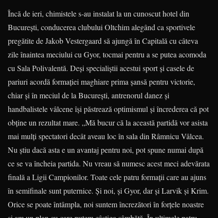
Încă de ieri, chimistele s-au instalat la un cunoscut hotel din
Bucureşti, con­du­cerea clubului Oltchim alegând ca sportivele
pregătite de Jakob Vester­gaard să ajungă în Capitală cu câteva
zile înaintea meciului cu Gyor, tocmai pentru a se putea acomoda
cu Sala Poli­valentă. Deşi specialiştii acestui sport şi casele de
pariuri acordă formaţiei ma­ghiare prima şansă pentru victorie,
chiar şi în meciul de la Bucureşti, antrenorul da­­nez şi
handbalistele vâlcene îşi păs­trea­ză optimismul şi încrederea că pot
obţine un rezultat mare. „Mă bucur că la această partidă vor asista
mai mulţi spec­tatori decât aveau loc în sala din Râmnicu Vâlcea.
Nu ştiu dacă asta e un avantaj pentru noi, pot spune numai după
ce se va încheia partida. Nu vreau să numesc acest meci adevărata
finală a Ligii Campionilor. Toate cele patru for­ma­ţii care au ajuns
în semifinale sunt pu­ter­nice. Şi noi, şi Gyor, dar şi Larvik şi Krim.
Orice se poate întâmpla, noi suntem încrezători în forţele noastre
şi am un plan cu care putem câştiga sâmbătă. În ultimele patru