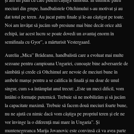
meciuri din grupe, handbalistele Oltchimului s-au motivat şi au
dat totul pe teren. Au jucat patru finale şi le-au câştigat pe toate.
Noi am învăţat să jucăm sub presiune mai bine decât orice altă
echipă, iar acest lucru se poate dovedi un avantaj enorm în
semifinala cu Gyor”, a mărturisit Vestergaard.
Aurelia „Mica” Brădeanu, handba­listă care a evoluat mai multe
sezoane pentru campioana Ungariei, cunoaşte bine adversarele de
sâmbătă şi crede că Oltchimul are nevoie de meciuri bune în
ambele manşe pentru a se califica în finală şi nu doar de unul
singur, cum s-a întâmplat anul trecut: „Este un meci difi­cil, vom
întâlni o formaţie puternică. Trebuie să ne mobilizăm şi să jucăm
la capacitate maximă. Trebuie să facem două meciuri foarte bune,
nu ne ajută cu nimic dacă vom câştiga pe propriul teren şi ele ne
vor învinge la o diferenţă mai mare în Ungaria”. Şi
muntenegreanca Marija Jovanovic este convinsă că va avea parte