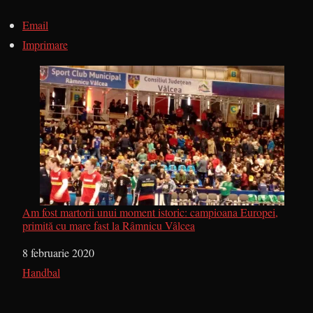
Email
Imprimare
Am fost martorii unui moment istoric: campioana Europei,
primită cu mare fast la Râmnicu Vâlcea
Dată
8 februarie 2020
În legătură cu
Handbal