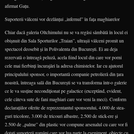
afirmat Gaţu.
Suporterii vâlceni vor dezlănţui „infernul” în faţa maghiarelor
Chiar dacă galeria Oltchimului nu se va regăsi sâmbătă în locul ei
obişnuit din Sala Sporturilor „Traian”, ultraşii vâlceni promit un
spectacol deosebit şi în Poli­va­lenta din Bucureşti. Ei au deja
rezervată o întreagă peluză, acela fiind locul din care vor porni
cele mai fierbinţi încurajări la adresa chimistelor. Iar cu ajutorul
prin­cipalului sponsor, o importantă companie petrolieră din ţara
noastră, întreaga sală din Bucureşti se va transforma într-o ga­lerie
ce le va susţine necondiţionat pe ga­lactice (exceptând, evident,
cele câ­te­va sute de fani maghiari care vor veni la meci). Conform
declaraţiilor oferite de re­prezentantul sponsorului, 4.000 de stea­
guri tricolore, 3.000 de tricouri albastre, 2.500 de stick-ere şi
2.500 de „palme” din plastic vor compune arsenalul cu care vor fi
dotaţi suporterii români care vor lua parte la eveniment, obiecte cu