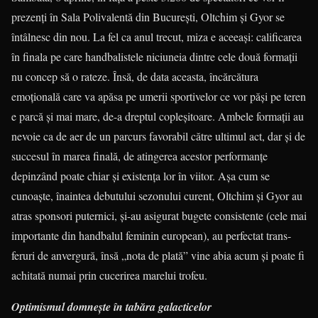
prezenţi în Sala Polivalentă din Bucureşti, Oltchim şi Gyor se
întâlnesc din nou. La fel ca anul tre­cut, miza e aceeaşi: calificarea
în fi­nala pe care handbalistele niciuneia dintre cele două formaţii
nu concep să o ra­teze. Însă, de data aceasta, încărcă­tura
emoţională care va apăsa pe umerii sportivelor ce vor păşi pe teren
e parcă şi mai mare, de-a dreptul copleşitoare. Am­bele formaţii au
nevoie ca de aer de un parcurs favorabil către ultimul act, dar şi de
succesul în marea finală, de atingerea acestor performanţe
depinzând poate chiar şi existenţa lor în viitor. Aşa cum se
cunoaşte, înaintea debutului sezonului curent, Oltchim şi Gyor au
atras sponsori puternici, şi-au asigurat bugete consis­tente (cele mai
importante din handbalul feminin euro­pean), au perfectat trans­
feruri de anver­gură, însă „nota de plată” vine abia acum şi poate fi
achitată numai prin cucerirea marelui trofeu.
Optimismul domneşte în tabăra galacticelor