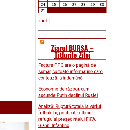
24
25
26
27
28
29
30
31
« iul.
Ziarul BURSA –
Titlurile Zilei
Factura PPC are o pagină de
sumar, cu toate informaţiile care
contează la îndemână
Economie de război: cum
ascunde Putin declinul Rusiei
Analiză: Ruptură totală la vârful
fotbalului; politicul - ultimul
refugiu al preşedintelui FIFA,
Gianni Infantino