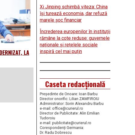
Xi Jinping schimbă viteza: China
îşi turează economia, dar refuză
marele şoc financiar
Încrederea europenilor în instituţii
rămâne la cote reduse: guvernele
naţionale şi reţelele sociale
inspiră cel mai puţin
DERNIZAT, LA
Caseta redacțională
Președinte de Onoare: Ioan Barbu
Director onorific: Lilian ZAMFIROIU
Administrator: Sorin Alexandru Barbu
e-mail: office@curierul.ro
Director de Publicitate: Alin Emilian
Tudoroiu
e-mail: publicitate@curierul.ro
Corespondenți Germania:
Dr. Radu Dobrescu