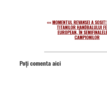
««
MOMENTUL REVANŞEI A SOSIT!
TITANILOR HANDBALULUI FE
EUROPEAN, ÎN SEMIFINALELE
CAMPIONILOR
Poți comenta aici