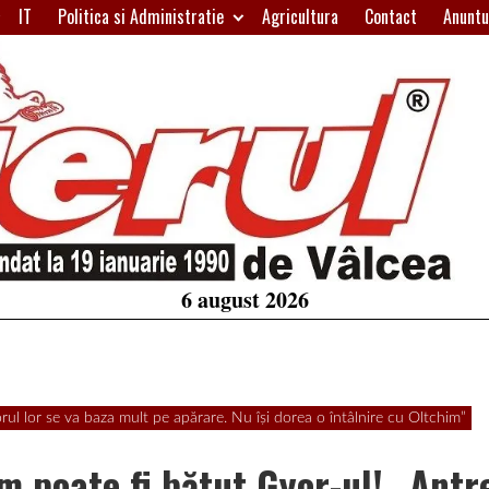
IT
Politica si Administratie
Agricultura
Contact
Anuntu
H
W
A
6 august 2026
ul lor se va baza mult pe apărare. Nu îşi dorea o întâlnire cu Oltchim”
m poate fi bătut Gyor-ul! „Antr