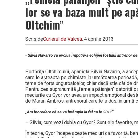
Vâlcea
lor se va baza mult pe apă
Oltchim”
Scris de
Curierul de Valcea
, 4 aprilie 2013
• Silvia Navarro va evolua împotriva echipei fostului antrenor de
Portăriţa Olt­chimului, spaniola Silvia Navarro, a accep
care le aşteaptă pe chimiste în următoarea perioadă, 
teme de forţa unguroaicelor, chiar dacă ştie cât de di
Pentru cea supranumită „femeia păianjen” datorită pa
meciurile cu Gyor vor avea un impact emoţional destu
de Martin Ambros, antrenorul care le-a dus, în urmă c
„Am încredere că se va întâmpla la fel ca în 2011”
– Silvia, cum vezi dubla cu Gyor? Sunt ele favorite, 
În teorie, Gyor începe aceste meciuri ca favorită, ben