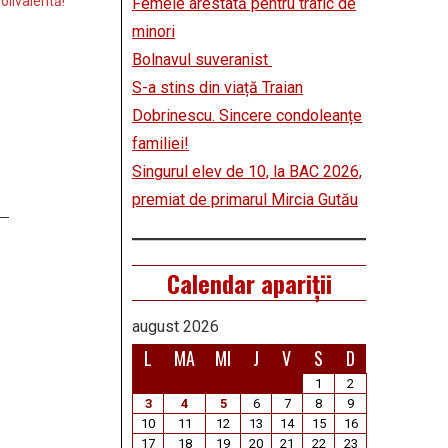
olivalentă!
Femeie arestată pentru trafic de
minori
Bolnavul suveranist
S-a stins din viață Traian
Dobrinescu. Sincere condoleanțe
familiei!
Singurul elev de 10, la BAC 2026,
premiat de primarul Mircia Gutău
Calendar apariții
august 2026
L
MA
MI
J
V
S
D
1
2
3
4
5
6
7
8
9
10
11
12
13
14
15
16
17
18
19
20
21
22
23