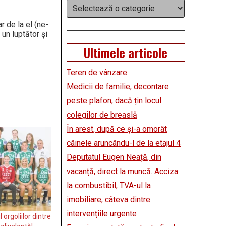
Categorii
r de la el (ne-
 un luptător și
Ultimele articole
Teren de vânzare
Medicii de familie, decontare
peste plafon, dacă țin locul
colegilor de breaslă
În arest, după ce și-a omorât
câinele aruncându-l de la etajul 4
Deputatul Eugen Neață, din
vacanță, direct la muncă. Acciza
la combustibil, TVA-ul la
imobiliare, câteva dintre
intervențiile urgente
orgoliilor dintre