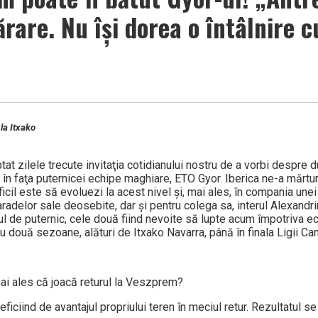
rare. Nu îşi dorea o întâlnire c
 la Itxako
tat zilele tre­cute invitaţia coti­dia­nului nostru de a vorbi despre 
în faţa puternicei echipe maghiare, ETO Gyor. Iberica ne-a mărtur
ficil este să evoluezi la acest nivel şi, mai ales, în compania une
radelor sale deosebite, dar şi pentru colega sa, interul Alexandr
l de puternic, cele două fiind nevoite să lupte acum împotriva ec
u două sezoane, alături de Itxako Navarra, până în finala Ligii Cam
mai ales că joacă returul la Veszprem?
eficiind de avantajul propriului teren în meciul retur. Rezultatul s