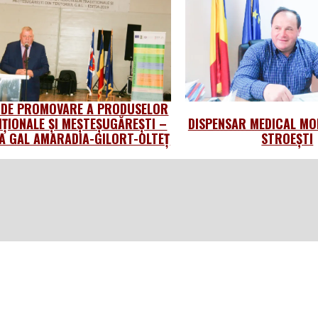
 DE PROMOVARE A PRODUSELOR
IȚIONALE ȘI MEȘTEȘUGĂREȘTI –
DISPENSAR MEDICAL MO
 GAL AMARADIA-GILORT-OLTEȚ
STROEȘTI