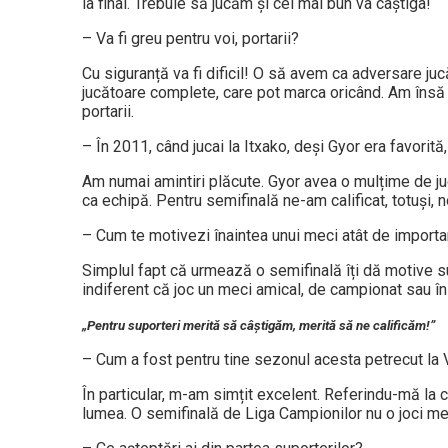
la final. Trebuie să jucăm și cel mai bun va câștiga!
– Va fi greu pentru voi, portarii?
Cu siguranță va fi dificil! O să avem ca adversare juc
jucătoare complete, care pot marca oricând. Am însă 
portarii.
– În 2011, când jucai la Itxako, deşi Gyor era favorită,
Am numai amintiri plăcute. Gyor avea o mulțime de juc
ca echipă. Pentru semifinală ne-am calificat, totuși, 
– Cum te motivezi înaintea unui meci atât de importa
Simplul fapt că urmează o semifinală îți dă motive s
indiferent că joc un meci amical, de campionat sau în 
„Pentru suporteri merită să câştigăm, merită să ne calificăm!”
– Cum a fost pentru tine sezonul acesta petrecut la V
În particular, m-am simțit excelent. Referindu-mă la c
lumea. O semifinală de Liga Campionilor nu o joci me