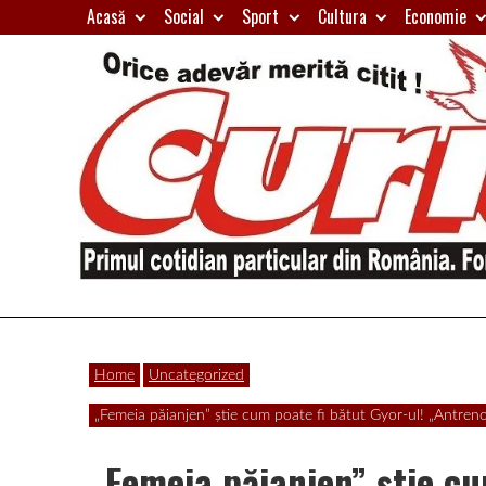
Skip
Acasă
Social
Sport
Cultura
Economie
to
content
Primul
Curierul
cotidian
Home
Uncategorized
particular
de
„Femeia păianjen” ştie cum poate fi bătut Gyor-ul! „Antrenor
din
România
„Femeia păianjen” ştie cu