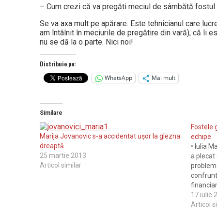
– Cum crezi că va pregăti meciul de sâmbătă fostul 
Se va axa mult pe apărare. Este tehnicianul care lucre
am întâlnit în meciurile de pregătire din vară), că îi 
nu se dă la o parte. Nici noi!
Distribuie pe:
WhatsApp
Mai mult
Similare
Fostele 
Marija Jovanovic s-a accidentat uşor la glezna
echipe
dreaptă
• Iulia 
25 martie 2013
a plecat
Articol similar
probleme
confrunta
financia
toate ce
17 iulie
care a du
Articol s
Campioni