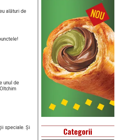
eu alături de
punctele!
e unul de
 Oltchim
ii speciale. Și
Categorii