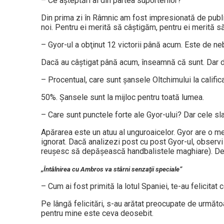
– Ce aşteptări ai din partea suporterilor?
Din prima zi în Râmnic am fost impresionată de publi
noi. Pentru ei merită să câștigăm, pentru ei merită s
– Gyor-ul a obţinut 12 victorii până acum. Este de ne
Dacă au câștigat până acum, înseamnă că sunt. Dar d
– Procentual, care sunt şansele Oltchimului la calific
50%. Șansele sunt la mijloc pentru toată lumea.
– Care sunt punctele forte ale Gyor-ului? Dar cele s
Apărarea este un atuu al unguroaicelor. Gyor are o me
ignorat. Dacă analizezi post cu post Gyor-ul, observi 
reușesc să depășească handbalistele maghiare). De
„Întâlnirea cu Ambros va stârni senzaţii speciale”
– Cum ai fost primită la lotul Spaniei, te-au felicitat
Pe lângă felicitări, s-au arătat preocupate de următo
pentru mine este ceva deosebit.