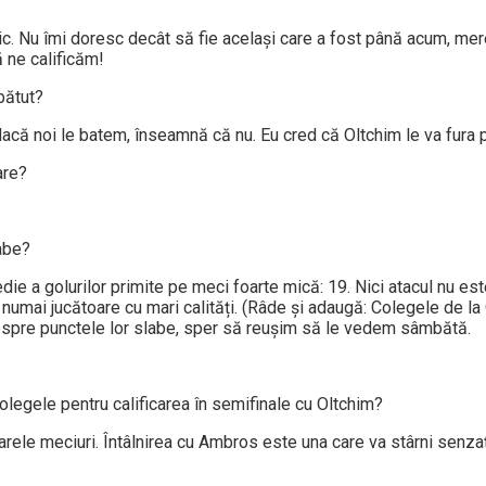
c. Nu îmi doresc decât să fie același care a fost până acum, mer
ă ne calificăm!
bătut?
acă noi le batem, înseamnă că nu. Eu cred că Oltchim le va fura 
are?
labe?
die a golurilor primite pe meci foarte mică: 19. Nici atacul nu est
nu­mai jucătoare cu mari calități. (Râde şi adaugă: Colegele de la
spre punctele lor slabe, sper să reușim să le vedem sâmbătă.
 colegele pentru calificarea în semifinale cu Oltchim?
arele meciuri. Întâlnirea cu Ambros este una care va stârni senzaț