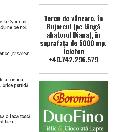
Teren de vânzare, în
de la Gyor sunt
Bujoreni (pe lângă
ndu-ne pe noi,
abatorul Diana), în
suprafața de 5000 mp.
Telefon
ar ce „răsărea”
+40.742.296.579
de a câștiga
 orice partidă.
 să o facă toată
t lucru.