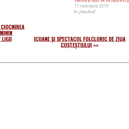
Vâlcea și Gyor se va rejuca în p
17 noiembrie 2019
În „Handbal”
 CIOCNIREA
MININ
 LIGII
ICOANE ŞI SPECTACOL FOLCLORIC DE ZIUA
COSTEŞTIULUI
»»