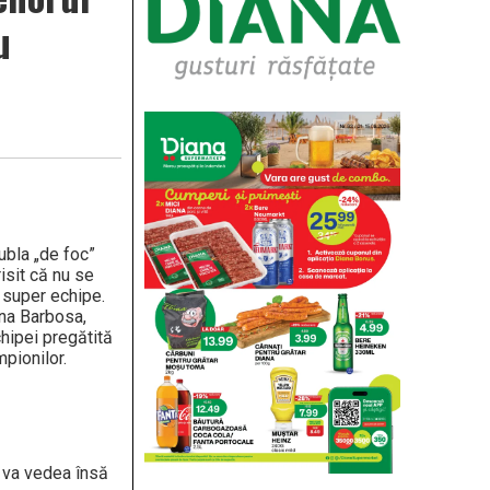
u
dubla „de foc”
isit că nu se
i super echipe.
ina Barbosa,
hipei pregătită
pionilor.
e va vedea însă