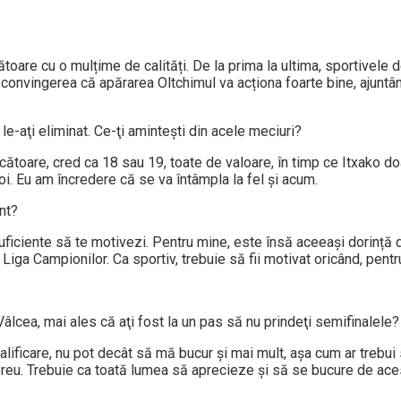
ătoare cu o mulțime de calități. De la prima la ultima, sportivele 
convingerea că apărarea Oltchimul va acționa foarte bine, ajuntâ
 le-aţi eliminat. Ce-ţi aminteşti din acele meciuri?
ătoare, cred ca 18 sau 19, toate de valoare, în timp ce Itxako do
noi. Eu am încredere că se va întâmpla la fel și acum.
nt?
uficiente să te motivezi. Pentru mine, este însă aceeași dorință 
Liga Campionilor. Ca sportiv, trebuie să fii motivat oricând, pentru
âlcea, mai ales că aţi fost la un pas să nu prindeţi semifinalele?
alificare, nu pot decât să mă bucur și mai mult, așa cum ar trebui
reu. Trebuie ca toată lumea să aprecieze și să se bucure de aces