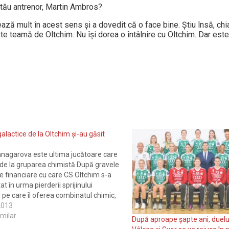
tău antrenor, Martin Ambros?
ază mult în acest sens și a dovedit că o face bine. Știu însă, chia
este teamă de Oltchim. Nu își dorea o întâlnire cu Oltchim. Dar este
galactice de la Oltchim şi-au găsit
Managarova este ultima jucătoare care
 de la gruparea chimistă După gravele
 financiare cu care CS Oltchim s-a
t în urma pierderii sprijinului
r pe care îl oferea combinatul chimic,
le cincisprezece handbaliste din lotul
 2013
s „greul” în ultima ediţie a Ligii
imilar
După aproape șapte ani, duelul 
lor,…