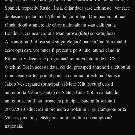
Spaniei, respectiv Rusiei. Însă, chiar dacă şase „chimiste” vor face
depla­sarea pe tărâmul Albionului cu prilejul Olimpiadei, tot mai
rămân două straniere ale căror naţionale nu s-au calificat la
Londra. Ucraineanca Iulia Mangarova
(foto)
şi portu­gheza
Alexan­drina Barbosa sunt singurele jucă­toare străine (din totalul
celor opt) care vor putea fi prezente pe 9 iulie, atunci când, în
Râmnicu Vâlcea, este pro­gra­mată reunirea lotului de la CS
Oltchim. Tot în această dată, cei doi proas­peţi antrenori ai clubului
râmni­cean vor lua primul contact cu noua lor echipă. Danezii
Jakob Vester­gaard (principal) şi Mette Klit (se­cund), foşti
antrenori la Viborg, ajutaţi de Steluţa Luca (tot în calitate de
antrenor secund) au trasate ca prin­cipale sarcini în sezonul
2012/2013 adu­cerea în premieră a trofeului Ligii Cam­pionilor la
Vâlcea, precum şi câş­ti­­garea unui nou titlu de campioană
naţională.