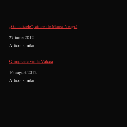
„Galacticele”, atrase de Marea Neagră
Dată
27 iunie 2012
În legătură cu
Articol similar
Olimpicele vin la Vâlcea
Dată
16 august 2012
În legătură cu
Articol similar