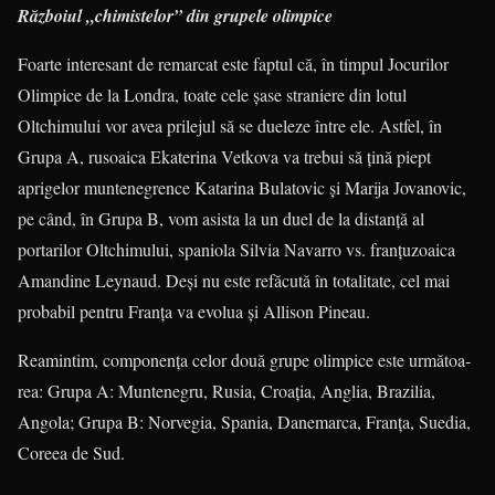
Războiul „chimistelor” din grupele olimpice
Foarte interesant de remarcat este faptul că, în timpul Jocurilor
Olimpice de la Londra, toate cele şase straniere din lotul
Oltchimului vor avea prilejul să se dueleze între ele. Astfel, în
Grupa A, rusoaica Ekaterina Vetkova va trebui să ţină piept
aprigelor muntenegrence Kata­rina Bulatovic şi Marija Jovanovic,
pe când, în Grupa B, vom asista la un duel de la distanţă al
portarilor Oltchimului, spaniola Silvia Navarro vs. franţuzoaica
Amandine Leynaud. Deşi nu este refăcută în totalitate, cel mai
probabil pentru Franţa va evolua şi Allison Pineau.
Reamintim, componenţa celor două grupe olimpice este următoa­
rea: Grupa A: Muntenegru, Rusia, Croa­­­ţia, Anglia, Brazilia,
Angola; Gru­pa B: Norvegia, Spania, Dane­marca, Franţa, Suedia,
Coreea de Sud.