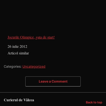
Jocurile Olimpice, gata de start!
Dată
26 iulie 2012
În legătură cu
Articol similar
Categories:
Uncategorized
Leave a Comment
Curierul de Vâlcea
Back to top