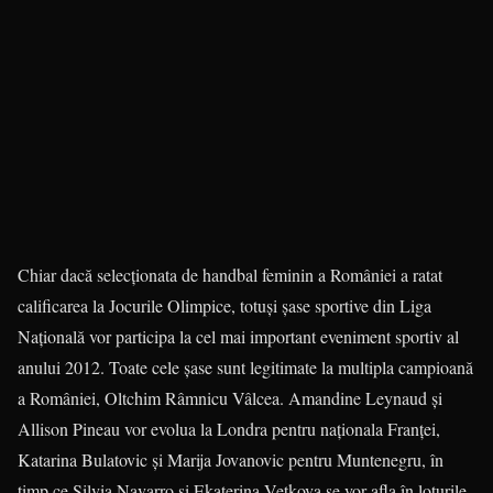
Chiar dacă selecţionata de hand­bal feminin a României a ratat
califi­carea la Jocurile Olimpice, totuşi şase sportive din Liga
Naţională vor parti­cipa la cel mai important eveniment sportiv al
anului 2012. Toate cele şase sunt legitimate la multipla cam­pioană
a României, Oltchim Râmnicu Vâlcea. Amandine Leynaud şi
Allison Pineau vor evolua la Londra pentru naţionala Franţei,
Katarina Bulatovic şi Marija Jovanovic pentru Munte­ne­gru, în
timp ce Silvia Navarro şi Eka­terina Vetkova se vor afla în loturile