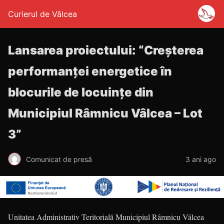
Curierul de Vâlcea
Lansarea proiectului: “Creșterea
performanței energetice în
blocurile de locuințe din
Municipiul Râmnicu Vâlcea – Lot
3”
Comunicat de presă
3 ani ago
Unitatea Administrativ Teritorială Municipiul Râmnicu Vâlcea