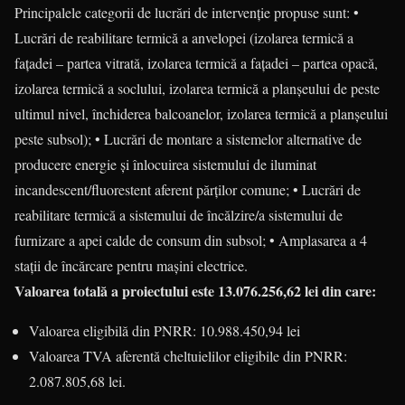
Principalele categorii de lucrări de intervenție propuse sunt: •
Lucrări de reabilitare termică a anvelopei (izolarea termică a
fațadei – partea vitrată, izolarea termică a fațadei – partea opacă,
izolarea termică a soclului, izolarea termică a planșeului de peste
ultimul nivel, închiderea balcoanelor, izolarea termică a planșeului
peste subsol); • Lucrări de montare a sistemelor alternative de
producere energie și înlocuirea sistemului de iluminat
incandescent/fluorestent aferent părţilor comune; • Lucrări de
reabilitare termică a sistemului de încălzire/a sistemului de
furnizare a apei calde de consum din subsol; • Amplasarea a 4
stații de încărcare pentru mașini electrice.
Valoarea totală a proiectului este 13.076.256,62 lei din care:
Valoarea eligibilă din PNRR: 10.988.450,94 lei
Valoarea TVA aferentă cheltuielilor eligibile din PNRR:
2.087.805,68 lei.