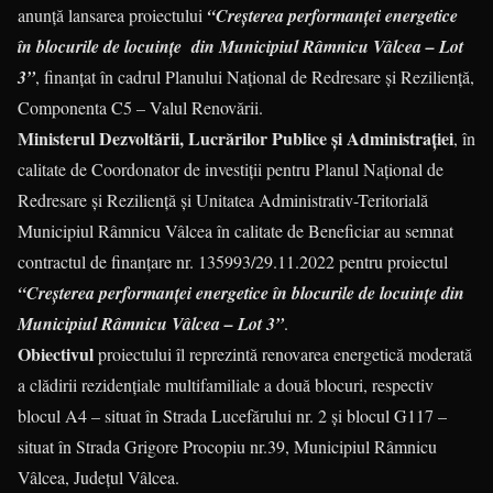
anunță lansarea proiectului
“Creșterea performanței energetice
în blocurile de locuințe din Municipiul Râmnicu Vâlcea – Lot
3”
, finanţat în cadrul Planului Național de Redresare și Reziliență,
Componenta C5 – Valul Renovării.
Ministerul Dezvoltării, Lucrărilor Publice și Administrației
, în
calitate de Coordonator de investiții pentru Planul Național de
Redresare și Reziliență și Unitatea Administrativ-Teritorială
Municipiul Râmnicu Vâlcea în calitate de Beneficiar au semnat
contractul de finanțare nr. 135993/29.11.2022 pentru proiectul
“Creșterea performanței energetice în blocurile de locuințe din
Municipiul Râmnicu Vâlcea – Lot 3”
.
Obiectivul
proiectului îl reprezintă renovarea energetică moderată
a clădirii rezidențiale multifamiliale a două blocuri, respectiv
blocul A4 – situat în Strada Lucefărului nr. 2 și blocul G117 –
situat în Strada Grigore Procopiu nr.39, Municipiul Râmnicu
Vâlcea, Județul Vâlcea.