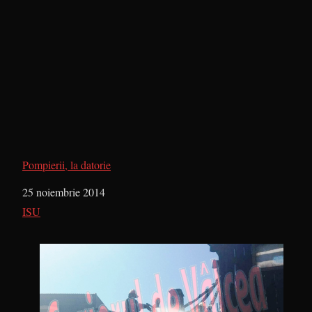
Pompierii, la datorie
Dată
25 noiembrie 2014
În legătură cu
ISU