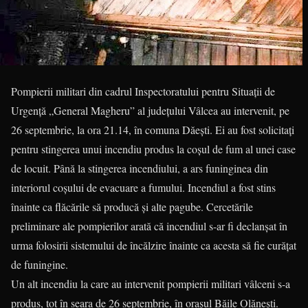
Pompierii militari din cadrul Inspectoratului pentru Situații de
Urgență „General Magheru” al județului Vâlcea au intervenit, pe
26 septembrie, la ora 21.14, în comuna Dăești. Ei au fost solicitați
pentru stingerea unui incendiu produs la coșul de fum al unei case
de locuit. Până la stingerea incendiului, a ars funinginea din
interiorul coșului de evacuare a fumului. Incendiul a fost stins
înainte ca flăcările să producă și alte pagube. Cercetările
preliminare ale pompierilor arată că incendiul s-ar fi declanșat în
urma folosirii sistemului de încălzire înainte ca acesta să fie curățat
de funingine.
Un alt incendiu la care au intervenit pompierii militari vâlceni s-a
produs, tot în seara de 26 septembrie, în orașul Băile Olănești.