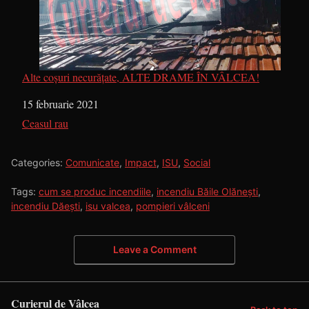
Alte coșuri necurățate, ALTE DRAME ÎN VÂLCEA!
Dată
15 februarie 2021
În legătură cu
Ceasul rau
Categories:
Comunicate
,
Impact
,
ISU
,
Social
Tags:
cum se produc incendiile
,
incendiu Băile Olănești
,
incendiu Dăești
,
isu valcea
,
pompieri vâlceni
Leave a Comment
Curierul de Vâlcea