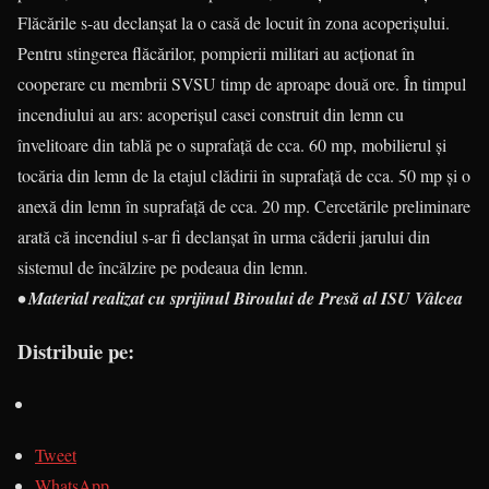
Flăcările s-au declanșat la o casă de locuit în zona acoperișului.
Pentru stingerea flăcărilor, pompierii militari au acționat în
cooperare cu membrii SVSU timp de aproape două ore. În timpul
incendiului au ars: acoperișul casei construit din lemn cu
învelitoare din tablă pe o suprafață de cca. 60 mp, mobilierul și
tocăria din lemn de la etajul clădirii în suprafață de cca. 50 mp și o
anexă din lemn în suprafață de cca. 20 mp. Cercetările preliminare
arată că incendiul s-ar fi declanșat în urma căderii jarului din
sistemul de încălzire pe podeaua din lemn.
• Material realizat cu sprijinul Biroului de Presă al ISU Vâlcea
Distribuie pe:
Tweet
WhatsApp