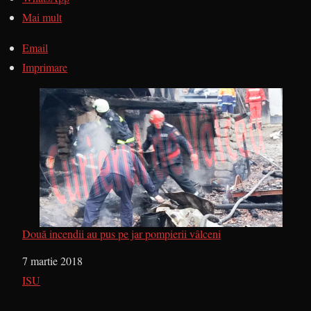
Mai mult
Email
Imprimare
Două incendii au pus pe jar pompierii vâlceni
Dată
7 martie 2018
În legătură cu
ISU