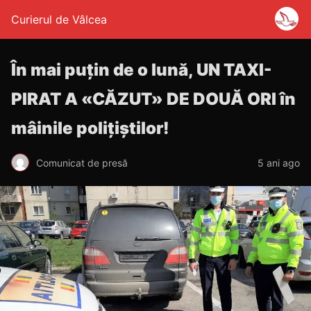
Curierul de Vâlcea
În mai puțin de o lună, UN TAXI-
PIRAT A «CĂZUT» DE DOUĂ ORI în
mâinile polițiștilor!
Comunicat de presă
5 ani ago