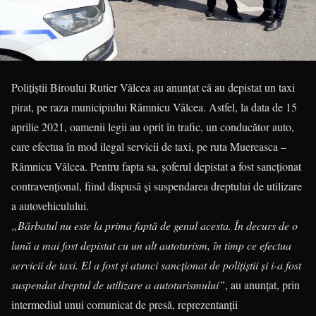
Polițiștii Biroului Rutier Vâlcea au anunțat că au depistat un taxi
pirat, pe raza municipiului Râmnicu Vâlcea. Astfel, la data de 15
aprilie 2021, oamenii legii au oprit în trafic, un conducător auto,
care efectua în mod ilegal servicii de taxi, pe ruta Muereasca –
Râmnicu Vâlcea. Pentru fapta sa, șoferul depistat a fost sancționat
contravențional, fiind dispusă și suspendarea dreptului de utilizare
a autovehiculului.
„Bărbatul nu este la prima faptă de genul acesta. În decurs de o
lună a mai fost depistat cu un alt autoturism, în timp ce efectua
servicii de taxi. El a fost și atunci sancționat de polițiștii și i-a fost
suspendat dreptul de utilizare a autoturismului”
, au anunțat, prin
intermediul unui comunicat de presă, reprezentanții