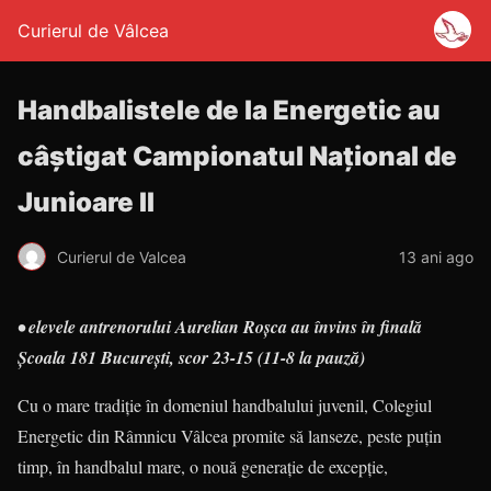
Curierul de Vâlcea
Handbalistele de la Energetic au
câştigat Campionatul Naţional de
Junioare II
Curierul de Valcea
13 ani ago
• elevele antrenorului Aurelian Roşca au învins în finală
Şcoala 181 Bucureşti, scor 23-15 (11-8 la pauză)
Cu o mare tradiţie în domeniul handbalului juvenil, Colegiul
Energetic din Râmnicu Vâlcea promite să lanseze, peste puţin
timp, în handbalul mare, o nouă generaţie de excepţie,