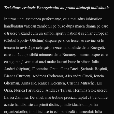
Trei dintre eroinele Energeticului au primit distincţii individuale
În urma unei asemenea performanţe, ce a mai adus iubitorilor
handbalului vâlcean zâmbetul pe buze după marea dramă pe care
o trăiesc văzând cum un simbol sportiv naţional şi chiar european
(Clubul Sportiv Oltchim) dispare pe zi ce trece, se cuvine să le
trecem în revistă pe cele şaisprezece handbaliste de la Energetic
care au făcut posibilă minunea de la Bucureşti, nume despre care
cu siguranţă vom mai auzi multe lucruri bune în viitor: Iulia
Andrei (căpitan), Florentina Craiu, Oana Bucă, Ştefania Boştină,
Bianca Curmenţ, Andreea Codreanu, Alexandra Ciucă, Ionela
Gherman, Alina Ilie, Raluca Kelemen, Cristina Mitrache, Lili
Orza, Norica Pârvulescu, Andreea Taivan, Hermina Stoicănescu,
Larisa Zamfira. De altfel, mai trebuie precizat faptul că trei dintre
aceste handbaliste au primit distincţii individuale din partea
organizatorilor, fiind incluse în echipa ideală a turneului: Iulia