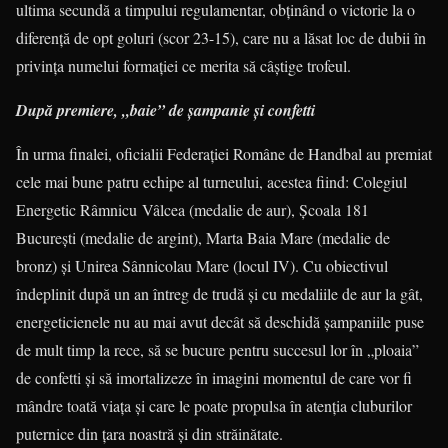
ultima secundă a timpului regulamentar, obţinând o victorie la o
diferenţă de opt goluri (scor 23-15), care nu a lăsat loc de dubii în
privinţa numelui formaţiei ce merita să câştige trofeul.
După premiere, „baie” de şampanie şi confetti
În urma finalei, oficialii Federaţiei Române de Handbal au premiat
cele mai bune patru echipe al turneului, acestea fiind: Colegiul
Energetic Râmnicu Vâlcea (medalie de aur), Şcoala 181
Bucureşti (medalie de argint), Marta Baia Mare (medalie de
bronz) şi Unirea Sânnicolau Mare (locul IV). Cu obiectivul
îndeplinit după un an întreg de trudă şi cu medaliile de aur la gât,
energeticienele nu au mai avut decât să deschidă şampaniile puse
de mult timp la rece, să se bucure pentru succesul lor în „ploaia”
de confetti şi să imortalizeze în imagini momentul de care vor fi
mândre toată viaţa şi care le poate propulsa în atenţia cluburilor
puternice din ţara noastră şi din străinătate.