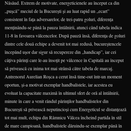
Năsăud. Extrem de motivate, energeticienele au început ca din
„puşcă” meciul de la Bucureşti şi au luat rapid un „ecart”
consistent în faţa adversarelor, de trei-patru goluri, diferenţa
menţinându-se până la pauza întâlnirii, atunci când tabela indica
11-8 în favoarea vâlcencelor. După pauză însă, diferenţa de goluri
dintre cele două echipe a devenit tot mai redusă, bucureştencele
începând uşor dar sigur să recupereze din „handicap”, iar cei
câţiva părinţi care le-au însoţit pe vâlcence în Capitală au început
să privească cu inima tot mai strânsă către tabela de marcaj.
Antrenorul Aurelian Roşca a cerut însă time-out într-un moment
oportun, şi-a motivat exemplar handbalistele, iar acestea eu
evoluat la capacitate maximă în ultimul sfert de oră al întâlnirii,
minute în care a venit rândul părinţilor handbalistelor din
Bucureşti să privească neputincioşi cum Energeticul se distanţează
tot mai mult, echipa din Râmnicu Vâlcea încheind partida în stil
de mare campioană, handbalistele dăruindu-se exemplar până în