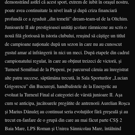
demonstrând astfel că acest sport, extrem de iubit în oraşul nostru,
poate avea continuitate la nivel înalt şi după criza financiară
profundă ce a zguduit „din temelii” dream-team-ul de la Oltchim.
Junioarele II ale prestigioasei unităţi şcolare râmnicene au scris o
nouă filă glorioasă în istoria clubului, reuşind să câştige un titlul
de campioane naţionale după un sezon în care nu au cunoscut
gustul amar al înfrângerii în nici un meci. După etapele din cadrul
campionatului regulat, în care au obţinut treizeci de victorii, şi
Turneul Semifinal de la Plopeni, pe parcursul căruia au înregistrat
alte patru succese, săptămâna trecută, în Sala Sporturilor „Lucian
Grigorescu” din Bucureşti, handbalistele de la Energetic au
evoluat la Turneul Final al categoriei de vârstă junioare II. Aşa
cum se anticipa, jucătoarele pregătite de antrenorii Aurelian Roşca
şi Marius Dănuleţ au continuat seria evoluţiilor fără greşeală şi au
trecut en-fanfare de o grupă din care au mai făcut parte CSŞ 2
Baia Mare, LPS Roman şi Unirea Sânnicolau Mare, întâlnind