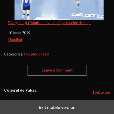
Energetic și Chimia au avut duel pe muchie de cuțit
Dată
10 iunie 2019
În legătură cu
Handbal
Categories:
Uncategorized
Leave a Comment
Curierul de Vâlcea
Back to top
Exit mobile version