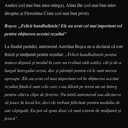
Andrei (cel mai bun inter-stânga), Alina Ilie (cel mai bun inter-
dreapta) şi Florentina Craiu (cel mai bun pivot).
Roşca: „Felicit handbalistele! Ele au avut cel mai important rol
pentru obţinerea acestui rezultat”
La finalul partidei, antrenorul Aurelian Roşca ne-a declarat că este
fericit şi mulţumit pentru rezultat:
„Felicit handbalistele pentru
munca depusă şi modul în care au evoluat atât astăzi, cât şi de-a
lungul întregului sezon, dar şi părinţii pentru că le sunt mereu
aproape. Ele au avut cel mai important rol în obţinerea acestui
rezultat fiindcă sunt cele care s-au dăruit pe teren un an întreg
pentru câteva clipe de fericire. Nu intră antrenorul sau altcineva
să joace în locul lor, deci ele trebuie felicitate pentru medalia de
aur câştigată. Eu pot să spun doar că sunt extrem de mulţumit şi
fericit”
.