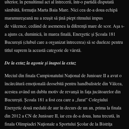
ulterior, în penultimul act al întrecerii, într-o partidă disputată
sâmbătă, formaţia Marta Baia Mare. Nici cea de-a doua echipă
maramureşeană nu a reuşit să ţină piept ritmului impus
de vâlcence, cedând de asemenea la diferenţă mare de scor. Aşa s-
a ajuns ca, duminică, în marea finală, Energetic şi Şcoala 181
Bucureşti (clubul care a organizat întrecerea) să se dueleze pentru
titlul suprem la această categorie de vârstă.
De la extaz la agonie şi înapoi la extaz
Meciul din finala Campionatului Naţional de Junioare II a avut o
încărcătură emoţională deosebită pentru handbalistele din Vâlcea,
acestea având un dublu motiv de revanşă în faţa jucătoarelor din
Bucureşti. Şcoala 181 a fost cea care a „furat” Colegiului
Energetic două medalii de aur în decurs de un an, prima la finala
din 2012 a CN de Junioare II, iar cea de-a doua, luna trecută, în
finala Olimpiadei Naţionale a Sportului Şcolar de la Bistriţa