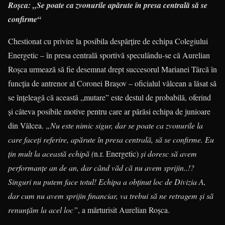
Roşca: „Se poate ca zvonurile apărute în presa centrală să se
confirme“
Chestionat cu privire la posibila despărţire de echipa Colegiului
Energetic – în presa centrală sportivă speculându-se că Aurelian
Roşca urmează să fie desemnat drept succesorul Marianei Târcă în
funcţia de antrenor al Coronei Braşov – oficialul vâlcean a lăsat să
se înţeleagă că această „mutare” este destul de probabilă, oferind
şi câteva posibile motive pentru care ar părăsi echipa de junioare
din Vâlcea.
„Nu este nimic sigur, dar se poate ca zvonurile la
care faceţi referire, apărute în presa centrală, să se confirme. Eu
ţin mult la această echipă (
n.r. Energetic)
şi doresc să avem
performanţe an de an, dar când văd că nu avem sprijin..!?
Singuri nu putem face totul! Echipa a obţinut loc de Divizia A,
dar cum nu avem sprijin financiar, va trebui să ne retragem şi să
renunţăm la acel loc”
, a mărturisit Aurelian Roşca.