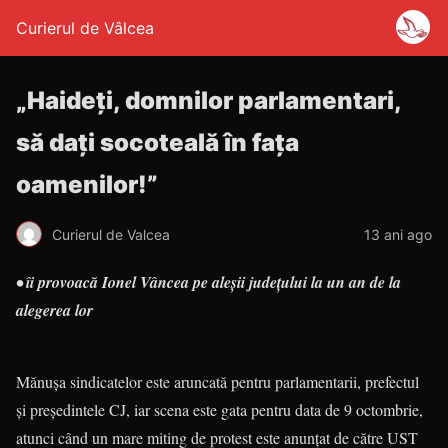
Curierul de Vâlcea
„Haideţi, domnilor parlamentari,
să daţi socoteală în faţa
oamenilor!”
Curierul de Valcea
13 ani ago
• îi provoacă Ionel Vâncea pe aleşii judeţului
la un an de la
alegerea lor
Mănuşa sindicatelor este aruncată pentru parlamentarii, prefectul
şi preşedintele CJ, iar scena este gata pentru data de 9 octombrie,
atunci când un mare miting de protest este anunţat de către UST