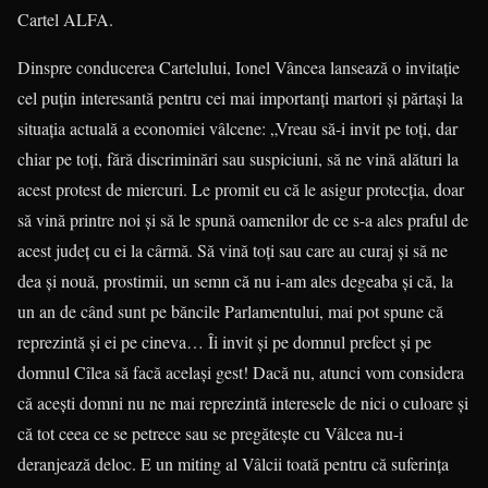
Cartel ALFA.
Dinspre conducerea Cartelului, Ionel Vâncea lansează o invitaţie
cel puţin interesantă pentru cei mai importanţi martori şi părtaşi la
situaţia actuală a economiei vâlcene: „Vreau să-i invit pe toţi, dar
chiar pe toţi, fără discriminări sau suspiciuni, să ne vină alături la
acest protest de miercuri. Le promit eu că le asigur protecţia, doar
să vină printre noi şi să le spună oamenilor de ce s-a ales praful de
acest judeţ cu ei la cârmă. Să vină toţi sau care au curaj şi să ne
dea şi nouă, prostimii, un semn că nu i-am ales degeaba şi că, la
un an de când sunt pe băncile Parlamentului, mai pot spune că
reprezintă şi ei pe cineva… Îi invit şi pe domnul prefect şi pe
domnul Cîlea să facă acelaşi gest! Dacă nu, atunci vom considera
că aceşti domni nu ne mai reprezintă interesele de nici o culoare şi
că tot ceea ce se petrece sau se pregăteşte cu Vâlcea nu-i
deranjează deloc. E un miting al Vâlcii toată pentru că suferinţa