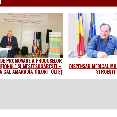
d
 DE PROMOVARE A PRODUSELOR
IȚIONALE ȘI MEȘTEȘUGĂREȘTI –
DISPENSAR MEDICAL MO
 GAL AMARADIA-GILORT-OLTEȚ
STROEȘTI