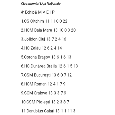
Clasamentul Ligii Naţionale
#
Echipă
M
V
E
Î
P
1.CS Oltchim
11
11
0
0
22
2.HCM Baia Mare
13
10
0
3
20
3.Jolidon Cluj
13
7
2
4
16
4.HC Zalău
12
6
2
4
14
5.Corona Braşov
13
6
1
6
13
6.HC Dunărea Brăila
12
6
1
5
13
7.CSM Bucureşti
13
6
0
7
12
8.HCM Roman
12
4
1
7
9
9.SCM Craiova
13
3
3
7
9
10.CSM Ploieşti
13
2
3
8
7
11.Danubius Galaţi
13
1
1
11
3