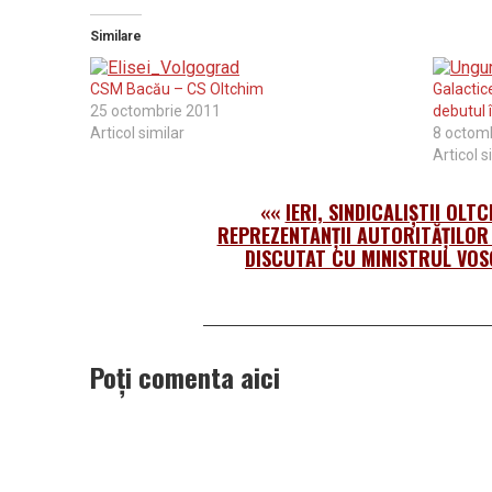
Similare
CSM Bacău – CS Oltchim
Galactic
25 octombrie 2011
debutul 
Articol similar
8 octom
Articol s
««
IERI, SINDICALIŞTII OLTC
REPREZENTANŢII AUTORITĂŢILOR
DISCUTAT CU MINISTRUL VOS
Poți comenta aici