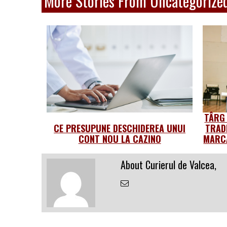
More Stories From Uncategorize
TÂRG
CE PRESUPUNE DESCHIDEREA UNUI
TRAD
CONT NOU LA CAZINO
MARCA
About Curierul de Valcea,
Email
the
Author