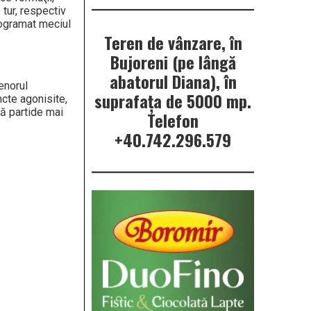
tur, respectiv
rogramat meciul
Teren de vânzare, în
Bujoreni (pe lângă
abatorul Diana), în
enorul
suprafața de 5000 mp.
cte agonisite,
uă partide mai
Telefon
+40.742.296.579