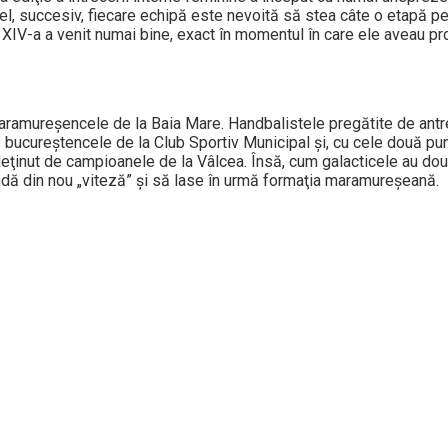
l, succesiv, fiecare echipă este nevoită să stea câte o etapă pe 
 a XIV-a a venit numai bine, exact în momentul în care ele aveau p
maramureşencele de la Baia Mare. Handbalistele pregătite de antr
 bucureştencele de la Club Sportiv Municipal şi, cu cele două pun
 deţinut de campioanele de la Vâlcea. Însă, cum galacticele au do
indă din nou „viteză” şi să lase în urmă formaţia maramureşeană.