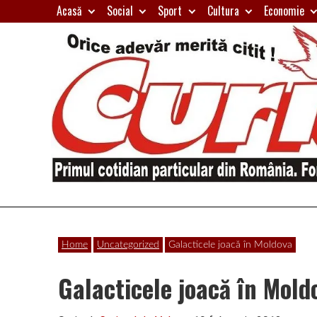
Skip
Acasă
Social
Sport
Cultura
Economie
to
content
Primul
Curierul
cotidian
Home
Uncategorized
Galacticele joacă în Moldova
particular
de
din
Galacticele joacă în Mold
România