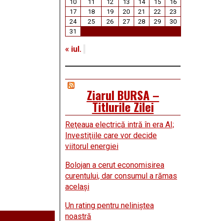
10
11
12
13
14
15
16
17
18
19
20
21
22
23
24
25
26
27
28
29
30
31
« iul.
Ziarul BURSA –
Titlurile Zilei
Reţeaua electrică intră în era AI;
Investiţiile care vor decide
viitorul energiei
Bolojan a cerut economisirea
curentului, dar consumul a rămas
acelaşi
Un rating pentru neliniştea
noastră