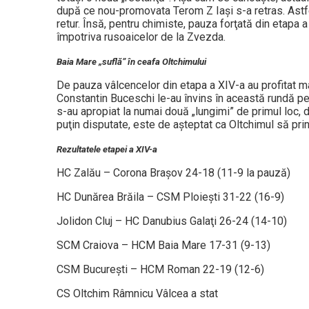
după ce nou-promovata Terom Z Iaşi s-a retras. Astfe
retur. Însă, pentru chimiste, pauza forţată din etapa
împotriva rusoaicelor de la Zvezda.
Baia Mare „suflă” în ceafa Oltchimului
De pauza vâlcencelor din etapa a XIV-a au profitat 
Constantin Buceschi le-au învins în această rundă pe
s-au apropiat la numai două „lungimi” de primul loc,
puţin disputate, este de aşteptat ca Oltchimul să pr
Rezultatele etapei a XIV-a
HC Zalău – Corona Braşov 24-18 (11-9 la pauză)
HC Dunărea Brăila – CSM Ploieşti 31-22 (16-9)
Jolidon Cluj – HC Danubius Galaţi 26-24 (14-10)
SCM Craiova – HCM Baia Mare 17-31 (9-13)
CSM Bucureşti – HCM Roman 22-19 (12-6)
CS Oltchim Râmnicu Vâlcea a stat