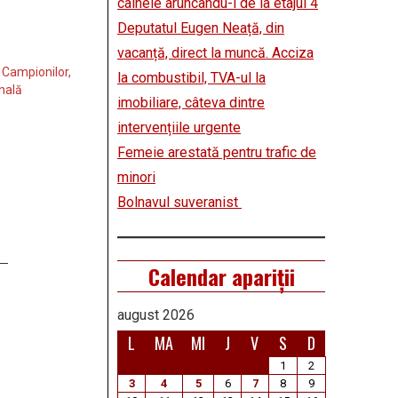
câinele aruncându-l de la etajul 4
Deputatul Eugen Neață, din
vacanță, direct la muncă. Acciza
 Campionilor,
la combustibil, TVA-ul la
onală
imobiliare, câteva dintre
intervențiile urgente
Femeie arestată pentru trafic de
minori
Bolnavul suveranist
Calendar apariții
august 2026
L
MA
MI
J
V
S
D
1
2
3
4
5
6
7
8
9