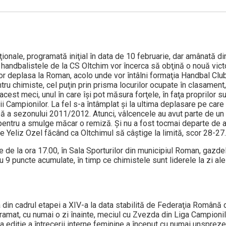
aţionale, programată iniţial în data de 10 februarie, dar amânată d
r, handbalistele de la CS Oltchim vor încerca să obţină o nouă victo
vor deplasa la Roman, acolo unde vor întâlni formaţia Handbal Clu
entru chimiste, cel puţin prin prisma locurilor ocupate în clasame
cest meci, unul în care îşi pot măsura forţele, în faţa proprilor su
i Campionilor. La fel s-a întâmplat şi la ultima deplasare pe care
pă a sezonului 2011/2012. Atunci, vâlcencele au avut parte de un
re pentru a smulge măcar o remiză. Şi nu a fost tocmai departe de
 Yeliz Ozel făcând ca Oltchimul să câştige la limită, scor 28-27.
e de la ora 17.00, în Sala Sporturilor din municipiul Roman, gazd
u 9 puncte acumulate, în timp ce chimistele sunt liderele la zi ale 
da din cadrul etapei a XIV-a la data stabilită de Federaţia Română
amat, cu numai o zi înainte, meciul cu Zvezda din Liga Campionilo
a ediţie a întrecerii interne feminine a început cu numai unspreze