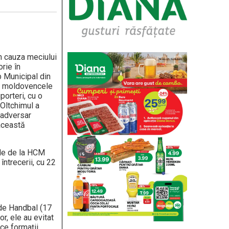
in cauza meciului
rie în
b Municipal din
nt, moldovencele
porteri, cu o
 Oltchimul a
 adversar
 această
ele de la HCM
întrecerii, cu 22
 de Handbal (17
r, ele au evitat
ce formaţii,