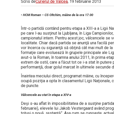
Scris de
Curierul de Valcea
, 19 februarie 2013
Vâlcea
• HCM Roman – CS Oltchim, mâine de la ora 17.00
Într-o partidă contând pentru etapa a XIII-a a Ligii N
pe care l-au susţinut la Ljubljana, în Liga Campionilo
campionatul intern. Pentru acest joc, vâlcencele se 
localitate. Chiar dacă partida se anunţă una facilă p
vor încerca cu siguranţă să obţină cât mai mult de la a
formaţie care evoluează în grupele principale ale Ligi
avut-o la Roman, în toamna anului 2011, în prima eta
extrem de ostil, care a făcut tot ce i-a stat în pute
performanţă, doar golul marcat în ultimele secunde de
Înaintea meciului direct, programat mâine, cu începer
ocu­pă poziţia a opta în clasamentul Ligii Naţionale, c
de puncte.
Vâlcencele au stat în etapa a XIV-a
Deşi s-au aflat în imposibilitatea de a susţine parti
februarie), elevele lui Jakob Vestergaard având progr
totuşi o nouă „restanţă”. Aşa cum se cunoaşte, actual