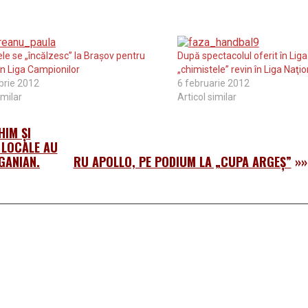
ele se „încălzesc” la Braşov pentru
După spectacolul oferit în Liga
în Liga Campionilor
„chimistele” revin în Liga Naţi
brie 2012
6 februarie 2012
imilar
Articol similar
HIM ŞI
 LOCALE AU
GANIAN.
RU APOLLO, PE PODIUM LA „CUPA ARGEŞ”
»»