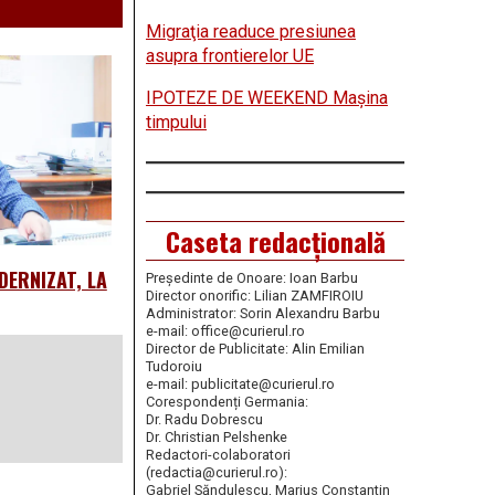
Migraţia readuce presiunea
asupra frontierelor UE
IPOTEZE DE WEEKEND Maşina
timpului
Caseta redacțională
DERNIZAT, LA
Președinte de Onoare: Ioan Barbu
Director onorific: Lilian ZAMFIROIU
Administrator: Sorin Alexandru Barbu
e-mail: office@curierul.ro
Director de Publicitate: Alin Emilian
Tudoroiu
e-mail: publicitate@curierul.ro
Corespondenți Germania:
Dr. Radu Dobrescu
Dr. Christian Pelshenke
Redactori-colaboratori
(redactia@curierul.ro):
Gabriel Săndulescu, Marius Constantin