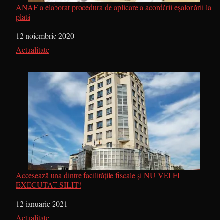
ANAF a elaborat procedura de aplicare a acordării eșalonării la
plată
Dată
12 noiembrie 2020
În legătură cu
Actualitate
Accesează una dintre facilitățile fiscale și NU VEI FI
EXECUTAT SILIT!
Dată
12 ianuarie 2021
În legătură cu
Actualitate