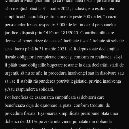
Ministerul Finanțelor anunța că o facilitatea fiscală pe care urma
să o mențină până la 31 martie 2021, inclusiv, era eșalonarea
simplificată, acordată pentru sume de peste 500 de lei, în cazul
persoanelor fizice, respectiv 5.000 de lei, în cazul persoanelor
juridice, dispusă prin OUG nr. 181/2020. Contribuabilii care
doresc să beneficieze de această facilitate fiscală trebuie să solicite
acest lucru până la 31 martie 2021, să fi depus toate declarațiile
fiscale obligatorii completate corect și conform cu realitatea, să-și
fi plătit toate obligațiile bugetare restante la data declarării stării de
urgență, să nu se afle în procedura insolvenței sau în dizolvare sau
să i se fi stabilit răspunderea potrivit legislației privind insolvența
și/sau răspunderea solidară.
Pot beneficia de eșalonarea simplificată și debitorii care
beneficiază deja de eșalonare la plată, conform Codului de
procedură fiscală. Eșalonarea simplificată presupune plata unei
dobânzi de 0,01% pe zi de întârziere, jumătate din dobânda