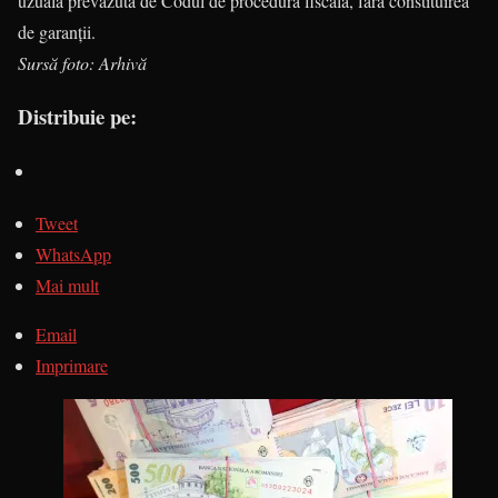
uzuală prevăzută de Codul de procedură fiscală, fără constituirea
de garanții.
Sursă foto: Arhivă
Distribuie pe:
Tweet
WhatsApp
Mai mult
Email
Imprimare