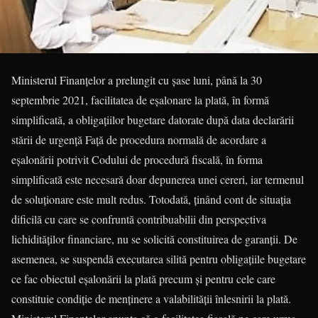
Ministerul Finanțelor a prelungit cu șase luni, până la 30
septembrie 2021, facilitatea de eșalonare la plată, în formă
simplificată, a obligațiilor bugetare datorate după data declarării
stării de urgență Față de procedura normală de acordare a
eșalonării potrivit Codului de procedură fiscală, în forma
simplificată este necesară doar depunerea unei cereri, iar termenul
de soluționare este mult redus. Totodată, ținând cont de situația
dificilă cu care se confruntă contribuabilii din perspectiva
lichidităților financiare, nu se solicită constituirea de garanții. De
asemenea, se suspendă executarea silită pentru obligațiile bugetare
ce fac obiectul eșalonării la plată precum și pentru cele care
constituie condiție de menținere a valabilității înlesnirii la plată.