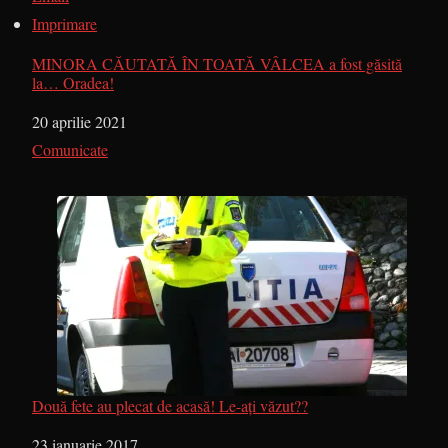
Imprimare
MINORA CĂUTATĂ ÎN TOATĂ VÂLCEA a fost găsită
la… Oradea!
Dată
20 aprilie 2021
În legătură cu
Comunicate
Două fete au plecat de acasă! Le-ați văzut??
Dată
23 ianuarie 2017