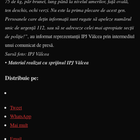
75 de kg, păr brunet, lung până la nivelul umerilor, față ovală,
ten deschis, ochi verzi. Nu este la prima plecare de acest gen.
Persoanele care dețin informații sunt rugate să apeleze numărul
unic de urgență 112, sau să se adreseze celei mai apropiate secții
de poliție!”
, au informat reprezentanții IPJ Vâlcea prin intermediul
unui comunicat de presă.
Sursă foto: IPJ Vâlcea
•
Material realizat cu sprijinul IPJ Vâlcea
Distribuie pe:
Tweet
WhatsApp
Mai mult
Email