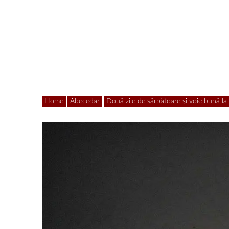
Vâlcea
Home
Abecedar
Două zile de sărbătoare și voie bună la