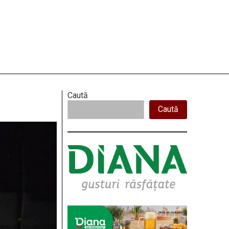
Right
Caută
Caută
Asides