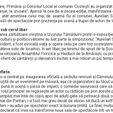
e, Primăria şi Consiliul Local al comunei Costeşti au organizat 
ie, la izvoare”. Ajunsă la cea de-a zecea ediție, manifestarea 
nd atât amintirea celui mai de seamă fiu al comunei, Aurelian 
ii săli de spectacole prin prezența pe scenă a trupei de actori de
sub cerul liber
ea sărbătoare creștină a Izvorului Tămăduirii printr-o expoziţie
 culturii și politicii vâlcene au luat parte la simpozionul “Aurelia
 evident, a fost evocată viața și opera celui pe care toți costeșteni
câteva sute de localnici, în aer liber, pe terenul de sport de la Şc
ia vâlceană, Ansamblul Floricica şi Haiducii de la Amărăşti, cu pri
ferit de cântăreții și dansatorii invitați a mai ridicat un pic temp
uflete
s-a centrat pe inaugurarea oficială a sediului renovat al Căminului
însoțită de un eveniment pe măsură, așa că organizatorii au făcut u
să pună în scenă o piesă de impact, o comedie savuroasă care s
 rolul principal se regăsește un actor cu rădăcini pe prin aceste p
plut, mai întâi de copii, apoi de adulți gata să petreacă două o
inar din Pietrari, i-a fost mai greu decât de obicei să ducă un ast
eni i-au adus pe spectatori exact la bucuria țintită. La final, mul
 declarat că vrea să transforme noua sala de spectacole într-un