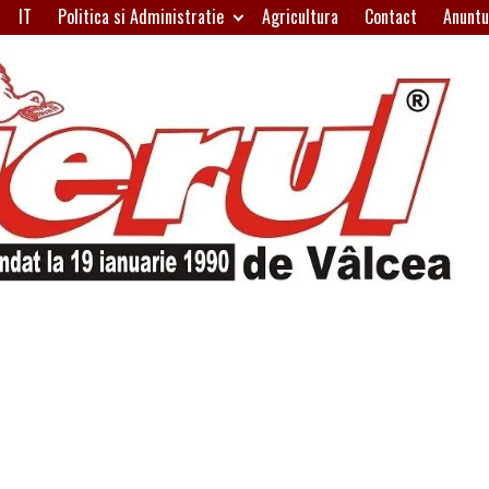
IT
Politica si Administratie
Agricultura
Contact
Anuntu
H
W
A