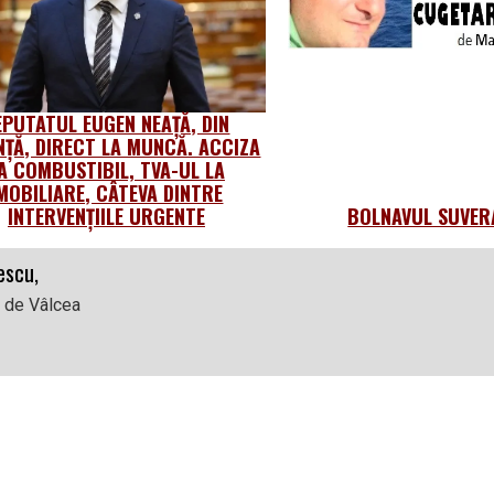
EPUTATUL EUGEN NEAȚĂ, DIN
NȚĂ, DIRECT LA MUNCĂ. ACCIZA
A COMBUSTIBIL, TVA-UL LA
MOBILIARE, CÂTEVA DINTRE
INTERVENȚIILE URGENTE
BOLNAVUL SUVER
escu,
l de Vâlcea