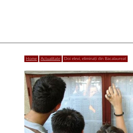
Vâlcea
Home
Actualitate
Doi elevi, eliminați din Bacalaureat