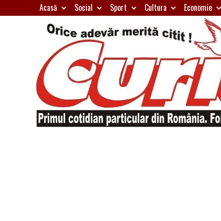
Skip
Acasă
Social
Sport
Cultura
Economie
to
content
Primul
Curierul
cotidian
particular
de
din
România