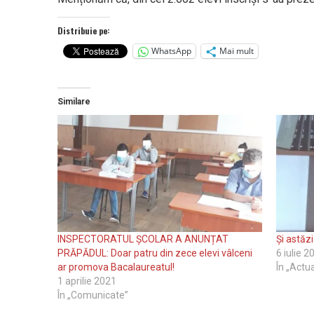
Distribuie pe:
WhatsApp
Mai mult
Similare
INSPECTORATUL ȘCOLAR A ANUNȚAT
Și astăzi
PRĂPĂDUL: Doar patru din zece elevi vâlceni
6 iulie 2
ar promova Bacalaureatul!
În „Actua
1 aprilie 2021
În „Comunicate”