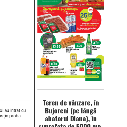
Teren de vânzare, în
Bujoreni (pe lângă
i au intrat cu
usțin proba
abatorul Diana), în
suprafața de 5000 mp.