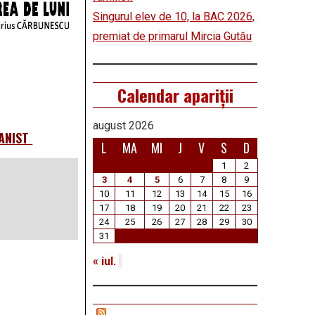
Singurul elev de 10, la BAC 2026,
premiat de primarul Mircia Gutău
Calendar apariții
august 2026
ANIST
L
MA
MI
J
V
S
D
1
2
3
4
5
6
7
8
9
10
11
12
13
14
15
16
17
18
19
20
21
22
23
24
25
26
27
28
29
30
31
« iul.