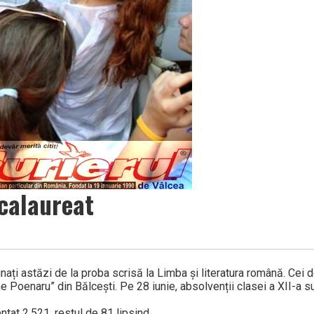
acalaureat
inați astăzi de la proba scrisă la Limba și literatura română. Cei do
he Poenaru” din Bălcești. Pe 28 iunie, absolvenții clasei a XII-a s
tat 2.521, restul de 81 lipsind.