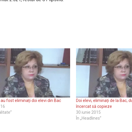
 au fost eliminați doi elevi din Bac
Doi elevi, eliminați de la Bac, 
016
încercat să copieze
litate”
30 iunie 2015
În „Headlines”