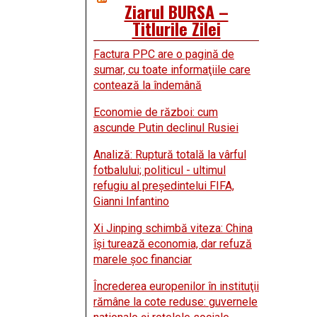
Ziarul BURSA –
Titlurile Zilei
Factura PPC are o pagină de
sumar, cu toate informaţiile care
contează la îndemână
Economie de război: cum
ascunde Putin declinul Rusiei
Analiză: Ruptură totală la vârful
fotbalului; politicul - ultimul
refugiu al preşedintelui FIFA,
Gianni Infantino
Xi Jinping schimbă viteza: China
îşi turează economia, dar refuză
marele şoc financiar
Încrederea europenilor în instituţii
rămâne la cote reduse: guvernele