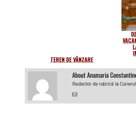
D
VACA
L
I
TEREN DE VÂNZARE
About Anamaria Constantin
Redactor de rubrică la Curieru
Email
the
Author