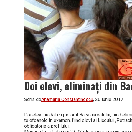
Doi elevi, eliminați din B
Scris de
Anamaria Constantinescu
, 26 iunie 2017
Doi elevi au dat cu piciorul Bacalaureatului, fiind elim
telefoanele în examen, fiind elevi ai Liceului „Petrac
obligatorie a profilului.
Menționăm că, din cei 2.602 elevi înscriși s-au prezen