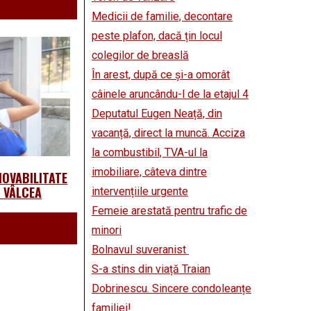
Medicii de familie, decontare
peste plafon, dacă țin locul
colegilor de breaslă
În arest, după ce și-a omorât
câinele aruncându-l de la etajul 4
Deputatul Eugen Neață, din
vacanță, direct la muncă. Acciza
la combustibil, TVA-ul la
imobiliare, câteva dintre
MOVABILITATE
L VÂLCEA
intervențiile urgente
Femeie arestată pentru trafic de
minori
Bolnavul suveranist
S-a stins din viață Traian
Dobrinescu. Sincere condoleanțe
familiei!