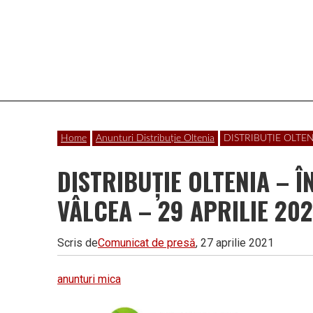
Vâlcea
Home
Anunturi Distribuție Oltenia
DISTRIBUȚIE OLTEN
DISTRIBUȚIE OLTENIA –
VÂLCEA – 29 APRILIE 202
Scris de
Comunicat de presă
, 27 aprilie 2021
anunturi mica