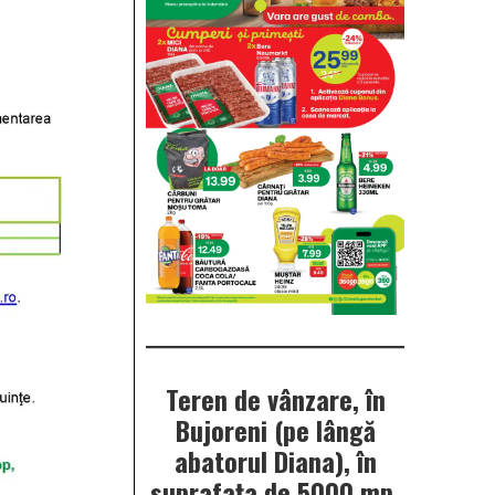
Teren de vânzare, în
Bujoreni (pe lângă
abatorul Diana), în
suprafața de 5000 mp.