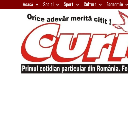
Skip
Acasă
Social
Sport
Cultura
Economie
to
content
Primul
Curierul
cotidian
particular
de
din
România