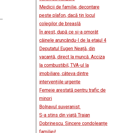
Medicii de familie, decontare
peste plafon, dacă țin locul
colegilor de breaslă
În arest, după ce și-a omorât
câinele aruncându-l de la etajul 4
Deputatul Eugen Neață, din
vacanță, direct la muncă. Acciza
la combustibil, TVA-ul la
imobiliare, câteva dintre
intervențiile urgente
Femeie arestată pentru trafic de
minori
Bolnavul suveranist
S-a stins din viață Traian
Dobrinescu. Sincere condoleanțe
familiei!