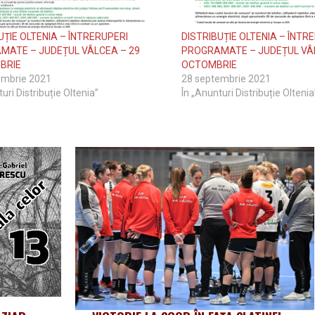
UȚIE OLTENIA – ÎNTRERUPERI
DISTRIBUȚIE OLTENIA – ÎNTR
MATE – JUDEȚUL VÂLCEA – 29
PROGRAMATE – JUDEȚUL VÂL
BRIE
OCTOMBRIE
embrie 2021
28 septembrie 2021
uri Distribuție Oltenia”
În „Anunturi Distribuție Oltenia