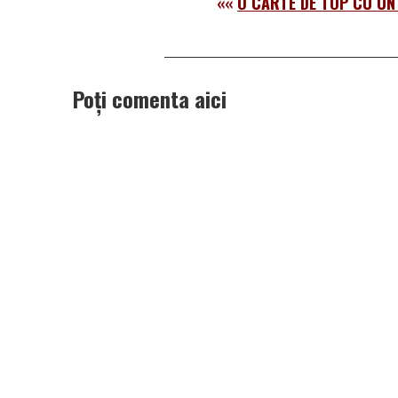
««
O CARTE DE TOP CU UN
Poți comenta aici