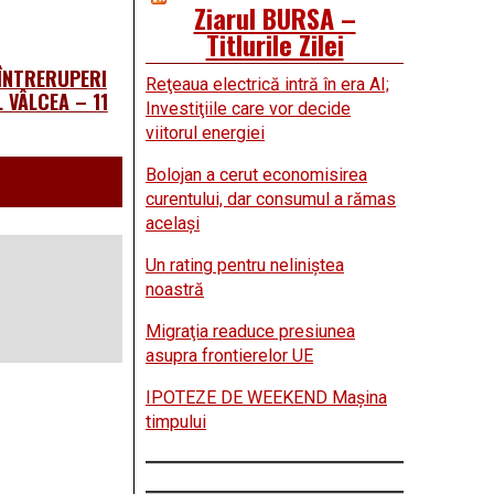
Ziarul BURSA –
Titlurile Zilei
 ÎNTRERUPERI
Reţeaua electrică intră în era AI;
 VÂLCEA – 11
Investiţiile care vor decide
viitorul energiei
Bolojan a cerut economisirea
curentului, dar consumul a rămas
acelaşi
Un rating pentru neliniştea
noastră
Migraţia readuce presiunea
asupra frontierelor UE
IPOTEZE DE WEEKEND Maşina
timpului