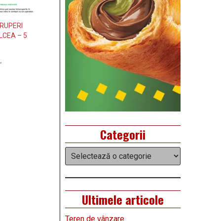
ERUPERI
CEA – 5
”
Categorii
Categorii
Ultimele articole
Teren de vânzare