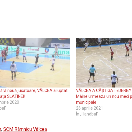
 fără nouă jucătoare, VÂLCEA a luptat
VÂLCEA A CÂȘTIGAT «DERBY-U
fața SLATINEI!
Mâine urmează un nou meci p
mbrie 2020
municipale
bal”
26 aprilie 2021
În „Handbal”
m
,
SCM Râmnicu Vâlcea