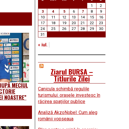
1
2
3
4
5
6
7
8
9
10
11
12
13
14
15
16
17
18
19
20
21
22
23
24
25
26
27
28
29
30
31
« iul.
Ziarul BURSA –
Titlurile Zilei
 DUPĂ MECIUL
Canicula schimbă regulile
ICTORIE
turismului: oraşele investesc în
EI NOASTRE”
răcirea spaţiilor publice
Analiză AkzoNobel: Cum aleg
românii vopseaua