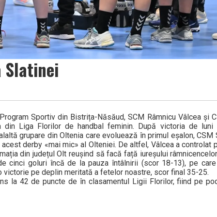
 Slatinei
i cu Program Sportiv din Bistrița-Năsăud, SCM Râmnicu Vâlcea și 
 din Liga Florilor de handbal feminin. După victoria de luni 
ealaltă grupare din Oltenia care evoluează în primul eșalon, CSM
 acest derby «mai mic» al Olteniei. De altfel, Vâlcea a controlat 
rmația din județul Olt reușind să facă față iureșului râmnicencelo
e cinci goluri încă de la pauza întâlnirii (scor 18-13), pe care 
 victorie pe deplin meritată a fetelor noastre, scor final 35-25.
la 42 de puncte de în clasamentul Ligii Florilor, fiind pe podi