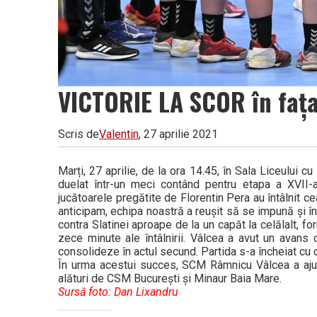
VICTORIE LA SCOR în fața
Scris de
Valentin
, 27 aprilie 2021
Marți, 27 aprilie, de la ora 14.45, în Sala Liceulu
duelat într-un meci contând pentru etapa a XVII-a
jucătoarele pregătite de Florentin Pera au întâlnit c
anticipam, echipa noastră a reușit să se impună și în
contra Slatinei aproape de la un capăt la celălalt, fo
zece minute ale întâlnirii. Vâlcea a avut un avans d
consolideze în actul secund. Partida s-a încheiat cu o
În urma acestui succes, SCM Râmnicu Vâlcea a ajuns 
alături de CSM București și Minaur Baia Mare.
Sursă foto: Dan Lixandru