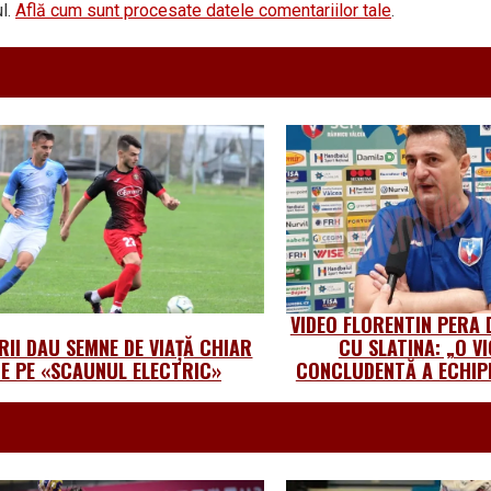
l.
Află cum sunt procesate datele comentariilor tale
.
VIDEO FLORENTIN PERA
RII DAU SEMNE DE VIAȚĂ CHIAR
CU SLATINA: „O V
E PE «SCAUNUL ELECTRIC»
CONCLUDENTĂ A ECHIP