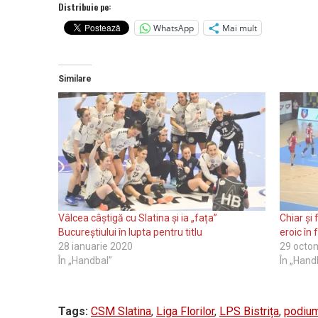
Distribuie pe:
WhatsApp
Mai mult
Similare
Vâlcea câștigă cu Slatina și ia „fața”
Chiar și
Bucureștiului în lupta pentru titlu
eroic în 
28 ianuarie 2020
29 octo
În „Handbal”
În „Hand
Tags:
CSM Slatina
,
Liga Florilor
,
LPS Bistrița
,
podiu