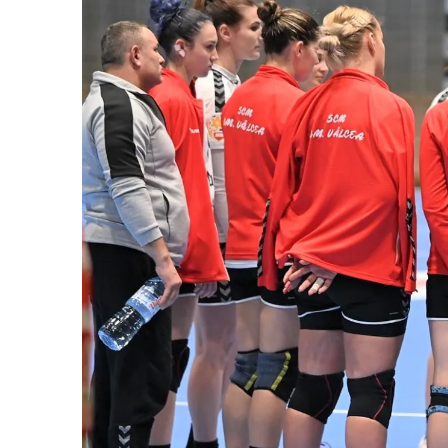
Vâlcea