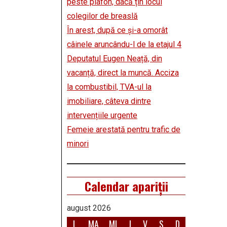
peste plafon, dacă țin locul
colegilor de breaslă
În arest, după ce și-a omorât
câinele aruncându-l de la etajul 4
Deputatul Eugen Neață, din
vacanță, direct la muncă. Acciza
la combustibil, TVA-ul la
imobiliare, câteva dintre
intervențiile urgente
Femeie arestată pentru trafic de
minori
Calendar apariții
august 2026
L
MA
MI
J
V
S
D