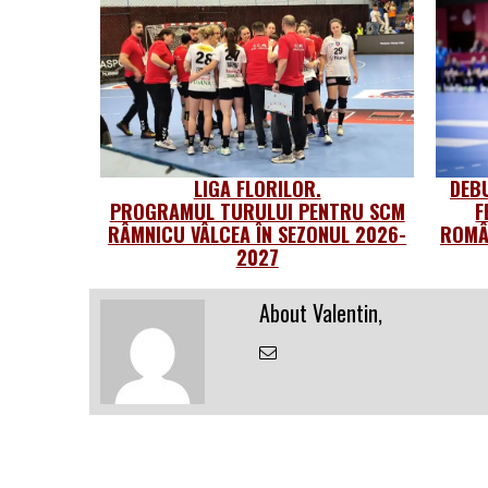
LIGA FLORILOR.
DEB
PROGRAMUL TURULUI PENTRU SCM
F
RÂMNICU VÂLCEA ÎN SEZONUL 2026-
ROMÂ
2027
About Valentin,
Email
the
Author