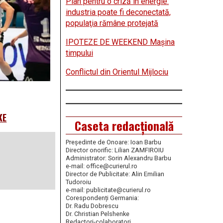
Plan pentru o criză în energie:
industria poate fi deconectată,
populaţia rămâne protejată
IPOTEZE DE WEEKEND Maşina
timpului
Conflictul din Orientul Mijlociu
KE
Caseta redacțională
Președinte de Onoare: Ioan Barbu
Director onorific: Lilian ZAMFIROIU
Administrator: Sorin Alexandru Barbu
e-mail: office@curierul.ro
Director de Publicitate: Alin Emilian
Tudoroiu
e-mail: publicitate@curierul.ro
Corespondenți Germania:
Dr. Radu Dobrescu
Dr. Christian Pelshenke
Redactori-colaboratori