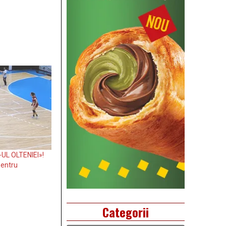
L OLTENIEI»!
entru
Categorii