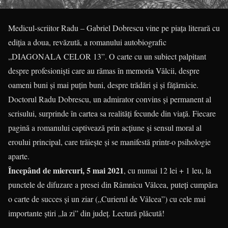
Medicul-scriitor Radu – Gabriel Dobrescu vine pe piața literară cu
ediția a doua, revăzută, a romanului autobiografic
„DIAGONALA CELOR 13”. O carte cu un subiect palpitant
despre profesioniști care au rămas în memoria Vâlcii, despre
oameni buni și mai puțin buni, despre trădări și și fățărnicie.
Doctorul Radu Dobrescu, un admirator convins și permanent al
scrisului, surprinde în cartea sa realități fecunde din viață. Fiecare
pagină a romanului captivează prin acțiune și sensul moral al
eroului principal, care trăiește și se manifestă printr-o psihologie
aparte.
Începând de miercuri, 5 mai 2021
, cu numai 12 lei + 1 leu, la
punctele de difuzare a presei din Râmnicu Vâlcea, puteți cumpăra
o carte de succes și un ziar („Curierul de Vâlcea”) cu cele mai
importante știri „la zi” din județ. Lectură plăcută!