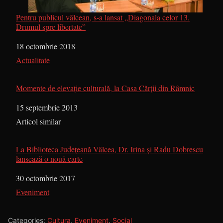
Pentru publicul vâlcean, s-a lansat „Diagonala celor 13.
Drumul spre libertate”
Dată
18 octombrie 2018
În legătură cu
Actualitate
Momente de elevaţie culturală, la Casa Cărţii din Râmnic
Dată
15 septembrie 2013
În legătură cu
Articol similar
La Biblioteca Județeană Vâlcea, Dr. Irina și Radu Dobrescu
lansează o nouă carte
Dată
30 octombrie 2017
În legătură cu
Eveniment
Categories:
Cultura
,
Eveniment
,
Social