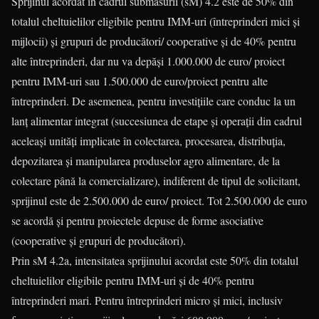
Sprijinul acordat în cadrul submăsurii (sM) 4.2 este de 50% din
totalul cheltuielilor eligibile pentru IMM-uri (întreprinderi mici și
mijlocii) și grupuri de producători/ cooperative și de 40% pentru
alte întreprinderi, dar nu va depăși 1.000.000 de euro/ proiect
pentru IMM-uri sau 1.500.000 de euro/proiect pentru alte
întreprinderi. De asemenea, pentru investițiile care conduc la un
lanț alimentar integrat (succesiunea de etape și operații din cadrul
aceleași unități implicate în colectarea, procesarea, distribuția,
depozitarea și manipularea produselor agro alimentare, de la
colectare până la comercializare), indiferent de tipul de solicitant,
sprijinul este de 2.500.000 de euro/ proiect. Tot 2.500.000 de euro
se acordă și pentru proiectele depuse de forme asociative
(cooperative și grupuri de producători).
Prin sM 4.2a, intensitatea sprijinului acordat este 50% din totalul
cheltuielilor eligibile pentru IMM-uri și de 40% pentru
întreprinderi mari. Pentru întreprinderi micro și mici, inclusiv