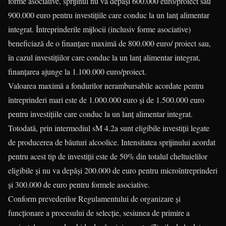
forme asociative, sprijinul nu va depăși 600.000 euro/proiect sau
900.000 euro pentru investițiile care conduc la un lanț alimentar
integrat. Întreprinderile mijlocii (inclusiv forme asociative)
beneficiază de o finanțare maximă de 800.000 euro/ proiect sau,
în cazul investițiilor care conduc la un lanț alimentar integrat,
finanțarea ajunge la 1.100.000 euro/proiect.
Valoarea maximă a fondurilor nerambursabile acordate pentru
întreprinderi mari este de 1.000.000 euro și de 1.500.000 euro
pentru investițiile care conduc la un lanț alimentar integrat.
Totodată, prin intermediul sM 4.2a sunt eligibile investiții legate
de producerea de băuturi alcoolice. Intensitatea sprijinului acordat
pentru acest tip de investiții este de 50% din totalul cheltuielilor
eligibile și nu va depăși 200.000 de euro pentru microîntreprinderi
și 300.000 de euro pentru formele asociative.
Conform prevederilor Regulamentului de organizare și
funcționare a procesului de selecție, sesiunea de primire a