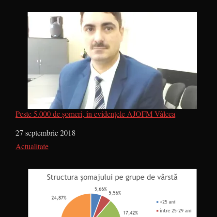
Peste 5.000 de șomeri, în evidențele AJOFM Vâlcea
Dată
27 septembrie 2018
În legătură cu
Actualitate