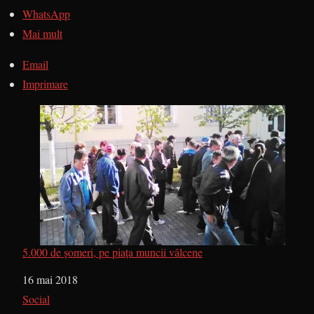
WhatsApp
Mai mult
Email
Imprimare
5.000 de șomeri, pe piața muncii vâlcene
Dată
16 mai 2018
În legătură cu
Social