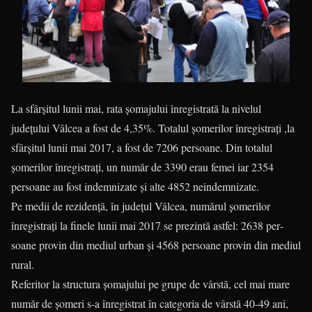
La sfârşitul lunii mai, rata şomajului înregistrată la nivelul
judeţului Vâlcea a fost de 4,35%. Totalul şomerilor înregistraţi ,la
sfârşitul lunii mai 2017, a fost de 7206 persoane. Din totalul
șomerilor înregistrați, un număr de 3390 erau femei iar 2354
persoane au fost indemnizate şi alte 4852 neindemnizate.
Pe medii de rezidenţă, în judeţul Vâlcea, numărul şome­rilor
înregistraţi la finele lunii mai 2017 se prezintă astfel: 2638 per­
soane provin din mediul urban şi 4568 persoane provin din mediul
rural.
Referitor la structura şoma­jului pe grupe de vârstă, cel mai mare
număr de şomeri s-a înregistrat în categoria de vârstă 40-49 ani,