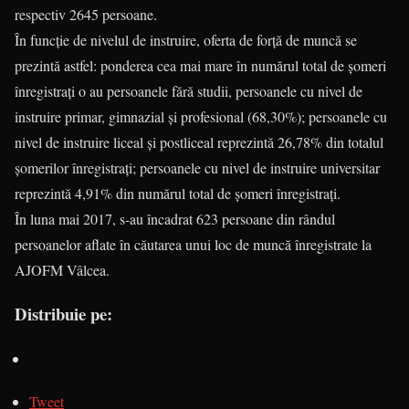
respectiv 2645 persoane.
În funcţie de nivelul de ins­truire, oferta de forţă de muncă se
prezintă astfel: ponderea cea mai mare în numărul total de şomeri
înregistraţi o au persoa­nele fără studii, persoanele cu nivel de
instruire primar, gimna­zial şi profesional (68,30%); per­soanele cu
nivel de instruire liceal şi postliceal reprezintă 26,78% din totalul
şomerilor în­re­gistraţi; persoanele cu nivel de instruire universitar
reprezintă 4,91% din numărul total de şo­meri înregistraţi.
În luna mai 2017, s-au înca­d­rat 623 persoane din rândul
persoanelor aflate în căutarea unui loc de muncă înregistrate la
AJOFM Vâlcea.
Distribuie pe:
Tweet