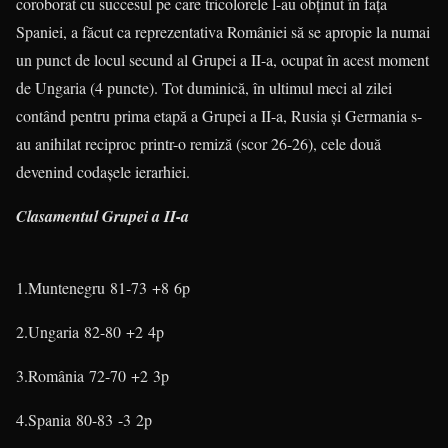
coroborat cu succesul pe care tricolorele l-au obţinut în faţa
Spaniei, a făcut ca reprezentativa României să se apropie la numai
un punct de locul secund al Grupei a II-a, ocupat în acest moment
de Ungaria (4 puncte). Tot duminică, în ultimul meci al zilei
contând pentru prima etapă a Grupei a II-a, Rusia şi Germania s-
au anihilat reciproc printr-o remiză (scor 26-26), cele două
devenind codaşele ierarhiei.
Clasamentul Grupei a II-a
1.Muntenegru 81-73 +8 6p
2.Ungaria 82-80 +2 4p
3.România 72-70 +2 3p
4.Spania 80-83 -3 2p