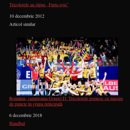
Tricolorele au răpus „Furia roja”
Dată
10 decembrie 2012
În legătură cu
Articol similar
România, campioana Grupei D. Tricolorele pornesc cu maxim
de puncte în grupa principală
Dată
6 decembrie 2018
În legătură cu
Handbal