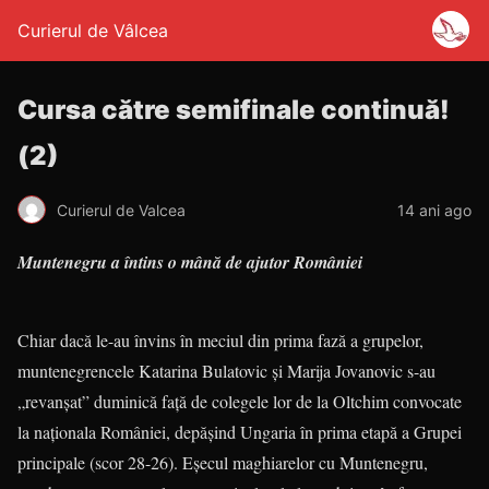
Curierul de Vâlcea
Cursa către semifinale continuă!
(2)
Curierul de Valcea
14 ani ago
Muntenegru a întins o mână de ajutor României
Chiar dacă le-au învins în meciul din prima fază a grupelor,
muntenegrencele Katarina Bulatovic şi Marija Jovanovic s-au
„revanşat” duminică faţă de colegele lor de la Oltchim convocate
la naţionala României, depăşind Ungaria în prima etapă a Grupei
principale (scor 28-26). Eşecul maghiarelor cu Muntenegru,