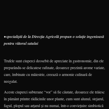
• specialiştii de la Direcţia Agricolă propun o soluţie ingenioasă
pentru viitorul satului
Trufele sunt ciuperci deosebit de apreciate în gastronomie, din ele
preparându-se delicatese rafinate, deoarece prezintă arome variate,
care, îmbinate cu măiestrie, creează o armonie culinară de
neegalat.
Aceste ciuperci subterane “vor” să fie căutate, deoarece ele trăiesc
în pământ printre rădăcinile unor plante, cum sunt alunul, stejarul,
fagul, plopul sau arţarul şi nu numai, într-o convieţuire simbiotică