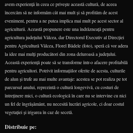
avem experienţă în ceea ce priveşte această cultură, de aceea
încercăm să ne informăm cât mai mult şi să profităm de acest
eveniment, pentru a ne putea implica mai mult pe acest sector al
agriculturii. Această propunere este una îndrăzneaţă pentru
agricultura judeţului Vâlcea, dar Directorul Executiv al Direcţiei
pentru Agricultură Vâlcea, Florel Bădele (foto), speră că vor adera
la idee mai mulţi producători din zona deluroasă a judeţului.
Această experienţă poate să se transforme într-o afacere profitabilă
pentru agricultori. Potrivit informaţiilor oferite de acesta, culturile
de alun şi trufe au mai multe avantaje: acestea se pot realiza pe tot
parcursul anului, reprezintă o cultură longevivă, cu costuri de
întreţinere mici, o cultură ecologică în care nu se intervine cu nici
un fel de îngrăşământ, nu necesită lucrări agricole, ci doar costul
vegetaţiei şi irigarea în caz de secetă.
Distribuie pe: