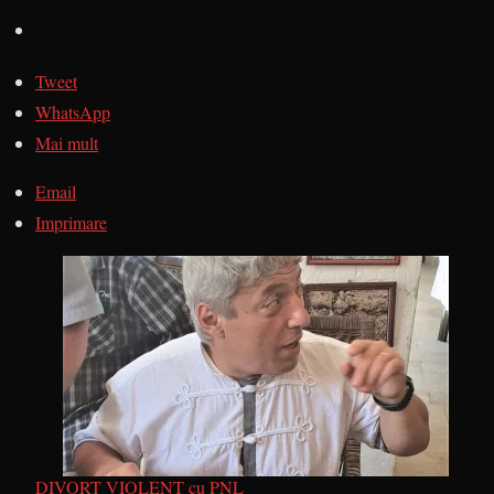
Tweet
WhatsApp
Mai mult
Email
Imprimare
DIVORȚ VIOLENT cu PNL