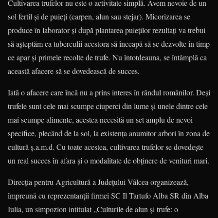
Cultivarea trufelor nu este o activitate simplă. Avem nevoie de un
sol fertil şi de puieţi (carpen, alun sau stejar). Micorizarea se
produce în laborator şi după plantarea puieţilor rezultaţi va trebui
să aşteptăm ca tuberculii acestora să înceapă să se dezvolte în timp
ce apar şi primele recolte de trufe. Nu întotdeauna, se întâmplă ca
această afacere să se dovedească de succes.
Iată o afacere care încă nu a prins interes în rândul românilor. Deşi
trufele sunt cele mai scumpe ciuperci din lume şi unele dintre cele
mai scumpe alimente, acestea necesită un set amplu de nevoi
specifice, plecând de la sol, la existenţa anumitor arbori în zona de
cultură ş.a.m.d. Cu toate acestea, cultivarea trufelor se dovedeşte
un real succes în afara şi o modalitate de obţinere de venituri mari.
Direcţia pentru Agricultură a Judeţului Vâlcea organizează,
împreună cu reprezentanţii firmei SC Il Tartufo Alba SR din Alba
Iulia, un simpozion intitulat „Culturile de alun şi trufe: o