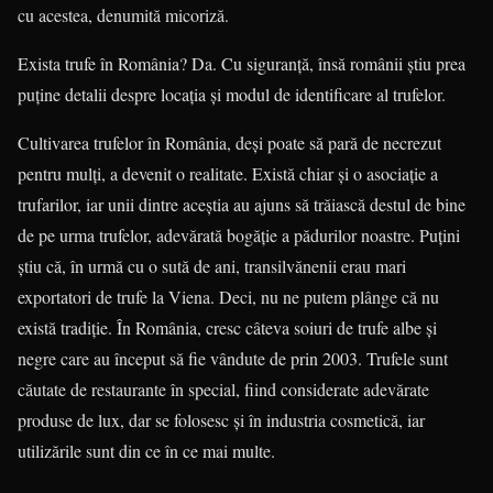
cu acestea, denumită micoriză.
Exista trufe în România? Da. Cu siguranţă, însă românii ştiu prea
puţine detalii despre locaţia şi modul de identificare al trufelor.
Cultivarea trufelor în România, deşi poate să pară de necrezut
pentru mulţi, a devenit o realitate. Există chiar şi o asociaţie a
trufarilor, iar unii dintre aceştia au ajuns să trăiască destul de bine
de pe urma trufelor, adevărată bogăţie a pădurilor noastre. Puţini
ştiu că, în urmă cu o sută de ani, transilvănenii erau mari
exportatori de trufe la Viena. Deci, nu ne putem plânge că nu
există tradiţie. În România, cresc câte­va soiuri de trufe albe şi
negre care au început să fie vândute de prin 2003. Trufele sunt
căutate de restaurante în special, fiind considerate adevărate
produse de lux, dar se folosesc şi în industria cosmetică, iar
utilizările sunt din ce în ce mai multe.