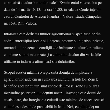
alternativă a culturilor tradiţionale”. Evenimentul va avea loc pe
data de 14 martie, 2013, la ora 11:00, în sala de Conferinţe din
cadrul Centrului de Afaceri Flandra – Vâlcea, strada Câmpului,
nr. 15A, Rm. Valcea.
Întâlnirea este dedicată tuturor agricultorilor şi specialiştilor din
cadrul autorităţilor locale şi judeţene, precum şi iniţiativei private,
urmând a fi prezentate condiţiile de înfiinţare a culturilor trufiere
cu plante-suport micorizate şi a culturilor de alun din varietăţile
utilizate în industria alimentară şi a dulciurilor.
Scopul acestei întâlniri o reprezintă dorinţa de implicare a
agricultorilor judeţeni în cultivarea alunului şi trufelor. Zonele
benefice acestor culturi sunt zonele deluroase, zone cu o largă
răspândire pe teritoriul judeţului nostru. Investiţia este destul de
costisitoare, dar întreţinerea culturii este minimă, de aceea această
cultură este destul de profitabilă în Italia. Noi, cei din judeţ nu