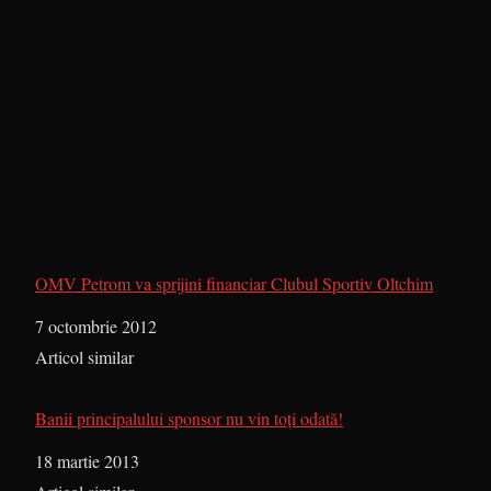
OMV Petrom va sprijini financiar Clubul Sportiv Oltchim
Dată
7 octombrie 2012
În legătură cu
Articol similar
Banii principalului sponsor nu vin toţi odată!
Dată
18 martie 2013