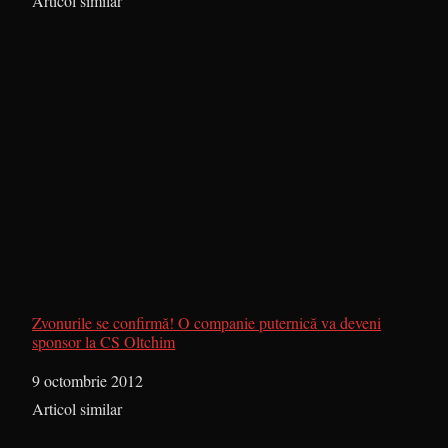
În legătură cu
Articol similar
Zvonurile se confirmă! O companie puternică va deveni
sponsor la CS Oltchim
Dată
9 octombrie 2012
În legătură cu
Articol similar