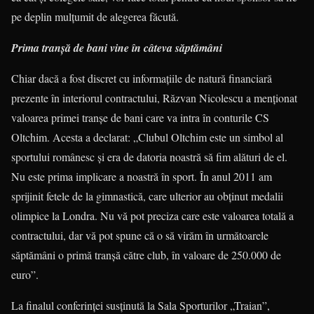
pe deplin mulţumit de alegerea făcută.
Prima tranşă de bani vine în câteva săptămâni
Chiar dacă a fost discret cu informaţiile de natură financiară
prezente în inte­rio­rul contractului, Răzvan Nicolescu a menţionat
valoarea primei tranşe de bani care va intra în conturile CS
Oltchim. Acesta a declarat: „Clubul Oltchim este un simbol al
sportului românesc şi era de datoria noastră să fim alături de el.
Nu este prima implicare a noastră în sport. În anul 2011 am
sprijinit fetele de la gimnas­tică, care ulterior au obţinut medalii
olimpice la Londra. Nu vă pot preciza care este valoarea totală a
contractului, dar vă pot spune că o să virăm în următoarele
săptămâni o primă tranşă către club, în valoare de 250.000 de
euro”.
La finalul conferinţei susţinută la Sala Sporturilor „Traian”,