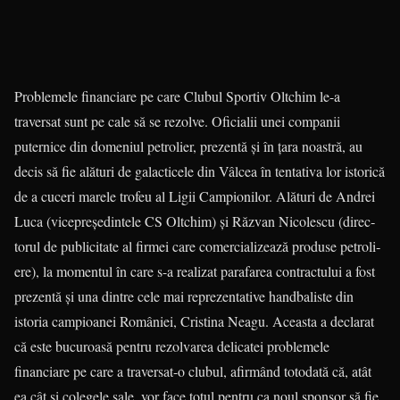
Problemele financiare pe care Clubul Sportiv Oltchim le-a
traversat sunt pe cale să se rezolve. Oficialii unei companii
puternice din domeniul petrolier, pre­zen­tă şi în ţara noastră, au
decis să fie alături de galacticele din Vâlcea în ten­tativa lor istorică
de a cuceri marele trofeu al Ligii Campionilor. Alături de Andrei
Luca (vicepreşedintele CS Olt­chim) şi Răzvan Nicolescu (direc­
torul de publicitate al firmei care comercializează produse petro­li­
e­re), la momentul în care s-a reali­zat parafarea contractului a fost
prezentă şi una dintre cele mai reprezentative hand­baliste din
istoria campioanei României, Cris­tina Neagu. Aceasta a decla­­rat
că este bucuroasă pentru rezolvarea delicatei problemele
financiare pe care a traversat-o clubul, afirmând totodată că, atât
ea cât şi colegele sale, vor face totul pentru ca noul sponsor să fie