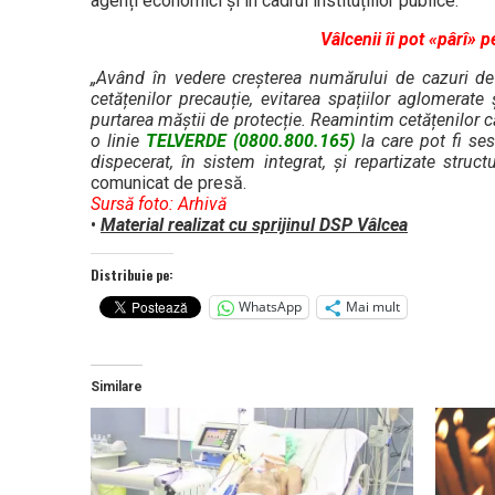
agenți economici și în cadrul instituțiilor publice.
Vâlcenii îi pot «pârî» 
„Având în vedere creșterea numărului de cazuri d
cetățenilor precauție, evitarea spațiilor aglomerate 
purtarea măștii de protecție. Reamintim cetățenilor că
o linie
TELVERDE (0800.800.165)
la care pot fi ses
dispecerat, în sistem integrat, și repartizate structu
comunicat de presă.
Sursă foto: Arhivă
•
Material realizat cu sprijinul DSP Vâlcea
Distribuie pe:
WhatsApp
Mai mult
Similare