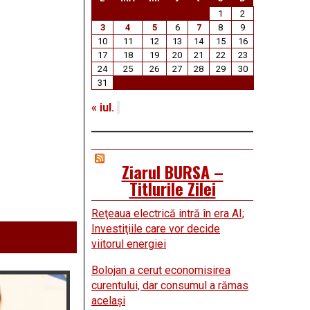
1
2
3
4
5
6
7
8
9
10
11
12
13
14
15
16
17
18
19
20
21
22
23
24
25
26
27
28
29
30
31
« iul.
Ziarul BURSA –
Titlurile Zilei
Reţeaua electrică intră în era AI;
Investiţiile care vor decide
viitorul energiei
Bolojan a cerut economisirea
curentului, dar consumul a rămas
acelaşi