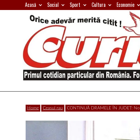
Skip
Acasă
Social
Sport
Cultura
Economie
to
content
Primul
Curierul
cotidian
Home
Ceasul rau
CONTINUĂ DRAMELE ÎN JUDEȚ: Nouă vâl
particular
de
din
România