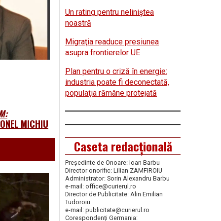
Un rating pentru neliniştea
noastră
Migraţia readuce presiunea
asupra frontierelor UE
Plan pentru o criză în energie:
industria poate fi deconectată,
populaţia rămâne protejată
M:
IONEL MICHIU
Caseta redacțională
Președinte de Onoare: Ioan Barbu
Director onorific: Lilian ZAMFIROIU
Administrator: Sorin Alexandru Barbu
e-mail: office@curierul.ro
Director de Publicitate: Alin Emilian
Tudoroiu
e-mail: publicitate@curierul.ro
Corespondenți Germania: