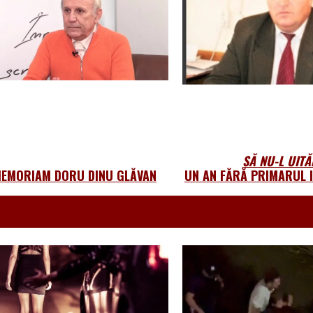
SĂ NU-L UITĂ
MEMORIAM DORU DINU GLĂVAN
UN AN FĂRĂ PRIMARUL 