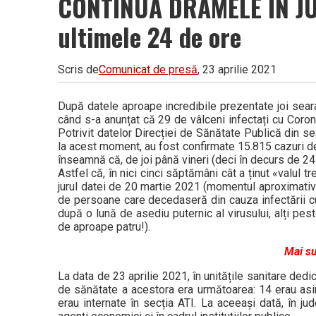
CONTINUĂ DRAMELE ÎN JUDE
ultimele 24 de ore
Scris de
Comunicat de presă
, 23 aprilie 2021
După datele aproape incredibile prezentate joi seara
când s-a anunțat că 29 de vâlceni infectați cu Corona
Potrivit datelor Direcției de Sănătate Publică din sea
la acest moment, au fost confirmate 15.815 cazuri d
înseamnă că, de joi până vineri (deci în decurs de 24 
Astfel că, în nici cinci săptămâni cât a ținut «valul tr
jurul datei de 20 martie 2021 (momentul aproximativ l
de persoane care decedaseră din cauza infectării cu
după o lună de asediu puternic al virusului, alți pes
de aproape patru!).
Mai su
La data de 23 aprilie 2021, în unitățile sanitare ded
de sănătate a acestora era următoarea: 14 erau asi
erau internate în secția ATI. La aceeași dată, în 