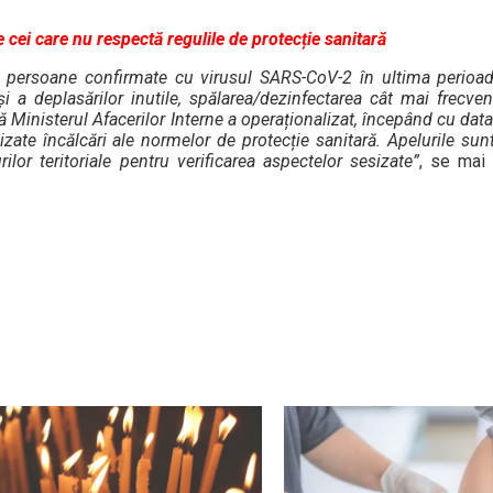
pe cei care nu respectă regulile de protecție sanitară
e persoane confirmate cu virusul SARS-CoV-2 în ultima perio
și a deplasărilor inutile, spălarea/dezinfectarea cât mai frecve
 Ministerul Afacerilor Interne a operaționalizat, începând cu data
izate încălcări ale normelor de protecție sanitară. Apelurile su
rilor teritoriale pentru verificarea aspectelor sesizate”
, se mai 