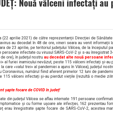
Ț: Nouă vâlceni infectați au p
 (22 aprilie 2021) de către reprezentanții Direcției de Sănătate
virus au decedat în 48 de ore, vineri seara au venit informații 
ra de 23 aprilie, pe teritoriul județului Vâlcea, de la începutul 
e persoane infectate cu virusul SARS-CoV-2 și s-au înregistrat 
de ore), în județul nostru
au decedat alte nouă persoane infe
ei» al furiei inamicului nevăzut, peste 115 vâlceni infectați și-au p
a care «valul trei» al pandemiei a ajuns în Vâlcea), județul nost
 Coronavirus, numărul fiind aferent primelor 12 luni de pandemi
te 115 vâlceni infectați și-au pierdut viețile (rezultă o medie zi
nt șapte focare de COVID în județ!
icate din județul Vâlcea se aflau internate 191 persoane confirmat
mptomatice și cu forme ușoare ale infecției, 162 prezentau for
județ erau înregistrate șapte focare de SARS-CoV-2, acestea ma