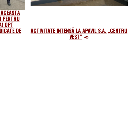
 ACEASTĂ
N PENTRU
A! OPT
DICATE DE
ACTIVITATE INTENSĂ LA APAVIL S.A. „CENTRU
VEST”
»»