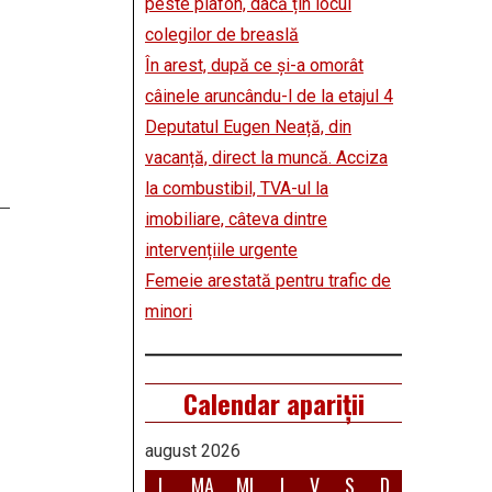
peste plafon, dacă țin locul
colegilor de breaslă
În arest, după ce și-a omorât
câinele aruncându-l de la etajul 4
Deputatul Eugen Neață, din
vacanță, direct la muncă. Acciza
la combustibil, TVA-ul la
imobiliare, câteva dintre
intervențiile urgente
Femeie arestată pentru trafic de
minori
Calendar apariții
august 2026
L
MA
MI
J
V
S
D