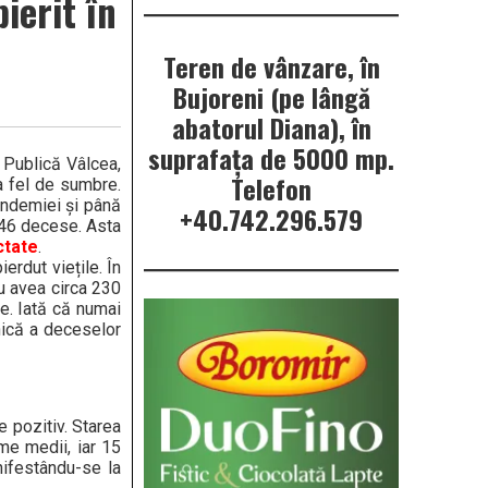
ierit în
Teren de vânzare, în
Bujoreni (pe lângă
abatorul Diana), în
suprafața de 5000 mp.
 Publică Vâlcea,
Telefon
la fel de sumbre.
pandemiei și până
+40.742.296.579
346 decese. Asta
ctate
.
ierdut viețile. În
ru avea circa 230
e. Iată că numai
lnică a deceselor
e pozitiv. Starea
me medii, iar 15
nifestându-se la