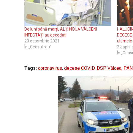
De luni până marți, ALȚI NOUĂ VÂLCENI
HALUCIN
INFECTAȚI au decedat!
DECESE (
20 octombrie 2021
ultimele
În „Ceasul rau”
22 april
În „Ceas
Tags:
coronavirus
,
decese COVID
,
DSP Vâlcea
,
PAN