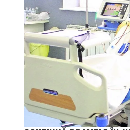
Vâlcea