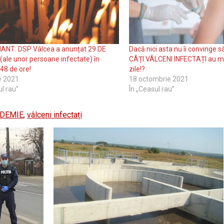
ANT: DSP Vâlcea a anunțat 29 DE
Dacă nici asta nu îi convinge 
ale unor persoane infectate) în
CÂȚI VÂLCENI INFECTAȚI au mur
 48 de ore!
zile!?
ie 2021
18 octombrie 2021
ul rau”
În „Ceasul rau”
DEMIE
,
vâlceni infectați