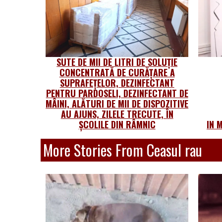
SUTE DE MII DE LITRI DE SOLUȚIE
CONCENTRATĂ DE CURĂȚARE A
SUPRAFEȚELOR, DEZINFECTANT
PENTRU PARDOSELI, DEZINFECTANT DE
MÂINI, ALĂTURI DE MII DE DISPOZITIVE
AU AJUNS, ZILELE TRECUTE, ÎN
ȘCOLILE DIN RÂMNIC
IN 
More Stories From Ceasul rau