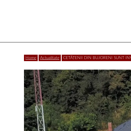
Vâlcea
Home
Actualitate
CETĂȚENII DIN BUJORENI SUNT INVITAȚ