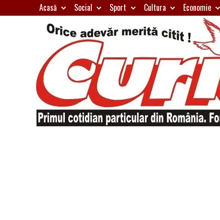
Skip
Acasă
Social
Sport
Cultura
Economie
to
content
Primul
Curierul
cotidian
particular
de
din
România