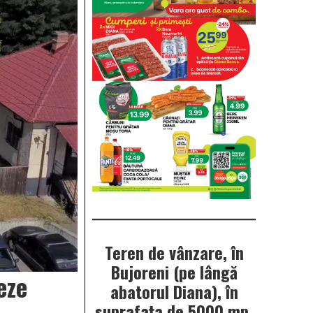
Teren de vânzare, în
Bujoreni (pe lângă
eze
abatorul Diana), în
suprafața de 5000 mp.