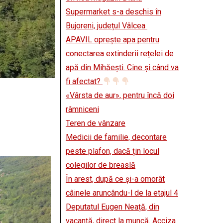
Supermarket s-a deschis în
Bujoreni, județul Vâlcea
APAVIL oprește apa pentru
conectarea extinderii rețelei de
apă din Mihăești. Cine și când va
fi afectat?
«Vârsta de aur», pentru încă doi
râmniceni
Teren de vânzare
Medicii de familie, decontare
peste plafon, dacă țin locul
colegilor de breaslă
În arest, după ce și-a omorât
câinele aruncându-l de la etajul 4
Deputatul Eugen Neață, din
vacanță, direct la muncă. Acciza