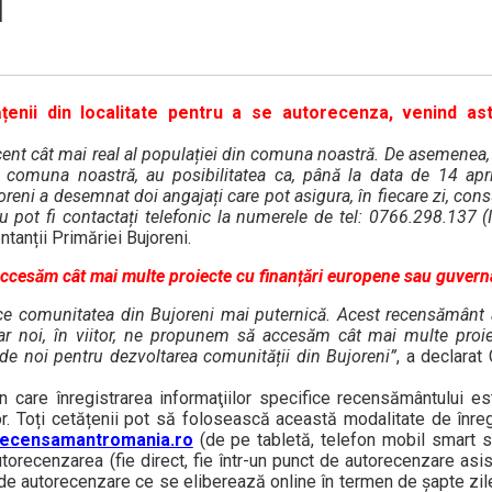
i
enii din localitate pentru a se autorecenza, venind astf
nt cât mai real al populației din comuna noastră. De asemenea,
n comuna noastră, au posibilitatea ca, până la data de 14 apr
eni a desemnat doi angajați care pot asigura, în fiecare zi, consu
u pot fi contactați telefonic la numerele de tel: 0766.298.137 (
ntanții Primăriei Bujoreni.
cesăm cât mai multe proiecte cu finanțări europene sau guver
e comunitatea din Bujoreni mai puternică. Acest recensământ a
 Iar noi, în viitor, ne propunem să accesăm cât mai multe proie
e noi pentru dezvoltarea comunității din Bujoreni”
, a declarat
n care înregistrarea informaţiilor specifice recensământului e
or. Toți cetățenii pot să folosească această modalitate de înreg
ecensamantromania.ro
(de pe tabletă, telefon mobil smart s
autorecenzarea (fie direct, fie într-un punct de autorecenzare asi
 de autorecenzare ce se eliberează online în termen de şapte zile