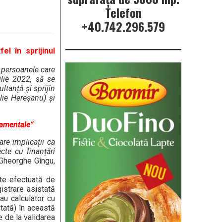
Telefon
+40.742.296.579
el în sprijinul
 persoanele care
ilie 2022, să se
ltanță și sprijin
Ilie Hereșanu) și
namentale”
re implicații ca
cte cu finanțări
 Gheorghe Gîngu,
ste efectuată de
istrare asistată
au calculator cu
stată) în această
 de la validarea