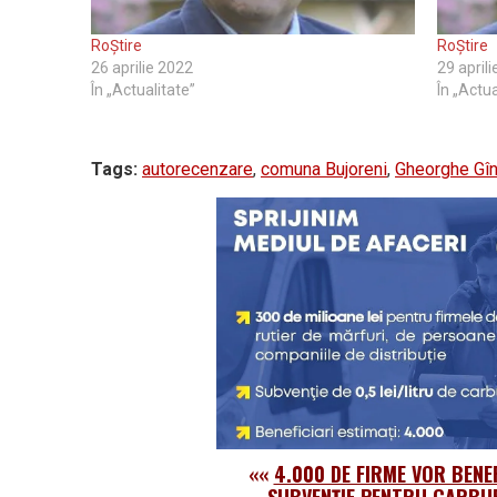
RoȘtire
RoȘtire
26 aprilie 2022
29 april
În „Actualitate”
În „Actua
Tags:
autorecenzare
,
comuna Bujoreni
,
Gheorghe Gî
««
4.000 DE FIRME VOR BENEF
SUBVENȚIE PENTRU CARBU