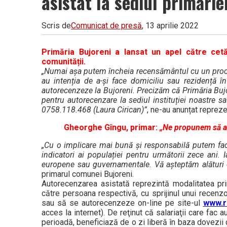
asistat la sediul primărie
Scris de
Comunicat de presă
, 13 aprilie 2022
Primăria Bujoreni a lansat un apel către cetăț
comunității.
„Numai așa putem încheia recensământul cu un proce
au intenția de a-și face domiciliu sau rezidență î
autorecenzeze la Bujoreni. Precizăm că Primăria Bujor
pentru autorecenzare la sediul instituției noastre sa
0758.118.468 (Laura Cirican)”
, ne-au anunțat repreze
Gheorghe Gîngu, primar:
„Ne propunem să ac
„Cu o implicare mai bună și responsabilă putem fac
indicatori ai populației pentru următorii zece ani.
europene sau guvernamentale. Vă așteptăm alături d
primarul comunei Bujoreni.
Autorecenzarea asistată reprezintă modalitatea pri
către persoana respectivă, cu sprijinul unui recenz
sau să se autorecenzeze on-line pe site-ul
www.r
acces la internet). De reţinut că salariaţii care fac 
perioadă, beneficiază de o zi liberă în baza dovezii