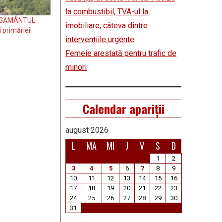
la combustibil, TVA-ul la
ENSĂMÂNTUL.
imobiliare, câteva dintre
i primăriei!
intervențiile urgente
Femeie arestată pentru trafic de
minori
Calendar apariții
august 2026
L
MA
MI
J
V
S
D
1
2
3
4
5
6
7
8
9
10
11
12
13
14
15
16
17
18
19
20
21
22
23
24
25
26
27
28
29
30
31