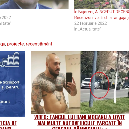
În Bujoreni, A ÎNCEPUT REC
ie 2022
Recenzorii vor fi chiar angajați
litate”
22 februarie 2022
În „Actualitate”
ngu
,
proiecte
,
recensământ
VIDEO: TANCUL LUI DANI MOCANU A LOVIT
ICIA DE
MAI MULTE AUTOVEHICULE PARCATE ÎN
RANȚI
CENTRUL RÂMNICULUI
»»