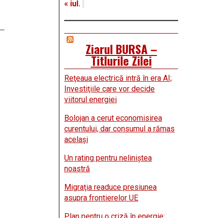
« iul.
Ziarul BURSA –
Titlurile Zilei
Reţeaua electrică intră în era AI;
Investiţiile care vor decide
viitorul energiei
Bolojan a cerut economisirea
curentului, dar consumul a rămas
acelaşi
Un rating pentru neliniştea
noastră
Migraţia readuce presiunea
asupra frontierelor UE
Plan pentru o criză în energie: