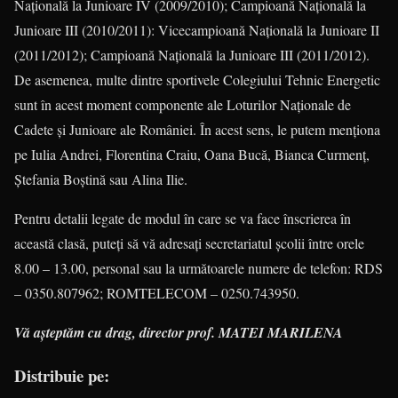
Națională la Junioare IV (2009/2010); Campioană Națională la
Junioare III (2010/2011): Vicecampioană Națională la Junioare II
(2011/2012); Campioană Națională la Junioare III (2011/2012).
De asemenea, multe dintre sportivele Colegiului Tehnic Energetic
sunt în acest moment componente ale Loturilor Naționale de
Cadete și Junioare ale României. În acest sens, le putem menționa
pe Iulia Andrei, Florentina Craiu, Oana Bucă, Bianca Curmenț,
Ștefania Boștină sau Alina Ilie.
Pentru detalii legate de modul în care se va face înscrierea în
această clasă, puteți să vă adresați secre­tariatul școlii între orele
8.00 – 13.00, personal sau la următoarele numere de telefon: RDS
– 0350.807962; ROMTELECOM – 0250.743950.
Vă aşteptăm cu drag, director prof. MATEI MARILENA
Distribuie pe: