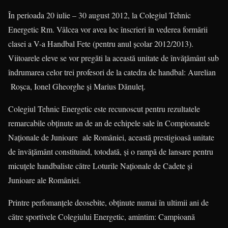
În perioada 20 iulie – 30 august 2012, la Colegiul Tehnic
Energetic Rm. Vâlcea vor avea loc înscrieri în vederea formării
clasei a V-a Hand­bal Fete (pentru anul școlar 2012/2013).
Viitoarele eleve se vor pregăti la această unitate de învățământ sub
îndrumarea celor trei profesori de la catedra de handbal: Aurelian
Roșca, Ionel Gheorghe și Marius Dănuleț.
Colegiul Tehnic Energetic este recunoscut pentru rezultatele
remar­cabile obținute an de an de echipele sale în Compionatele
Naționale de Junioare ale României, această presti­gioasă unitate
de învățământ constituind, totodată, și o rampă de lansare pentru
micuțele handbaliste către Loturile Naționale de Cadete și
Junioare ale României.
Printre perfomanțele deosebite, obținute numai în ultimii ani de
către sportivele Colegiului Energetic, amintim: Campioană