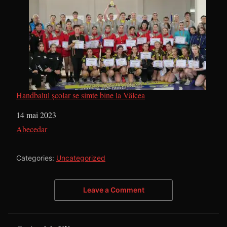
Handbalul școlar se simte bine la Vâlcea
Dată
14 mai 2023
În legătură cu
Abecedar
Categories:
Uncategorized
Leave a Comment