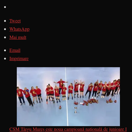
Tweet
WhatsApp
Mai mult
Email
Imprimare
CSM Târgu Mureș este noua campioană națională de junioare I