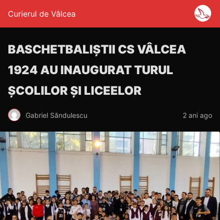
Curierul de Vâlcea
BASCHETBALIȘTII CS VÂLCEA
1924 AU INAUGURAT TURUL
ȘCOLILOR ȘI LICEELOR
Gabriel Săndulescu
2 ani ago