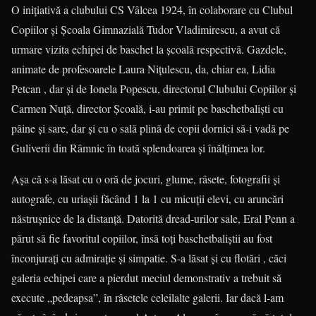
O inițiativă a clubului CS Vâlcea 1924, în colaborare cu Clubul
Copiilor și Școala Gimnazială Tudor Vladimirescu, a avut că
urmare vizita echipei de baschet la școală respectivă. Gazdele,
animate de profesoarele Laura Nițulescu, da, chiar ea, Lidia
Petcan , dar și de Ionela Popescu, directorul Clubului Copiilor și
Carmen Nuță, director Școală, i-au primit pe baschetbaliști cu
pâine și sare, dar și cu o sală plină de copii dornici să-i vadă pe
Guliverii din Râmnic în toată splendoarea și înălțimea lor.
Așa că s-a lăsat cu o oră de jocuri, glume, râsete, fotografii și
autografe, cu uriașii făcând 1 la 1 cu micuții elevi, cu aruncări
năstrușnice de la distanță. Datorită dread-urilor sale, Eral Penn a
părut să fie favoritul copiilor, însă toți baschetbaliștii au fost
înconjurați cu admirație și simpatie. S-a lăsat și cu flotări , căci
galeria echipei care a pierdut meciul demonstrativ a trebuit să
execute „pedeapsa”, în râsetele celeilalte galerii. Iar dacă l-am