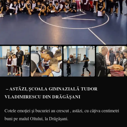
– ASTĂZI, ȘCOALA GIMNAZIALĂ TUDOR
VLADIMIRESCU DIN DRĂGĂȘANI
Cotele emoției și bucuriei au crescut , astăzi, cu câțiva centimetri
buni pe malul Oltului, la Drăgășani.