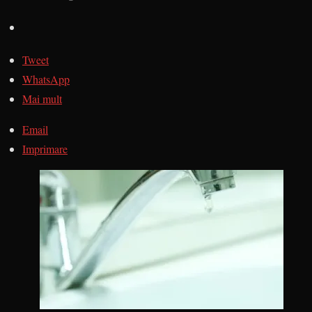
Tweet
WhatsApp
Mai mult
Email
Imprimare