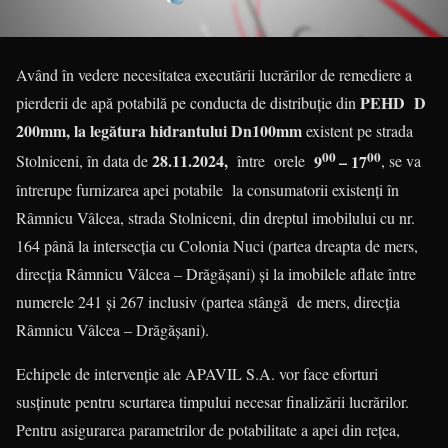
Având în vedere necesitatea executării lucrărilor de remediere a
PEHD D
pierderii de apă potabilă pe conducta de distribuție din
200mm, la legătura hidrantului Dn100mm
existent pe strada
00
00
28.11.2024,
9
– 17
Stolniceni, în data de
între orele
, se va
întrerupe furnizarea apei potabile la consumatorii existenți în
Râmnicu Vâlcea, strada Stolniceni, din dreptul imobilului cu nr.
164 până la intersecția cu Colonia Nuci (partea dreapta de mers,
direcția Râmnicu Vâlcea – Drăgășani) și la imobilele aflate între
numerele 241 și 267 inclusiv (partea stângă de mers, direcția
Râmnicu Vâlcea – Drăgășani).
Echipele de intervenție ale APAVIL S.A. vor face eforturi
susținute pentru scurtarea timpului necesar finalizării lucrărilor.
Pentru asigurarea parametrilor de potabilitate a apei din rețea,