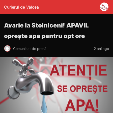
Curierul de Vâlcea
Avarie la Stolniceni! APAVIL
oprește apa pentru opt ore
Comunicat de presă
2 ani ago