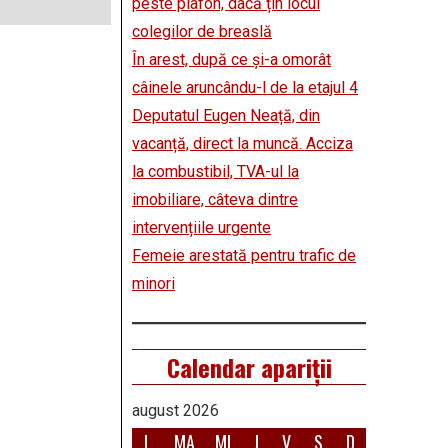
peste plafon, dacă țin locul
colegilor de breaslă
În arest, după ce și-a omorât
câinele aruncându-l de la etajul 4
Deputatul Eugen Neață, din
vacanță, direct la muncă. Acciza
la combustibil, TVA-ul la
imobiliare, câteva dintre
intervențiile urgente
Femeie arestată pentru trafic de
minori
Calendar apariții
august 2026
L
MA
MI
J
V
S
D