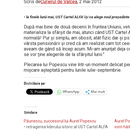
Scris de
Curierul de Valcea
, 2 mai 2012
Vâlcea
• la finele lunii mai, UST Cartel ALFA îşi va alege noul preşedinte
După mai bine de două decenii în fruntea Uniunii, vet
materializa la sfârşit de mai, atunci când UST Cartel 
normală! Pur şi simplu, am obosit, atât fizic dar şi p
vârsta pensionării şi cred că am realizat cam tot cee
aveam de gând să încep acum. Mi-am anunţat deja col
se vor ţine alegerile de la sfârşitul lunii.”
Plecarea lui Popescu vine într-un moment delicat pent
mişcare aşteptată pentru lunile iulie-septembrie.
Distribuie pe:
WhatsApp
Mai mult
Similare
Păunescu, succesorul lui Aurel Popescu
Aurel Pop
• retragerea liderului istoric al UST Cartel ALFA
vom hăitu