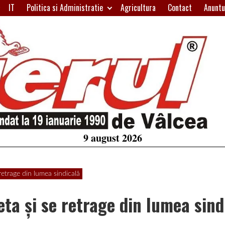
IT
Politica si Administratie
Agricultura
Contact
Anuntu
H
W
A
9 august 2026
retrage din lumea sindicală
ta şi se retrage din lumea sind