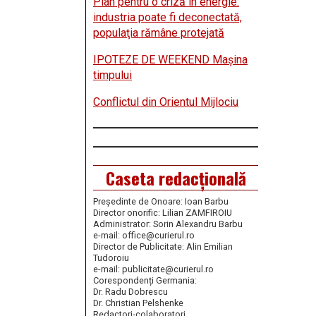
Plan pentru o criză în energie:
industria poate fi deconectată,
populaţia rămâne protejată
IPOTEZE DE WEEKEND Maşina
timpului
Conflictul din Orientul Mijlociu
Caseta redacțională
Președinte de Onoare: Ioan Barbu
Director onorific: Lilian ZAMFIROIU
Administrator: Sorin Alexandru Barbu
e-mail: office@curierul.ro
Director de Publicitate: Alin Emilian
Tudoroiu
e-mail: publicitate@curierul.ro
Corespondenți Germania:
Dr. Radu Dobrescu
Dr. Christian Pelshenke
Redactori-colaboratori