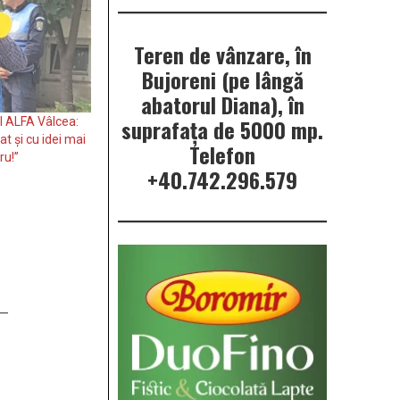
Teren de vânzare, în
Bujoreni (pe lângă
abatorul Diana), în
suprafața de 5000 mp.
l ALFA Vâlcea:
t și cu idei mai
Telefon
ru!”
+40.742.296.579