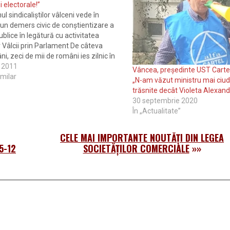
 electorale!”
ul sindicaliștilor vâlceni vede în
un demers civic de conștientizare a
ublice în legătură cu activitatea
or Vâlcii prin Parlament De câteva
i, zeci de mii de români ies zilnic în
entru a protesta față de noul Cod al
 2011
Vâncea, președinte UST Carte
ilele trecute, pe străzile Râmnicului
imilar
„N-am văzut ministru mai ciuda
trăsnite decât Violeta Alexand
30 septembrie 2020
În „Actualitate”
CELE MAI IMPORTANTE NOUTĂŢI DIN LEGEA
5-12
SOCIETĂŢILOR COMERCIALE
»»