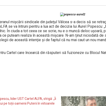
eranul mişcării sindicale din judeţul Vâlcea s-a decis să se retra
ALFA se va întruni pentru a lua act de decizia lui Aurel Popescu: „
sihic. În ciuda a tot ceea ce se scrie, nu e o muncă deloc uşoară, 
a ce puteam realiza în această mişcare. N-am ţinut niciodată de s
egii de această intenţie şi de faptul că nu mai caut un nou mand
ru Cartel care încearcă din răsputeri să fuzioneze cu Blocul Naţ
escu, lider UST Cartel ALFA, strigă: „Îi
i pe toții oamenii Puterii în viitoarele