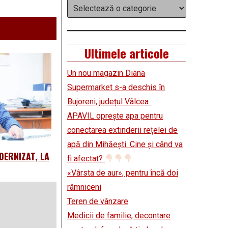
Categorii
Ultimele articole
Un nou magazin Diana
Supermarket s-a deschis în
Bujoreni, județul Vâlcea
APAVIL oprește apa pentru
conectarea extinderii rețelei de
apă din Mihăești. Cine și când va
DERNIZAT, LA
fi afectat?
«Vârsta de aur», pentru încă doi
râmniceni
Teren de vânzare
Medicii de familie, decontare