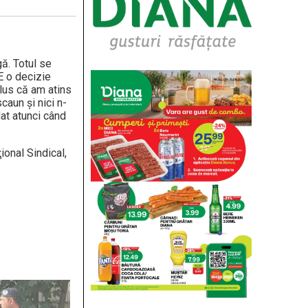
gă. Totul se
E o decizie
plus că am atins
caun şi nici n-
at atunci când
ional Sindical,