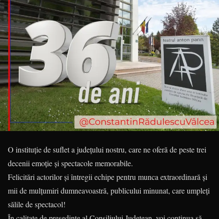
​O instituție de suflet a județului nostru, care ne oferă de peste trei
decenii emoție și spectacole memorabile.
Felicitări actorilor și întregii echipe pentru munca extraordinară și
mii de mulțumiri dumneavoastră, publicului minunat, care umpleți
sălile de spectacol!
​În calitate de președinte al Consiliului Județean, voi continua să