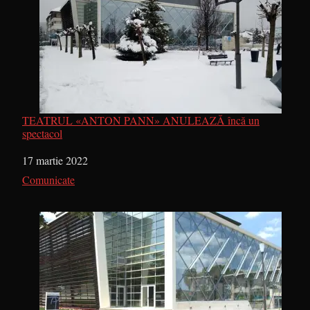
TEATRUL «ANTON PANN» ANULEAZĂ încă un
spectacol
Dată
17 martie 2022
În legătură cu
Comunicate