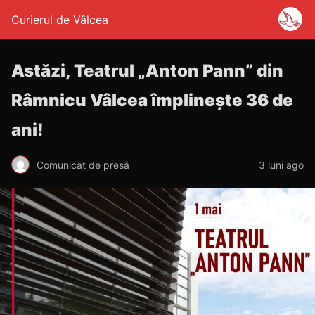
Curierul de Vâlcea
Astăzi, Teatrul „Anton Pann” din
Râmnicu Vâlcea împlinește 36 de
ani!
Comunicat de presă
3 luni ago