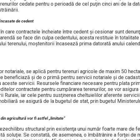
renurilor cedate pentru o perioadă de cel puţin cinci ani de la dat
trăinării.
 încasate de cedent
n care contractele încheiate între cedent şi cesionar sunt denunţ
arendă se face din culpa cedentului, acesta restituie în totalitat
ului terenului, moştenitorii încasează prima datorată anului calend
ilor notariale, se aplică pentru terenuri agricole de maxim 50 hect
beneficiază şi de o primă pentru servicii notariale şi de cadast
ru aceste servicii. Resursele financiare necesare pentru plata pri
ditelor contractate pentru cumpărarea terenurilor, se vor asigura
ii Rurale, iar cele pentru susţinerea cheltuielilor aferente serviciil
mobiliară se asigură de la bugetul de stat, prin bugetul Ministerul
in agricultură vor fi astfel „limitate”
zechilibru structural prin existenţa unui număr foarte mare de f
astă soluţie. Se constată, de asemenea, o îmbătrânire a forţei de