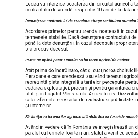
Legea va interzice scoaterea din circuitul agricol a te
contractului de arendă, respectiv 10 ani de la data îns
Denunţarea contractului de arendare atrage restituirea sumelor
Acordarea primelor pentru arendă încetează în cazul î
termenele stabilite. Dacă denunţarea contractului de 
până la data denunţării. În cazul decesului proprietar
s-a produs decesul.
Prima se aplică pentru maxim 50 ha teren agricol de cedent
Atât prima de înstrăinare, cât şi susţinerea cheltuiel
Persoanele care arendează sau vând terenuri agricole 
reprezintă plata integrală a tarifelor percepute pent
cedarea exploataţiei, precum şi pentru garantarea cre
stat, prin bugetul Ministerului Agriculturii şi Dezvoltăr
celor aferente serviciilor de cadastru şi publicitate i
şi Internelor.
Fărâmiţarea terenurilor agricole şi îmbătrânirea forţei de muncă d
Având în vedere că în România se înregistrează un de
paralel cu fermele foarte mari, statul a venit cu ace