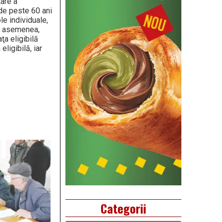
are a
 de peste 60 ani
le individuale,
De asemenea,
ţa eligibilă
ligibilă, iar
Categorii