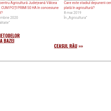
 pentru Agricultură Județeană Vâlcea
Care este stadiul depunerii cer
: CUM POȚI PRIMI 50 HA în concesiune
plată în agricultură?
t?
8 mai 2019
embrie 2020
În „Agricultura”
litate”
METODELOR
A BAZEI
CEASUL RĂU
»»