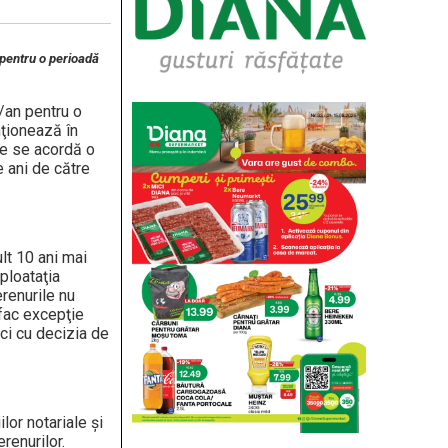
 pentru o perioadă
a/an pentru o
nţionează în
ele se acordă o
e ani de către
lt 10 ani mai
ploataţia
erenurile nu
 fac excepţie
ci cu decizia de
lor notariale şi
renurilor.