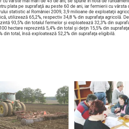
r cu vârste mai mari de 45 de ani, se spune în nota de fundament
entru plata pe suprafaţă au peste 60 de ani, iar fermierii cu vârsta
ului statistic al României 2009, 3,9 milioane de exploataţii agrico
dică, utilizează 65,2%, respectiv 34,8 % din suprafaţa agricolă. 
zintă 93,5% din totalul fermelor şi exploatează 32,3% din suprafa
100 hectare reprezintă 5,4% din total şi deţin 15,5% din suprafaţa e
 din total, însă exploatează 52,2% din suprafaţa eligibilă.