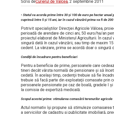
Scris de
Curierul de Valcea
, 2 septembrie 2011
Vâlcea
• Statul va acorda prime între 30 şi 100 de euro pe hectar anual
cuprinsă între 5 şi 15 ani, iar în cazul vânzării prima va fi de 200
Potrivit specialiştilor Direcţiei Agricole Vâlcea, pro
perioadă de arendare de cinci ani, 50 euro/ha/an pen
proiectul elaborat de Ministerul Agriculturii. În cazul
singură dată în cazul vânzării, sau timp de maxim 15 a
cedent. La vânzare, prima se acordă doar o singură d
Condiţii de încadrare pentru beneficiari
Pentru a beneficia de prime, persoanele care cedează 
tineri decât vârsta normală de pensionare şi să încete
cedată. În acelaşi timp, cedenţii trebuie să fie încadra
trebuie să facă parte din exploataţii comasate prin c
persoanele pensionate pe caz de boală, gradele I şi I
la comisia de expertiză medicală.
Scopul acestei prime: stimularea comasării terenurilor agricole
Actul normativ îşi propune să stimuleze comasarea tere
a serviciilor de cadastru şi publicitate imobiliară, p