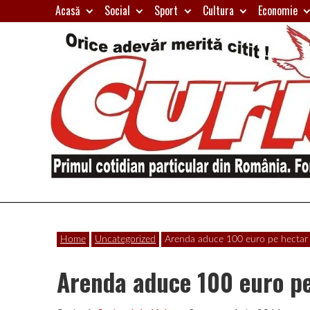
Skip
Acasă
Social
Sport
Cultura
Economie
to
content
Primul
Curierul
cotidian
Home
Uncategorized
Arenda aduce 100 euro pe hectar
particular
de
din
Arenda aduce 100 euro p
România