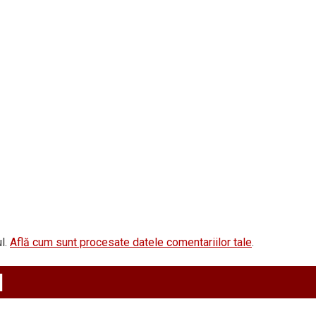
l.
Află cum sunt procesate datele comentariilor tale
.
d