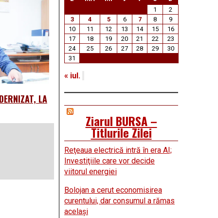
1
2
3
4
5
6
7
8
9
10
11
12
13
14
15
16
17
18
19
20
21
22
23
24
25
26
27
28
29
30
31
« iul.
DERNIZAT, LA
Ziarul BURSA –
Titlurile Zilei
Reţeaua electrică intră în era AI;
Investiţiile care vor decide
viitorul energiei
Bolojan a cerut economisirea
curentului, dar consumul a rămas
acelaşi