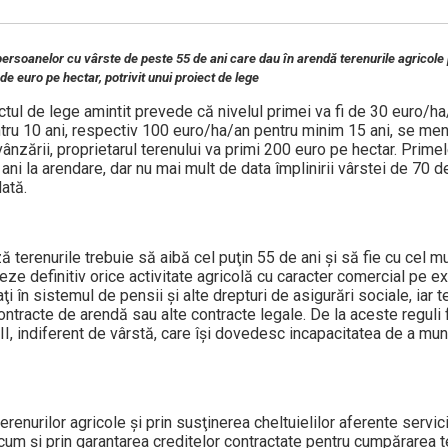
 persoanelor cu vârste de peste 55 de ani care dau în arendă terenurile agricole
 de euro pe hectar, potrivit unui proiect de lege
iectul de lege amintit prevede că nivelul primei va fi de 30 euro/h
tru 10 ani, respectiv 100 euro/ha/an pentru minim 15 ani, se me
 vânzării, proprietarul terenului va primi 200 euro pe hectar. Prim
ni la arendare, dar nu mai mult de data împlinirii vârstei de 70 d
ată.
terenurile trebuie să aibă cel puţin 55 de ani şi să fie cu cel mu
ze definitiv orice activitate agricolă cu caracter comercial pe ex
ţi în sistemul de pensii şi alte drepturi de asigurări sociale, iar t
ontracte de arendă sau alte contracte legale. De la aceste reguli
I, indiferent de vârstă, care îşi dovedesc incapacitatea de a mun
nurilor agricole şi prin susţinerea cheltuielilor aferente servicii
recum şi prin garantarea creditelor contractate pentru cumpărarea te