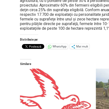
agricultură, cu o pondere de peste 50% a persoanelo
proiectului. Aproximativ 60% din fermierii eligibili p
deţin circa 25% din suprafaţa eligibilă. Conform anuar
respectiv 17.700 de exploataţii cu personalitate juri
fermele cu suprafeţe între unul şi zece hectare repre
pentru plăţile directe pe suprafaţă, fermele între 10-
exploataţiile de peste 100 de hectare reprezintă 1,1%
Distribuie pe:
WhatsApp
Mai mult
Similare