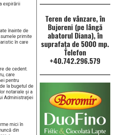
a expirării
Teren de vânzare, în
Bujoreni (pe lângă
ate înainte de
abatorul Diana), în
e sumele primite
suprafața de 5000 mp.
aristic în care
Telefon
+40.742.296.579
are de cedent.
ru, care
mei pentru
 de la bugetul de
or notariale şi a
ui Administraţiei
erme mici în
 muncă din