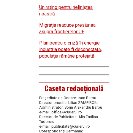
Un rating pentru neliniştea
noastră
Migraţia readuce presiunea
asupra frontierelor UE
Plan pentru o criză în energie:
industria poate fi deconectată,
populaţia rămâne protejată
Caseta redacțională
Președinte de Onoare: Ioan Barbu
Director onorific: Lilian ZAMFIROIU
Administrator: Sorin Alexandru Barbu
e-mail: office@curierul.ro
Director de Publicitate: Alin Emilian
Tudoroiu
e-mail: publicitate@curierul.ro
Corespondenți Germania: