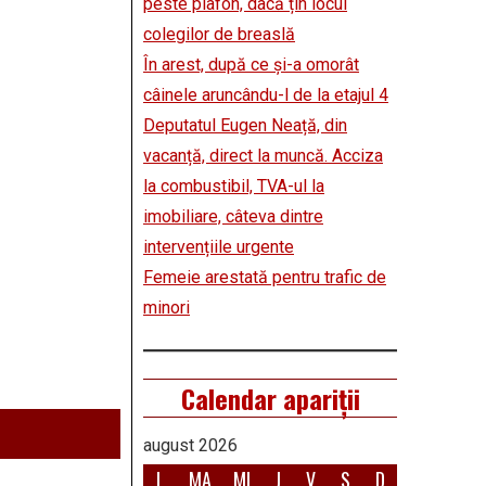
peste plafon, dacă țin locul
colegilor de breaslă
În arest, după ce și-a omorât
câinele aruncându-l de la etajul 4
Deputatul Eugen Neață, din
vacanță, direct la muncă. Acciza
la combustibil, TVA-ul la
imobiliare, câteva dintre
intervențiile urgente
Femeie arestată pentru trafic de
minori
Calendar apariții
august 2026
L
MA
MI
J
V
S
D