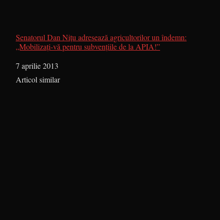
Senatorul Dan Niţu adresează agricultorilor un îndemn:
„Mobilizaţi-vă pentru subvenţiile de la APIA!”
Dată
7 aprilie 2013
În legătură cu
Articol similar