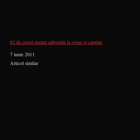
82 de cereri pentru subvenții la ovine și caprine
Dată
7 iunie 2011
În legătură cu
Articol similar