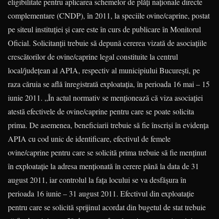
eligibilitate pentru aplicarea schemelor de plăţi naţionale directe
complementare (CNDP), în 2011, la speciile ovine/caprine, postat
pe siteul instituţiei şi care este în curs de publicare în Monitorul
Oficial. Solicitanţii trebuie să depună cererea vizată de asociaţiile
crescătorilor de ovine/caprine legal constituite la centrul
local/judeţean al APIA, respectiv al municipiului Bucureşti, pe
raza căruia se află înregistrată exploataţia, în perioada 16 mai – 15
iunie 2011. „În actul normativ se menţionează că viza asociaţiei
atestă efectivele de ovine/caprine pentru care se poate solicita
prima. De asemenea, beneficiarii trebuie să fie înscrişi în evidenţa
APIA cu cod unic de identificare, efectivul de femele
ovine/caprine pentru care se solicită prima trebuie să fie menţinut
în exploataţie la adresa menţionată în cerere până la data de 31
august 2011, iar controlul la faţa locului se va desfăşura în
perioada 16 iunie – 31 august 2011. Efectivul din exploataţie
pentru care se solicită sprijinul acordat din bugetul de stat trebuie