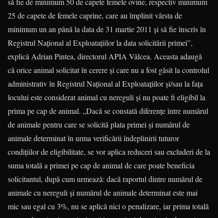
să fie de minimum 50 de capete femele ovine, respectiv minimum
25 de capete de femele caprine, care au împlinit vârsta de
minimum un an până la data de 31 martie 2011 şi să fie înscris în
Registrul Naţional al Exploataţiilor la data solicitării primei”,
explică Adrian Pintea, directorul APIA Vâlcea. Aceasta adaugă
că orice animal solicitat în cerere şi care nu a fost găsit la controlul
administrativ în Registrul Naţional al Exploataţiilor şi/sau la faţa
locului este considerat animal cu nereguli şi nu poate fi eligibil la
prima pe cap de animal. „Dacă se constată diferenţe între numărul
de animale pentru care se solicită plata primei şi numărul de
animale determinat în urma verificării îndeplinirii tuturor
condiţiilor de eligibilitate, se vor aplica reduceri sau excluderi de la
suma totală a primei pe cap de animal de care poate beneficia
solicitantul, după cum urmează: dacă raportul dintre numărul de
animale cu nereguli și numărul de animale determinat este mai
mic sau egal cu 3%, nu se aplică nici o penalizare, iar prima totală