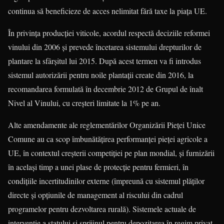
continua să beneficieze de acces nelimitat fără taxe la piața UE.
În privința producției viticole, acordul respectă deciziile reformei
vinului din 2006 și prevede încetarea sistemului drepturilor de
plantare la sfârșitul lui 2015. După acest termen va fi introdus
sistemul autorizării pentru noile plantații create din 2016, la
recomandarea formulată în decembrie 2012 de Grupul de înalt
Nivel al Vinului, cu creșteri limitate la 1% pe an.
Alte amendamente ale reglemen­tărilor Organizării Pieței Unice
Comune au ca scop îmbunătățirea performanței pieței agricole a
UE, în contextul crește­rii competiției pe plan mondial, și furni­zării
în același timp a unei plase de pro­tecție pentru fermieri, în
condițiile incer­ti­tudinilor externe (împreună cu sistemul plăților
directe și opțiunile de manage­ment al riscului din cadrul
programelor pen­tru dezvoltarea rurală). Sistemele ac­tuale de
intervenție a statului și spriji­nul pentru depozitarea în regim privat