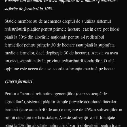
Fiecare stat membru va avea opțiunea de a limita “pierderile”
suferite de fermieri la 30%.
Statele membre au de asemenea dreptul de a utiliza sistemul
redistribuirii plăților pentru primele hectare, caz în care pot folosi
până la 30% din alocările naționale pentru a-i redistribui
fermierilor pentru primele 30 de hectare (sau până la suprafața
medie a fermelor, dacă de­pă­șește 30 de hectare). Acesta va avea
un efect semnificativ în privința redistri­buirii fondurilor. O altă
opþiune este aceea de a se acorda subvenția maximă pe hectar.
Tinerii fermieri
Pentru a încuraja reînnoirea gene­rațiilor (care se ocupă de
agricultură), sis­te­mul plăților simple prevede acorda­rea tinerilor
fermieri (care au sub 40 de ani) o creștere de 25% a subvențiilor în
pri­mii cinci ani de la instalare. Aceste subvenții vor fi finanțate
până la 2% din alocările naționale și vor fi obligatorii pen­­tru toate