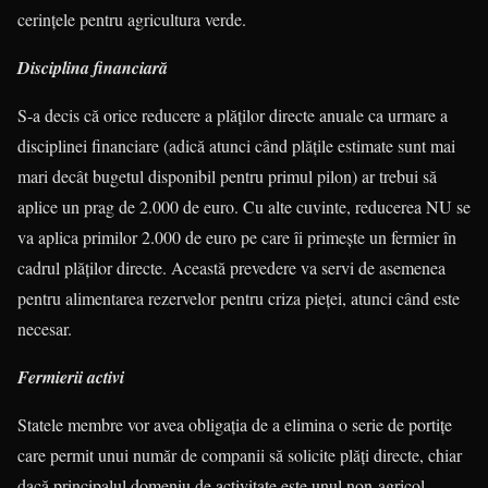
cerințele pentru agricultura verde.
Disciplina financiară
S-a decis că orice reducere a plă­ților directe anuale ca urmare a
disci­pli­nei financiare (adică atunci când plățile estimate sunt mai
mari decât bugetul disponibil pentru primul pilon) ar trebui să
aplice un prag de 2.000 de euro. Cu alte cuvinte, reducerea NU se
va aplica primilor 2.000 de euro pe care îi pri­meș­te un fermier în
cadrul plăților directe. Această prevedere va servi de ase­me­nea
pentru alimentarea rezervelor pen­tru criza pieței, atunci când este
necesar.
Fermierii activi
Statele membre vor avea obligația de a elimina o serie de portițe
care per­mit unui număr de companii să solicite plăți directe, chiar
dacă principalul do­me­niu de activitate este unul non-agricol