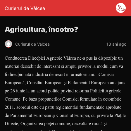
Curierul de Vâlcea
Agricultura, încotro?
Curierul de Valcea
13 ani ago
Conducerea Direcþiei Agricole Vâlcea ne-a pus la dispoziþie un
material deosebit de interesant şi amplu privitor la modul cum va
fi direcþionatã industria de resort în urmãtorii ani: „Comisia
Europeanã, Consiliul European și Parlamentul European au ajuns
pe 26 iunie la un acord politic privind reforma Politicii Agricole
Comune. Pe baza propunerilor Comisiei formulate în octombrie
2011, acordul este cu patru reglementãri fundamentale aprobate
de Parlamentul European și Consiliul Europei, cu privire la Plãțile
Directe, Organizarea pieței comune, dezvoltare ruralã și