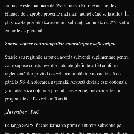
cumulate este mai mare de 5%. Comisia Europeană are fle­xi­
bilitatea de a aproba procente mai mari, atunci când se justifică. În
plus, exis­tă posibilitatea acordării subvenții cu­mulate de 2% pentru
culturile de proteină.
Zonele supuse constrângerilor naturale/zone defavorizate
Statele sau regiunile ar putea acorda subvenții suplimentare pentru
zone supuse constrângerilor naturale (definite astfel conform
reglementărilor privind dezvoltarea rurală) în valoare totală de
până la 5% din alocarea na­țională. Această decizie este opțională
și nu afectează opțiunile privind aceste zone, prevăzute deja în
programele de Dezvoltare Rurală.
„Înverzirea” PAC
Pe lângă SAPS, fiecare fermă va primi o anumită subvenție pe
hectar pentru respectarea anumitor practici benefice pentru climat