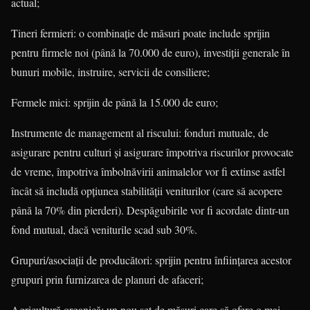
actual;
Tineri fermieri: o combinație de măsuri poate include sprijin
pentru firmele noi (până la 70.000 de euro), investiții generale în
bunuri mobile, instruire, servicii de consiliere;
Fermele mici: sprijin de până la 15.000 de euro;
Instrumente de management al ris­cu­lui: fonduri mutuale, de
asigurare pen­tru culturi și asigurare împotriva ris­cu­rilor provocate
de vreme, împotriva îmbol­nă­virii animalelor vor fi extinse astfel
încât să includă opțiunea stabilității veniturilor (care să acopere
până la 70% din pierderi). Despăgubirile vor fi acordate dintr-un
fond mutual, dacă veniturile scad sub 30%.
Grupuri/asociații de producători: sprijin pentru înființarea acestor
grupuri prin furnizarea de planuri de afaceri;
Agricultură organică: un nou set de măsuri care să ofere o mai