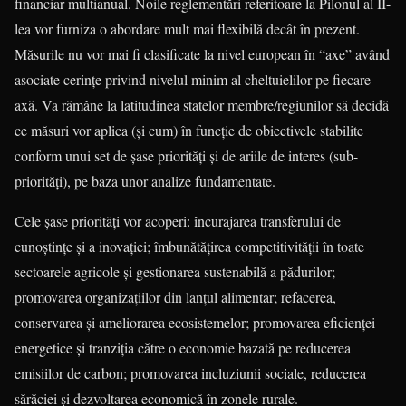
financiar multianual. Noile regle­men­tări referitoare la Pilonul al II-
lea vor furniza o abordare mult mai flexibilă de­cât în prezent.
Măsurile nu vor mai fi cla­sificate la nivel european în “axe” având
asociate cerințe privind nivelul minim al cheltuielilor pe fiecare
axă. Va rămâne la latitudinea statelor membre/regiunilor să decidă
ce măsuri vor aplica (și cum) în funcție de obiectivele stabilite
conform unui set de șase priorități și de ariile de interes (sub-
priorități), pe baza unor analize fundamentate.
Cele șase priorități vor acoperi: încurajarea transferului de
cunoștințe și a inovației; îmbunătățirea competitivității în toate
sectoarele agricole și gestio­na­rea sustenabilă a pădurilor;
promovarea organizațiilor din lanțul alimentar; reface­rea,
conservarea și ameliorarea ecosis­te­melor; promovarea eficienței
energe­tice și tranziția către o economie bazată pe reducerea
emisiilor de carbon; pro­mo­varea incluziunii sociale, reducerea
sărăciei și dezvoltarea economică în zonele rurale.