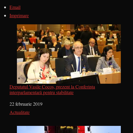
Email
Imprimare
Deputatul Vasile Cocoș, prezent la Conferința
interparlamentară pentru stabilitate
Dată
22 februarie 2019
În legătură cu
Actualitate