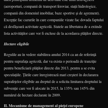
(aeroporturi, companii de transport fero­viar, stații hidrologice,
companii din do­meniul imobiliar, baze sportive și de agre­ment).
Excepție fac cazurile în care companiile vizate fac dovada faptului
că desfășoară activitate agricolă. Statele au libertatea de a extinde
lista activităților care vor fi excluse de la acordarea plă­ților directe.
Hectare eligibile
Regulile au în vedere stabilirea anului 2014 ca an de referință
pentru su­prafața agricolă, dar va exista o perioadă de tranziție
pentru beneficiarii plăților directe din 2013, pentru a se evita
speculațiile. Țările care înregistrează mari creșteri în declararea
suprafețelor eligibile au dreptul de a solicita limitarea dreptului la
subvenție care vor fi alocate în 2015, la 135% sau 145% din
numărul de hectare declarate în 2009.
II. Mecanisme de management al pieței europene