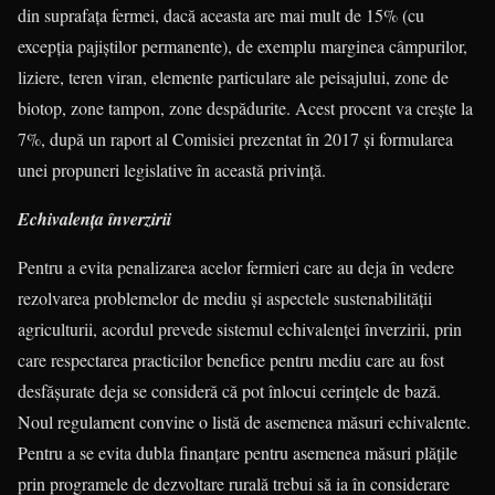
din suprafața fermei, dacă aceasta are mai mult de 15% (cu
excepția pajiștilor permanente), de exem­plu marginea câmpurilor,
liziere, teren viran, elemente particulare ale pei­sa­jului, zone de
biotop, zone tampon, zone despădurite. Acest procent va crește la
7%, după un raport al Comisiei prezentat în 2017 și formularea
unei propuneri legislative în această privință.
Echivalența înverzirii
Pentru a evita penalizarea acelor fermieri care au deja în vedere
rezol­varea problemelor de mediu și aspectele sustenabilității
agriculturii, acordul pre­vede sistemul echivalenței înverzirii, prin
care respectarea practicilor benefice pentru mediu care au fost
desfășurate deja se consideră că pot înlocui cerințele de bază.
Noul regulament convine o listă de asemenea măsuri echivalente.
Pen­tru a se evita dubla finanțare pentru ase­me­nea măsuri plățile
prin programele de dez­voltare rurală trebui să ia în consi­de­rare