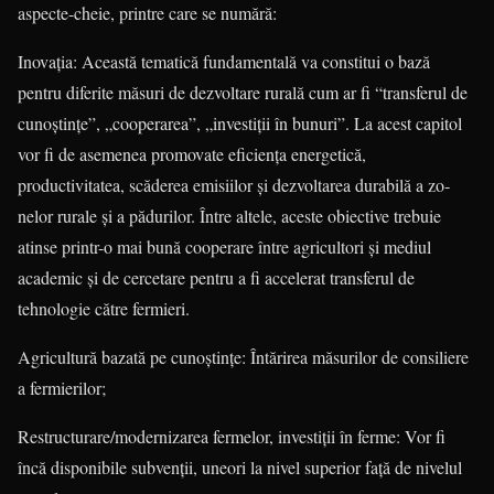
aspecte-cheie, printre care se numără:
Inovația: Această tematică funda­men­tală va constitui o bază
pentru diferite măsuri de dezvoltare rurală cum ar fi “transferul de
cunoștințe”, „coope­ra­rea”, „investiții în bunuri”. La acest capi­tol
vor fi de asemenea promovate efici­ența energetică,
productivitatea, scă­de­rea emisiilor și dezvoltarea durabilă a zo­
nelor rurale și a pădurilor. Între altele, aceste obiective trebuie
atinse printr-o mai bună cooperare între agricultori și mediul
academic și de cercetare pentru a fi accelerat transferul de
tehnologie către fermieri.
Agricultură bazată pe cunoștințe: Întărirea măsurilor de consiliere
a fermierilor;
Restructurare/modernizarea ferme­lor, investiții în ferme: Vor fi
încă dis­po­ni­bile subvenții, uneori la nivel superior față de nivelul