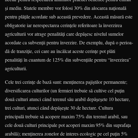
și mediu. Statele membre vor folosi 30% din alocarea na­țio­nală
pentru plățile acordate sub aceas­tă prevedere. Această măsură este
obligatorie iar nerespectarea cerin­țele referitoare la înverzirea
agriculturii vor atrage penalități care depășesc ni­velul sumelor
acordate ca subvenții pen­tru înverzire. De exemplu, după o peri­oa­
dă de tranziție, cei care au încălcat aceste cerințe pot plăti
penalități în cuantum de 125% din subvențiile pentru “înverzirea”
agriculturii.
Cele trei cerințe de bază sunt: men­ținerea pajiștilor permanente;
diver­sifi­ca­rea culturilor (un fermieri trebuie să cul­tive cel puțin
două culturi atunci când te­re­nul său arabil depășeșete 10 hectare,
trei culturi, atunci când depășește 30 de hectare. Cultura
principală trebuie să acopere maxim 75% din terenul arabil, sau
cele două culturi principale pot aco­peri maxim 95% din suprafața
arabilă); menținerea zonelor de interes ecologic pe cel puțin 5%