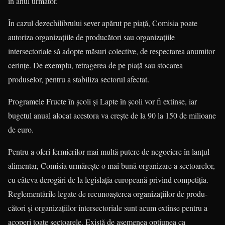
în anul următor.
În cazul dezechilibrului sever apărut pe piață, Comisia poate
autoriza orga­nizațiile de producători sau organizațiile
intersectoriale să adopte măsuri colec­tive, de respectarea anumitor
cerințe. De exemplu, retragerea de pe piață sau stocarea
produselor, pentru a stabiliza sectorul afectat.
Programele Fructe în școli și Lapte în școli vor fi extinse, iar
bugetul anual alocat acestora va crește de la 90 la 150 de milioane
de euro.
Pentru a oferi fermierilor mai multă putere de negociere în lanțul
alimentar, Comisia urmărește o mai bună organizare a sectoarelor,
cu câteva derogări de la legislația europeană pri­vind competiția.
Reglementările legate de recunoașterea organizațiilor de pro­du­
cători și organizațiilor intersectoriale sunt acum extinse pentru a
acoperi toate sectoarele. Există de asemenea opțiu­nea ca