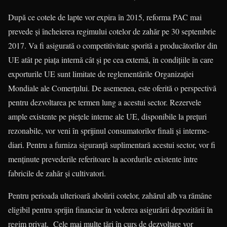
După ce cotele de lapte vor expira în 2015, reforma PAC mai
prevede și înche­ierea regimului cotelor de zahăr pe 30 septembrie
2017. Va fi asigurată o com­petitivitate sporită a producătorilor din
UE atât pe piața internă cât și pe cea externă, în condițiile în care
exporturile UE sunt limitate de reglementările Orga­nizației
Mondiale ale Comerțului. De ase­menea, este oferită o perspectivă
pentru dezvoltarea pe termen lung a aces­tui sector. Rezervele
ample exis­tente pe piețele interne ale UE, dis­po­nibile la prețuri
rezonabile, vor veni în sprijinul consumatorilor finali și interme­
diari. Pentru a furniza siguranță supli­men­tară acestui sector, vor fi
menținute prevederile referitoare la acordurile exis­tente între
fabricile de zahăr și culti­vatori.
Pentru perioada ulterioară abolirii cotelor, zahărul alb va rămâne
eligibil pentru sprijin financiar în vederea asigurării depozitării în
regim privat. Cele mai multe țări în curs de dezvoltare vor