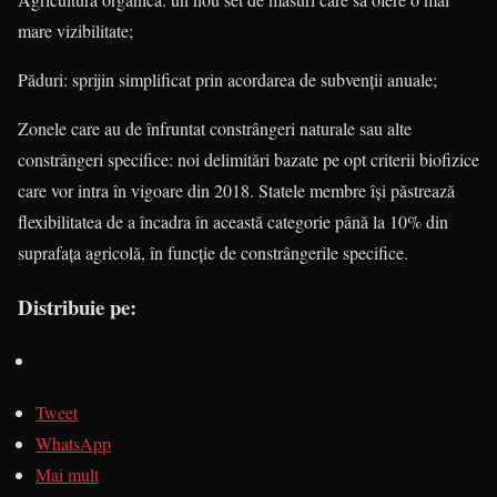
mare vizibili­tate;
Păduri: sprijin simplificat prin acor­da­rea de subvenții anuale;
Zonele care au de înfruntat cons­trân­geri naturale sau alte
constrângeri specifice: noi delimitări bazate pe opt cri­terii biofizice
care vor intra în vigoare din 2018. Statele membre își păstrează
fle­xi­­bilitatea de a încadra în această cate­go­rie până la 10% din
suprafața agri­co­lă, în funcție de constrângerile speci­fice.
Distribuie pe:
Tweet
WhatsApp
Mai mult