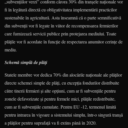
„subvențiilor verzi” con­­form cărora 30% din tranșele națio­nale vor
fi în legătură directă cu obliga­ti­vi­tatea implementării practicilor
suste­na­bile în agricultură. Asta înseamnă că o par­te semnificativă
din subvenții vor fi le­gate în viitor de recompensarea fer­mie­ri­lor
care furnizează servicii publice prin pro­tejarea mediului. Toate
plățile vor fi acor­date în funcție de respectarea anu­mi­tor cerințe de
mediu.
Schemă simplă de plăți
Statele membre vor dedica 70% din alocările naționale ale plăților
directe sche­mei simple de plăți, cu excepția fon­durilor distribuite
către tinerii fermieri și alte opțiuni, cum ar fi subvențiile pentru
zonele defavorizate și pentru fermele mici, plățile redistribuite,
cum ar fi sub­ven­­țiile cumulate. Pentru EU -12, terme­nul limită
pentru intrarea în vigoare a sistemului simplu, într-o singură tranșă
a plăților pentru suprafață va fi extins până în 2020.