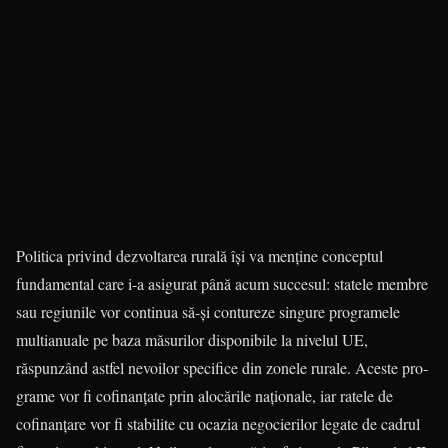
Politica privind dezvoltarea rurală își va menține conceptul
fundamental care i-a asigurat până acum succesul: statele membre
sau regiunile vor continua să-și contureze singure programele
multia­nua­le pe baza măsurilor disponibile la nivelul UE,
răspunzând astfel nevoilor specifice din zonele rurale. Aceste pro­
grame vor fi cofinanțate prin alocările naționale, iar ratele de
cofinanțare vor fi stabilite cu ocazia negocierilor legate de cadrul