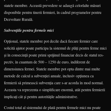
statele membre. Această pre­ve­dere se adaugă celorlalte măsuri
dis­ponibile pentru tinerii fermieri, în ca­drul programelor pentru
Dezvoltare Ru­rală.
Subvențiile pentru fermele mici
Opțional, statele membre pot decile dacă fiecare fermier care
solicită ajutor poate participa la sistemul de plăți pen­tru ferme mici
și în consecință poate primi sprijinul financiar decis de statul res­
pectiv, în cuantum de 500 – 1250 de euro, indiferent de
dimensiunea fermei. Statele membre pot opta dintre mai mul­te
metode de calcul a subvenției anuale, inclusiv opțiunea ca
fermierii să pri­meas­că subvenția care s-ar acorda în mod normal.
Aceasta va reprezenta o simpli­fi­care enormă, atât pentru fermierii
impli­cați cât și pentru autoritățile adminis­tra­tive.
Costul total al sistemului de plată pentru fermele mici nu poate