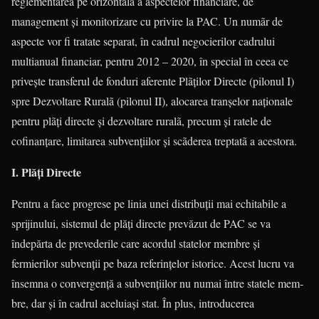
reglementarea pe orizontalã a aspectelor financiare, de
management și monitorizare cu privire la PAC. Un numãr de
aspecte vor fi tratate separat, în cadrul negocierilor cadrului
multianual financiar, pentru 2012 – 2020, în special în ceea ce
privește transferul de fonduri aferente Plãților Directe (pilonul I)
spre Dezvoltare Ruralã (pilonul II), alocarea tranșelor naționale
pentru plãți directe și dezvoltare ruralã, precum și ratele de
cofinanțare, limitarea subvențiilor și scãderea treptatã a acestora.
I. Plăți Directe
Pentru a face progrese pe linia unei distribuții mai echitabile a
sprijinului, sistemul de plăți directe prevăzut de PAC se va
îndepărta de prevederile care acordul statelor membre și
fermierilor subvenții pe baza referințelor istorice. Acest lucru va
însemna o convergență a sub­vențiilor nu numai între statele mem­
bre, dar și în cadrul aceluiași stat. În plus, introducerea