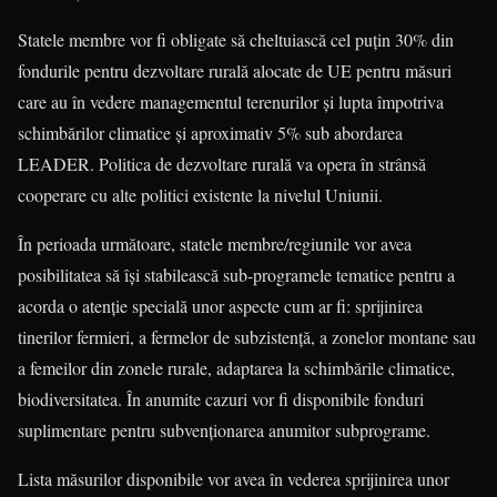
Statele membre vor fi obligate să chel­tuiască cel puțin 30% din
fondurile pen­tru dezvoltare rurală alocate de UE pentru măsuri
care au în vedere mana­gementul terenurilor și lupta împotriva
schimbărilor climatice și aproximativ 5% sub abordarea
LEADER. Politica de dezvoltare rurală va opera în strânsă
cooperare cu alte politici existente la nivelul Uniunii.
În perioada următoare, statele mem­bre/regiunile vor avea
posibilitatea să își stabilească sub-programele tematice pentru a
acorda o atenție specială unor aspecte cum ar fi: sprijinirea
tinerilor fer­mieri, a fermelor de subzistență, a zone­lor montane sau
a femeilor din zonele rurale, adaptarea la schimbările clima­tice,
biodiversitatea. În anumite cazuri vor fi disponibile fonduri
suplimentare pen­tru subvenționarea anumitor subpro­grame.
Lista măsurilor disponibile vor avea în vederea sprijinirea unor