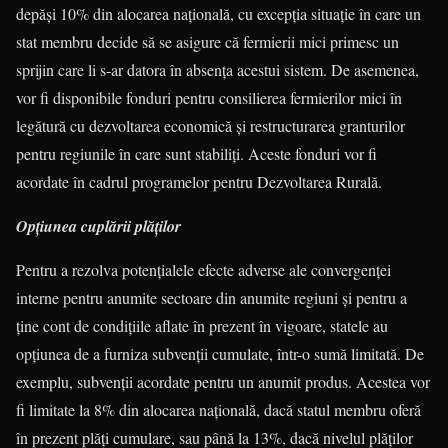
depăși 10% din alocarea națională, cu excepția situație în care un
stat membru decide să se asigure că fermierii mici primesc un
sprijin care li s-ar datora în absența acestui sistem. De asemenea,
vor fi dis­ponibile fonduri pentru consilierea fer­mie­rilor mici în
legătură cu dezvoltarea economică și restructurarea granturilor
pentru regiunile în care sunt stabiliți. Aceste fonduri vor fi
acordate în cadrul programelor pentru Dezvoltarea Rurală.
Opțiunea cuplării plăților
Pentru a rezolva potențialele efecte adverse ale convergenței
interne pentru anumite sectoare din anumite regiuni și pentru a
ține cont de condițiile aflate în prezent în vigoare, statele au
opțiunea de a furniza subvenții cumulate, într-o sumă limitată. De
exemplu, subvenții acor­­date pentru un anumit produs. Aces­tea vor
fi limitate la 8% din alocarea na­țio­­nală, dacă statul membru oferă
în pre­zent plăți cumulare, sau până la 13%, dacă nivelul plăților