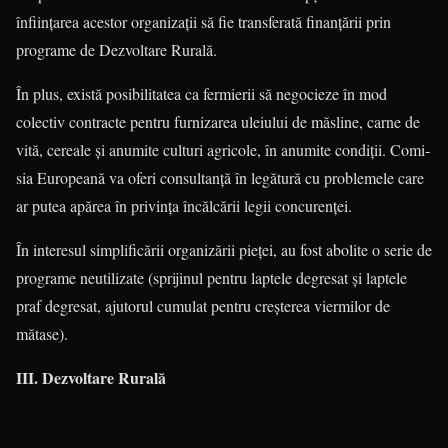
înființarea acestor organizații să fie transferată finanțării prin
programe de Dezvoltare Rurală.
În plus, există posibilitatea ca fer­mie­rii să negocieze în mod
colectiv con­tracte pentru furnizarea uleiului de măs­line, carne de
vită, cereale și anumite cul­­turi agricole, în anumite condiții. Co­mi­
sia Europeană va oferi consultanță în legătură cu problemele care
ar putea apă­rea în privința încălcării legii concu­renței.
În interesul simplificării organizării pieței, au fost abolite o serie de
pro­gra­me neutilizate (sprijinul pentru laptele de­gresat și laptele
praf degresat, ajut­o­rul cumulat pentru creșterea viermilor de
mătase).
III. Dezvoltare Rurală