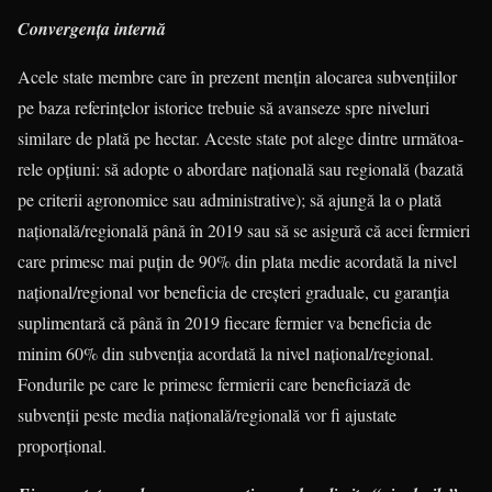
Convergența internă
Acele state membre care în prezent mențin alocarea subvențiilor
pe baza referințelor istorice trebuie să avanseze spre niveluri
similare de plată pe hectar. Aceste state pot alege dintre următoa­
rele opțiuni: să adopte o abordare națională sau regională (bazată
pe criterii agronomice sau administrative); să ajungă la o plată
națională/regională până în 2019 sau să se asigură că acei fermieri
care primesc mai puțin de 90% din plata medie acordată la nivel
națio­nal/regional vor beneficia de creșteri gra­duale, cu garanția
suplimentară că până în 2019 fiecare fermier va beneficia de
minim 60% din subvenția acordată la nivel național/regional.
Fondurile pe care le primesc fermierii care beneficiază de
subvenții peste media națională/regio­nală vor fi ajustate
proporțional.