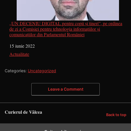
„UN DECENIU DIGITAL pentru copii și tineri”, pe ordinea
de zi a Comisiei pentru tehnologia informațiilor și
comunicațiilor din Parlamentul României
Dată
15 iunie 2022
În legătură cu
Actualitate
Categories:
Uncategorized
Leave a Comment
Curierul de Vâlcea
Back to top