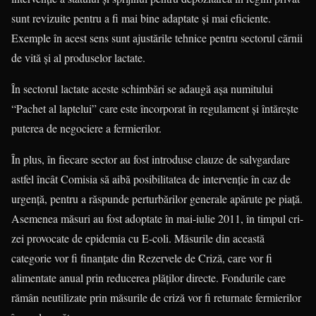
sunt revizuite pentru a fi mai bine adap­tate și mai eficiente.
Exemple în acest sens sunt ajustările tehnice pentru sec­to­rul cărnii
de vită și al produselor lactate.
În sectorul lactate aceste schimbări se adaugă așa numitului
“Pachet al laptelui” care este încorporat în regula­ment și întărește
puterea de negociere a fermierilor.
În plus, în fiecare sector au fost introduse clauze de salvgardare
astfel încât Comisia să aibă posibilitatea de intervenție în caz de
urgență, pentru a răspunde perturbărilor generale apărute pe piață.
Asemenea măsuri au fost adop­tate în mai-iulie 2011, în timpul cri­
zei provocate de epidemia cu E-coli. Măsurile din această
categorie vor fi finanțate din Rezervele de Criză, care vor fi
alimentate anual prin reducerea plăților directe. Fondurile care
rămân neutilizate prin măsurile de criză vor fi returnate fermierilor