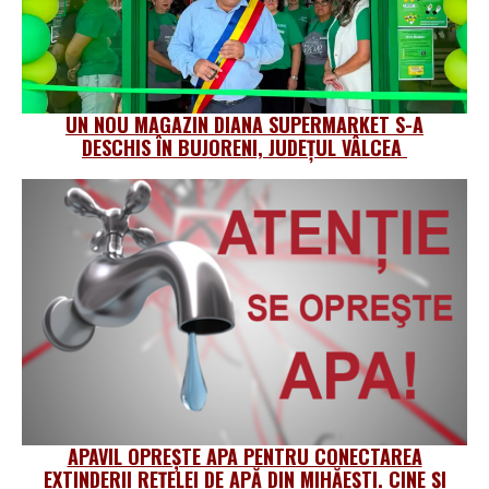
UN NOU MAGAZIN DIANA SUPERMARKET S-A
DESCHIS ÎN BUJORENI, JUDEȚUL VÂLCEA
APAVIL OPREȘTE APA PENTRU CONECTAREA
EXTINDERII REȚELEI DE APĂ DIN MIHĂEȘTI. CINE ȘI