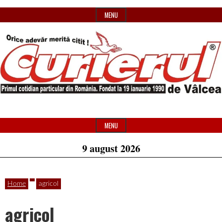
Skip
MENU
to
content
Primul
Header
Curierul
cotidian
Widget
MENU
particular
Area
9 august 2026
de
din
România
Home
agricol
Vâlcea
agricol