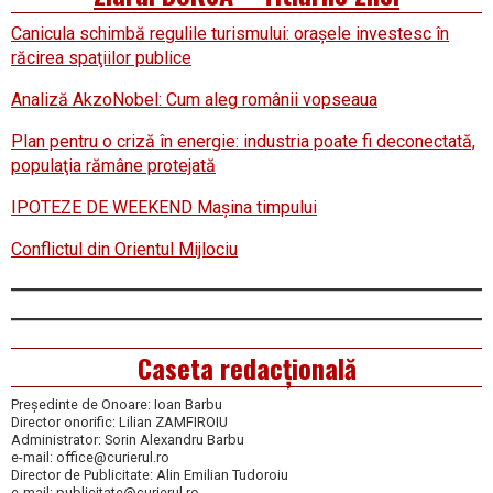
Canicula schimbă regulile turismului: oraşele investesc în
răcirea spaţiilor publice
Analiză AkzoNobel: Cum aleg românii vopseaua
Plan pentru o criză în energie: industria poate fi deconectată,
populaţia rămâne protejată
IPOTEZE DE WEEKEND Maşina timpului
Conflictul din Orientul Mijlociu
Caseta redacțională
Președinte de Onoare: Ioan Barbu
Director onorific: Lilian ZAMFIROIU
Administrator: Sorin Alexandru Barbu
e-mail: office@curierul.ro
Director de Publicitate: Alin Emilian Tudoroiu
e-mail: publicitate@curierul.ro