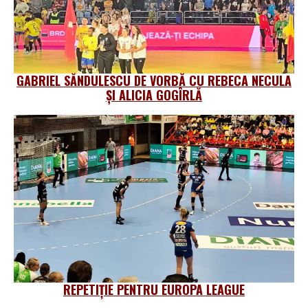
GABRIEL SĂNDULESCU DE VORBĂ CU REBECA NECULA
ȘI ALICIA GOGÎRLĂ
REPETIȚIE PENTRU EUROPA LEAGUE