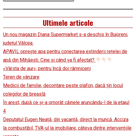
Ultimele articole
Un nou magazin Diana Supermarket s-a deschis în Bujoreni,
județul Vâlcea
APAVIL oprește apa pentru conectarea extinderii rețelei de
apă din Mihăești. Cine și când va fi afectat?
«Vârsta de aur», pentru încă doi râmniceni
Teren de vânzare
Medicii de familie, decontare peste plafon, dacă țin locul
colegilor de breaslă
În arest, după ce și-a omorât câinele aruncându-l de la etajul
4
Deputatul Eugen Neață, din vacanță, direct la muncă. Acciza
la combustibil, TVA-ul la imobiliare, câteva dintre intervențiile