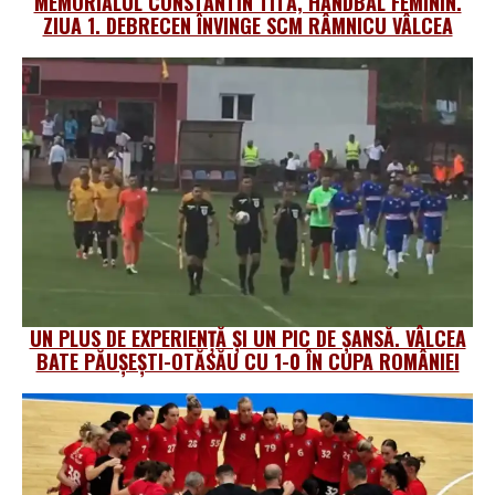
MEMORIALUL CONSTANTIN TITĂ, HANDBAL FEMININ.
ZIUA 1. DEBRECEN ÎNVINGE SCM RÂMNICU VÂLCEA
UN PLUS DE EXPERIENȚĂ ȘI UN PIC DE ȘANSĂ. VÂLCEA
BATE PĂUȘEȘTI-OTĂSĂU CU 1-0 ÎN CUPA ROMÂNIEI