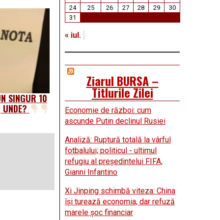
24
25
26
27
28
29
30
31
« iul.
Ziarul BURSA –
Titlurile Zilei
UN SINGUR 10
E, UNDE?
Economie de război: cum
ascunde Putin declinul Rusiei
Analiză: Ruptură totală la vârful
fotbalului; politicul - ultimul
refugiu al preşedintelui FIFA,
Gianni Infantino
Xi Jinping schimbă viteza: China
îşi turează economia, dar refuză
marele şoc financiar