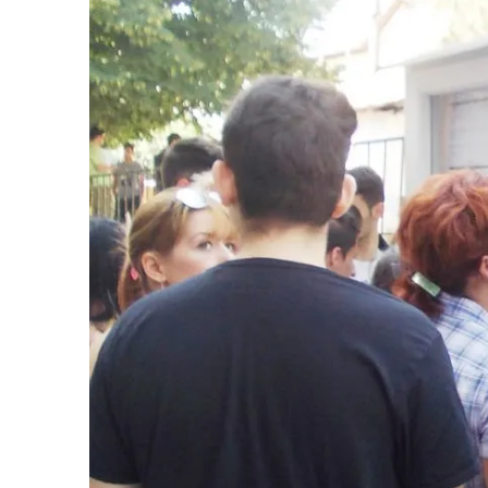
Vâlcea