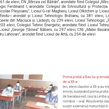
61 de elevi, CN „Mircea cel Bătrân”, arondate fiind Colegiul „Mirc
ic Ferdinand I, arondate: Colegiul de Silvicultură și Protecția 
icolae Pleșoianu”, Liceul G-ral Magheru, Liceul Olktchim și Liceu
iindu-i arondat și Liceul Tehnologic Brătianu, cu 381 elevi, L
liceele din Măciuca și Lădești, cu 239 elevi, Liceul Tehnologic 
 203 elevi, Colegiul Tehnic Energetic, arondate fiind: Liceul Teh
Liceul „George Țărnea” Băbeni, cu 297 elevi, CNI „Matei Basarab
ru Lahovari”, arondat fiind Liceul de Artă, cu 254 de elevi.
Prima probă a Bac-lui și emoții
de-a XII-a
Ieri, elevii claselor a XII-a au t
emoții, susținând prima prob
de bacalaureat, cea la Limba și
română – oral. Absolvenții clas
susțin examenul maturității în