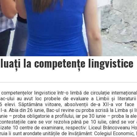
aluați la competențe lingvistice
a competențelor lingvistice într-o limbă de circulație internațion
ac-ului au avut loc probele de evaluare a Limbii și literaturi
16 elevi. Săptămâna viitoare, absolvenții de-a XII-a vor face
I-a. Abia din 26 iunie, Bac-ul revine cu proba scrisă la Limba și l
ie – proba obligatorie a profilului, iar pe 30 iunie – proba la aleg
ontestațiile care se vor rezolva până pe 10 iulie, când se vor a
ganizate 10 centre de examinare, respectiv: Liceul Brâncoveanu H
uia îi sunt arondate unitățile de învățământ: Colegiul Economic, 