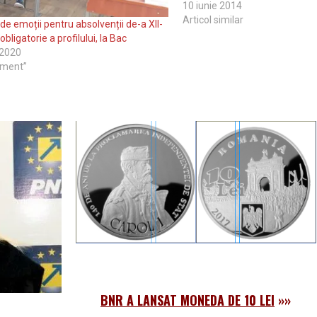
examinare din județ: Liceul „B
10 iunie 2014
Drăgășani, Liceul „Preda Buze
Articol similar
 de emoții pentru absolvenții de-a XII-
Colegiul de Silvicultură și…
obligatorie a profilului, la Bac
 2020
iment”
BNR A LANSAT MONEDA DE 10 LEI
»»