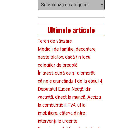
Categorii
rătianu”
scu” Berbești,
Ultimele articole
Teren de vânzare
Medicii de familie, decontare
peste plafon, dacă țin locul
colegilor de breaslă
În arest, după ce și-a omorât
câinele aruncându-l de la etajul 4
Deputatul Eugen Neață, din
vacanță, direct la muncă. Acciza
la combustibil, TVA-ul la
imobiliare, câteva dintre
intervențiile urgente