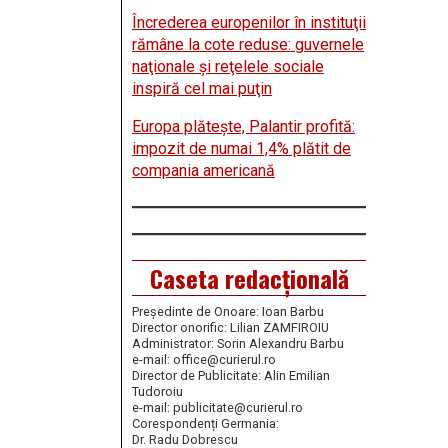
Încrederea europenilor în instituţii
rămâne la cote reduse: guvernele
naţionale şi reţelele sociale
inspiră cel mai puţin
Europa plăteşte, Palantir profită:
impozit de numai 1,4% plătit de
compania americană
Caseta redacțională
Președinte de Onoare: Ioan Barbu
Director onorific: Lilian ZAMFIROIU
Administrator: Sorin Alexandru Barbu
e-mail: office@curierul.ro
Director de Publicitate: Alin Emilian
Tudoroiu
e-mail: publicitate@curierul.ro
Corespondenți Germania:
Dr. Radu Dobrescu