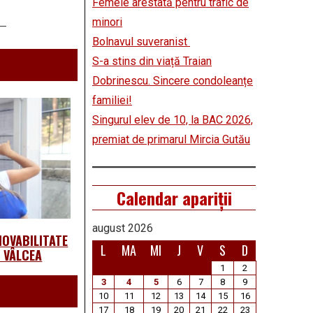
Femeie arestată pentru trafic de
minori
Bolnavul suveranist
S-a stins din viață Traian
Dobrinescu. Sincere condoleanțe
familiei!
Singurul elev de 10, la BAC 2026,
premiat de primarul Mircia Gutău
Calendar apariții
august 2026
MOVABILITATE
L
MA
MI
J
V
S
D
L VÂLCEA
1
2
3
4
5
6
7
8
9
10
11
12
13
14
15
16
17
18
19
20
21
22
23