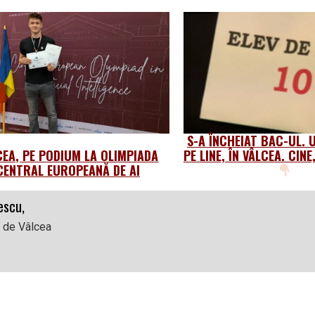
S-A ÎNCHEIAT BAC-UL. 
CEA, PE PODIUM LA OLIMPIADA
PE LINE, ÎN VÂLCEA. CIN
CENTRAL EUROPEANĂ DE AI
escu,
l de Vâlcea