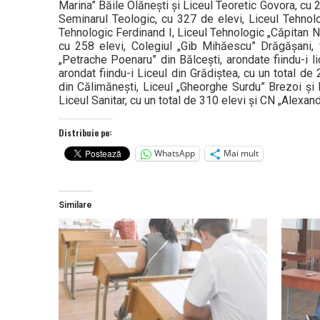
Marina” Băile Olănești și Liceul Teoretic Govora, cu 2
Seminarul Teologic, cu 327 de elevi, Liceul Tehnolog
Tehnologic Ferdinand I, Liceul Tehnologic „Căpitan N
cu 258 elevi, Colegiul „Gib Mihăescu” Drăgășani, f
„Petrache Poenaru” din Bălcești, arondate fiindu-i 
arondat fiindu-i Liceul din Grădiștea, cu un total de
din Călimănești, Liceul „Gheorghe Surdu” Brezoi și 
Liceul Sanitar, cu un total de 310 elevi și CN „Alexand
Distribuie pe:
WhatsApp
Mai mult
Similare