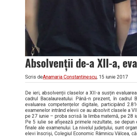
Absolvenții de-a XII-a, ev
Scris de
Anamaria Constantinescu
, 15 iunie 2017
De ieri, absolvenții claselor a XII-a susțin evaluare
cadrul Bacalaureatului. Până-n prezent, în cadrul B
evaluarea competențelor digitale, participând 2.8
examenelor intrând elevii ce au absolvit clasele a VII
pe 27 iunie – proba scrisă la limba maternă, pe 28 iun
Pe 5 iulie se afișează primele rezultate, se depun c
finale ale examenului. La nivelul județului, sunt or
elevi înscriși, Colegiul Economic Râmnicu Vâlcea, căr