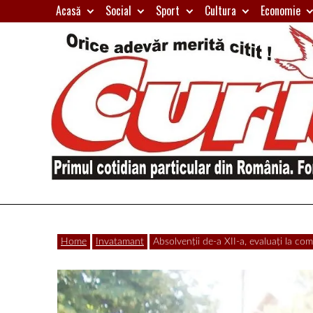
Skip
Acasă
Social
Sport
Cultura
Economie
to
content
Primul
Curierul
cotidian
Home
Invatamant
Absolvenții de-a XII-a, evaluați la com
particular
de
din
România