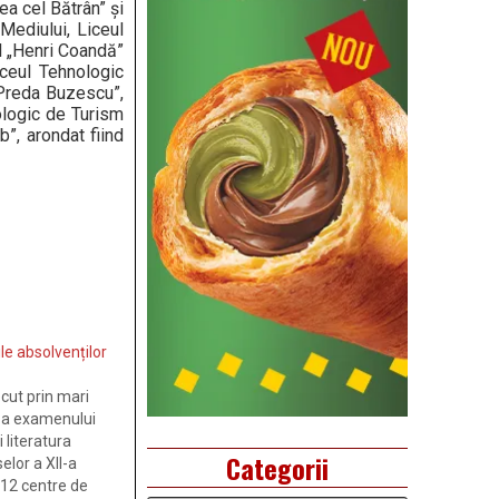
ea cel Bătrân” și
Mediului, Liceul
l „Henri Coandă”
iceul Tehnologic
„Preda Buzescu”,
nologic de Turism
”, arondat fiind
le absolvenților
recut prin mari
ă a examenului
 literatura
Categorii
elor a XII-a
 12 centre de