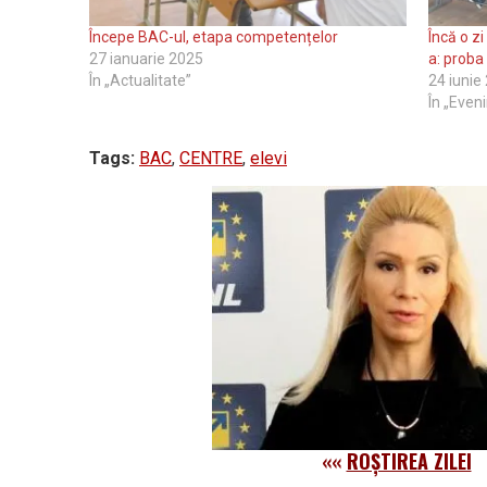
Începe BAC-ul, etapa competențelor
Încă o zi
27 ianuarie 2025
a: proba 
În „Actualitate”
24 iunie
În „Even
Tags:
BAC
,
CENTRE
,
elevi
««
ROȘTIREA ZILEI